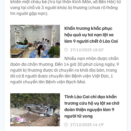
khiến một cháu bé (trú tại thôn Kinh Môn, xã Bến Hải) tử
vong tại chỗ và 3 người khác bị thương (chưa rõ thông
tin người gặp nạn).
Khẩn trương khắc phục
hậu quả vụ tai nạn lật xe
làm 9 người chết ở Lào Cai
27/12/2025 18:02’
Nhiều nạn nhân được chẩn
đoán đa chấn thương. Đến 14 giờ 30 phút cùng ngày, 9
người bị thương được di chuyển ra khỏi địa bàn, trong
đó có 8 người được chuyển lên Bệnh viện Việt Đức, 1
người chuyển lên Bệnh viện Bạch Mai.
Tỉnh Lào Cai chỉ đạo khẩn
trương cứu hộ vụ lật xe chở
đoàn thiện nguyện làm 9
người tử vong
27/12/2025 14:19’