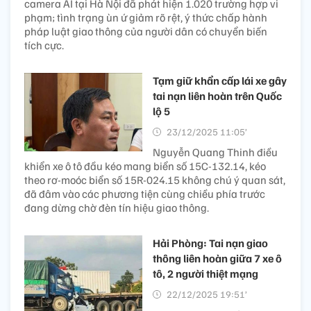
camera AI tại Hà Nội đã phát hiện 1.020 trường hợp vi
phạm; tình trạng ùn ứ giảm rõ rệt, ý thức chấp hành
pháp luật giao thông của người dân có chuyển biến
tích cực.
Tạm giữ khẩn cấp lái xe gây
tai nạn liên hoàn trên Quốc
lộ 5
23/12/2025 11:05’
Nguyễn Quang Thinh điều
khiển xe ô tô đầu kéo mang biển số 15C-132.14, kéo
theo rơ-moóc biển số 15R-024.15 không chú ý quan sát,
đã đâm vào các phương tiện cùng chiều phía trước
đang dừng chờ đèn tín hiệu giao thông.
Hải Phòng: Tai nạn giao
thông liên hoàn giữa 7 xe ô
tô, 2 người thiệt mạng
22/12/2025 19:51’