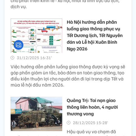
cho phát triển kinh tế - xã hội, nhất là lĩnh vực du lịch,
dịch vụ.
Hà Nội hướng dẫn phân
luồng giao thông phục vụ
Tết Dương lịch, Tết Nguyên
đán và Lễ hội Xuân Bính
Ngọ 2026
31/12/2025 16:31’
Việc hướng dẫn phân luồng giao thông được kỳ vọng sẽ
góp phần giảm ùn tắc, bảo đảm an toàn giao thông, tạo
điều kiện thuận lợi cho người dân đi lại trong dịp Tết và
mùa lễ hội đầu năm 2026.
Quảng Trị: Tai nạn giao
thông liên hoàn, 4 người
thương vong
28/12/2025 15:28’
Hậu quả vụ va chạm đã