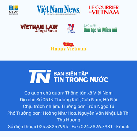
Cơ quan chủ quản: Thông tấn xã Việt Nam
Địa chỉ: Số 05 Lý Thường Kiệt, Cửa Nam, Hà Nội
Chịu trách nhiệm: Trưởng ban Trần Ngọc Tú
Phó Trưởng ban: Hoàng Như Hoa, Nguyễn Văn Nhật, Lê Thị
Thu Hương
Số điện thoại: 024.38257994 - Fax: 024.3826.7981 - Email:
tap.phongbien@gmail.com