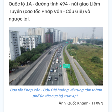
Quốc lộ 1A - đường tỉnh 494 - nút giao Liêm
Tuyền (cao tốc Pháp Vân - Cầu Giẽ) và
ngược lại.
Cao tốc Pháp Vân - Cầu Giẽ hướng về trung tâm thành
phố ùn tắc cục bộ, trưa 4/1.
Ảnh: Quốc Khánh - TTXVN