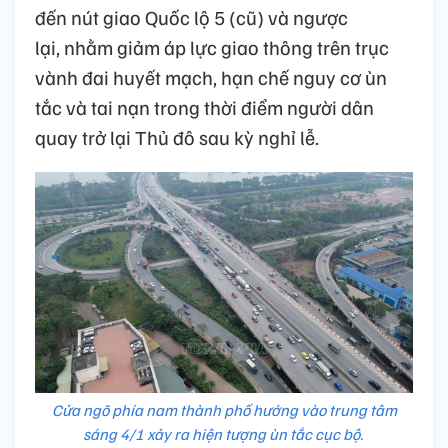
đến nút giao Quốc lộ 5 (cũ) và ngược
lại, nhằm giảm áp lực giao thông trên trục
vành đai huyết mạch, hạn chế nguy cơ ùn
tắc và tai nạn trong thời điểm người dân
quay trở lại Thủ đô sau kỳ nghỉ lễ.
Cửa ngõ phía nam thành phố hướng vào trung tâm
sáng 4/1 xảy ra hiện tượng ùn tắc cục bộ.