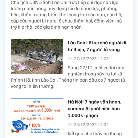
Chủ tịch UBND tỉnh Lào Cai trực tiếp chỉ đạo các lực
lượng chức năng huy động tối đa nhân lực, phương
tiện, khẩn trương triển khai công tác cứu nạn, cứu hộ,
cấp cứu người bị nạn; tổ chức thăm hỏi, động viên, hỗ
trợ kịp thời các gia đình nạn nhân.
Lào Cai: Lật xe chở người đi
từ thiện, 7 người tử vong
27/12/2025 12:03’
Sáng 27/12, một vụ tai nạn
nghiêm trọng xảy ra tại xã
Phình Hồ, tỉnh Lào Cai. Thông tin ban đầu có 7 người tử
vong tại hiện trường.
Hà Nội: 7 ngày vận hành,
camera AI phát hiện hơn
1.000 vi phạm
23/12/2025 12:34’
Kết quả cho thấy hệ thống