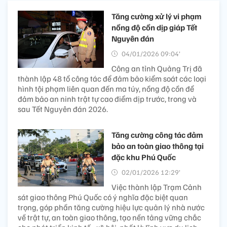
Tăng cường xử lý vi phạm
nồng độ cồn dịp giáp Tết
Nguyên đán
04/01/2026 09:04’
Công an tỉnh Quảng Trị đã
thành lập 48 tổ công tác để đảm bảo kiểm soát các loại
hình tội phạm liên quan đến ma túy, nồng độ cồn để
đảm bảo an ninh trật tự cao điểm dịp trước, trong và
sau Tết Nguyên đán 2026.
Tăng cường công tác đảm
bảo an toàn giao thông tại
đặc khu Phú Quốc
02/01/2026 12:29’
Việc thành lập Trạm Cảnh
sát giao thông Phú Quốc có ý nghĩa đặc biệt quan
trọng, góp phần tăng cường hiệu lực quản lý nhà nước
về trật tự, an toàn giao thông, tạo nền tảng vững chắc