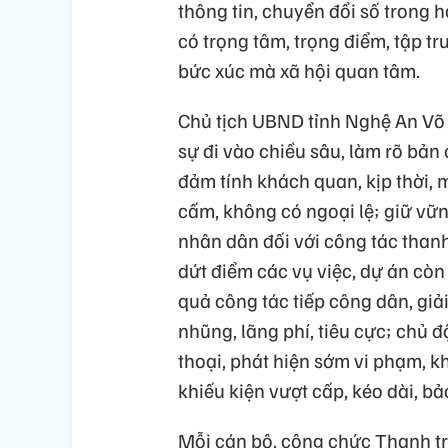
thông tin, chuyển đổi số trong 
có trọng tâm, trọng điểm, tập 
bức xúc mà xã hội quan tâm.
Chủ tịch UBND tỉnh Nghệ An Võ 
sự đi vào chiều sâu, làm rõ bản 
đảm tính khách quan, kịp thời,
cấm, không có ngoại lệ; giữ vữ
nhân dân đối với công tác thanh
dứt điểm các vụ việc, dự án còn
quả công tác tiếp công dân, giả
nhũng, lãng phí, tiêu cực; chủ 
thoại, phát hiện sớm vi phạm, k
khiếu kiện vượt cấp, kéo dài, b
Mỗi cán bộ, công chức Thanh tra