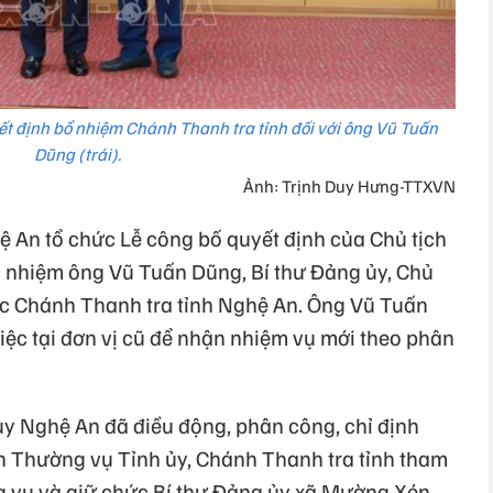
ết định bổ nhiệm Chánh Thanh tra tỉnh đối với ông Vũ Tuấn
Dũng (trái).
Ảnh: Trịnh Duy Hưng-TTXVN
ệ An tổ chức Lễ công bố quyết định của Chủ tịch
ổ nhiệm ông Vũ Tuấn Dũng, Bí thư Đảng ủy, Chủ
c Chánh Thanh tra tỉnh Nghệ An. Ông Vũ Tuấn
iệc tại đơn vị cũ để nhận nhiệm vụ mới theo phân
y Nghệ An đã điều động, phân công, chỉ định
n Thường vụ Tỉnh ủy, Chánh Thanh tra tỉnh tham
 vụ và giữ chức Bí thư Đảng ủy xã Mường Xén