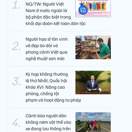
NQ/TW: Người Việt
Nam ở nước ngoài là
bộ phận đặc biệt trong
khối đại đoàn kết toàn dân tộc
Người họa sĩ tôn vinh
vẻ đẹp áo dài và
phong cảnh Việt qua
nghệ thuật sơn mài
Kỳ họp không thường
lệ thứ Nhất, Quốc hội
khóa XVI: Nâng cao
phòng, chống tội
phạm và hoạt động tư pháp
Cảnh báo người dân
không ném vật thể vào
xe đang lưu thông trên