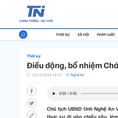
THỜI SỰ
XÃ HỘI
PHÁP LUẬT
Thời sự
Điều động, bổ nhiệm Chá
10/12/2025 15:47’
Nghệ An
Chủ tịch UBND tỉnh Nghệ An V
thực sự đi vào chiều sâu, là