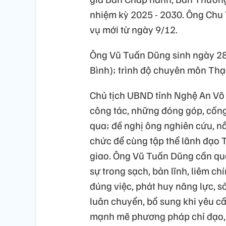
nhiệm kỳ 2025 - 2030. Ông Chu
vụ mới từ ngày 9/12.
Ông Vũ Tuấn Dũng sinh ngày 28/
Bình); trình độ chuyên môn Thạc 
Chủ tịch UBND tỉnh Nghệ An Võ 
công tác, những đóng góp, cống
qua; đề nghị ông nghiên cứu, nắ
chức để cùng tập thể lãnh đạo 
giao. Ông Vũ Tuấn Dũng cần qua
sự trong sạch, bản lĩnh, liêm ch
đúng việc, phát huy năng lực, 
luân chuyển, bổ sung khi yêu cầ
mạnh mẽ phương pháp chỉ đạo,