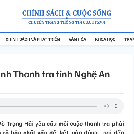
CHÍNH SÁCH VÀ PHÁT TRIỂN
VĂN HÓA
KHOA HỌC
TRAN
nh Thanh tra tỉnh Nghệ An
õ Trọng Hải yêu cầu mỗi cuộc thanh tra phải
m rõ bản chất vấn đề, kết luận đúng - sai đến