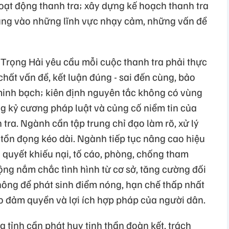
hoạt động thanh tra; xây dựng kế hoạch thanh tra
trung vào những lĩnh vực nhạy cảm, những vấn đề
Trọng Hải yêu cầu mỗi cuộc thanh tra phải thực
chất vấn đề, kết luận đúng - sai đến cùng, bảo
 minh bạch; kiên định nguyên tắc không có vùng
ng kỷ cương pháp luật và củng cố niềm tin của
 tra. Ngành cần tập trung chỉ đạo làm rõ, xử lý
 tồn đọng kéo dài. Ngành tiếp tục nâng cao hiệu
i quyết khiếu nại, tố cáo, phòng, chống tham
động nắm chắc tình hình từ cơ sở, tăng cường đối
hông để phát sinh điểm nóng, hạn chế thấp nhất
ảo đảm quyền và lợi ích hợp pháp của người dân.
 tỉnh cần phát huy tinh thần đoàn kết, trách