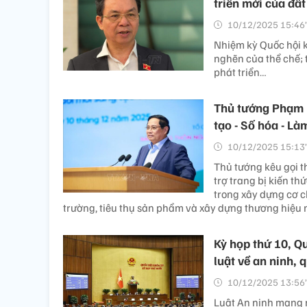
triển mới của đấ
10/12/2025 15:46’
Nhiệm kỳ Quốc hội k
nghẽn của thể chế; 
phát triển…
Thủ tướng Phạm M
tạo - Số hóa - Là
10/12/2025 15:13’
Thủ tướng kêu gọi 
trợ trang bị kiến t
trong xây dựng cơ c
trường, tiêu thụ sản phẩm và xây dựng thương hiệu 
Kỳ họp thứ 10, Q
luật về an ninh,
10/12/2025 13:56’
Luật An ninh mạng n