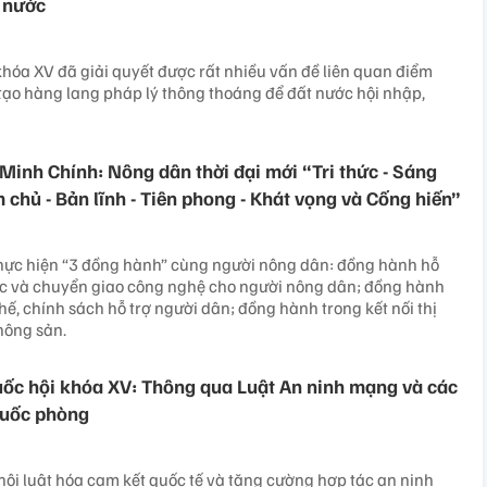
t nước
hóa XV đã giải quyết được rất nhiều vấn đề liên quan điểm
tạo hàng lang pháp lý thông thoáng để đất nước hội nhập,
inh Chính: Nông dân thời đại mới “Tri thức - Sáng
m chủ - Bản lĩnh - Tiên phong - Khát vọng và Cống hiến”
thực hiện “3 đồng hành” cùng người nông dân: đồng hành hỗ
hức và chuyển giao công nghệ cho người nông dân; đồng hành
hế, chính sách hỗ trợ người dân; đồng hành trong kết nối thị
nông sản.
uốc hội khóa XV: Thông qua Luật An ninh mạng và các
 quốc phòng
ội luật hóa cam kết quốc tế và tăng cường hợp tác an ninh