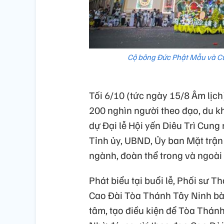
Cộ bông Đức Phật Mẫu và Cửu
Tối 6/10 (tức ngày 15/8 Âm lịch)
200 nghìn người theo đạo, du k
dự Đại lễ Hội yến Diêu Trì Cung
Tỉnh ủy, UBND, Ủy ban Mặt trận
ngành, đoàn thể trong và ngoài 
Phát biểu tại buổi lễ, Phối sư 
Cao Đài Tòa Thánh Tây Ninh bà
tâm, tạo điều kiện để Tòa Thánh 