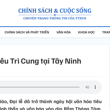
CHÍNH SÁCH VÀ PHÁT TRIỂN
VĂN HÓA
KHOA HỌC
TRAN
êu Trì Cung tại Tây Ninh
áo, Đại lễ đã trở thành ngày hội văn hóa tiêu
tinh thần và văn hóa vào dịp Rằm Tháng Tám,