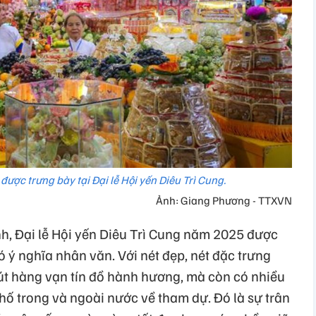
ợc trưng bày tại Đại lễ Hội yến Diêu Trì Cung.
Ảnh: Giang Phương - TTXVN
, Đại lễ Hội yến Diêu Trì Cung năm 2025 được
ó ý nghĩa nhân văn. Với nét đẹp, nét đặc trưng
 hút hàng vạn tín đồ hành hương, mà còn có nhiều
hố trong và ngoài nước về tham dự. Đó là sự trân