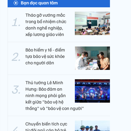
Bạn đọc quan tâm
Tháo gỡ vướng mắc
trong bổ nhiệm chức
danh nghề nghiệp,
xếp lương giáo viên
Bảo hiểm y tế - điểm
tựa bảo vệ sức khỏe
cho người dân
Thủ tướng Lê Minh
Hưng: Bảo đảm an
ninh mạng phải gắn
kết giữa "bảo vệ hệ
thống" và "bảo vệ con người"
Chuyển biến tích cực
từ đội ngũ cán bộ trẻ