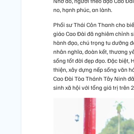
Nhờ đó, người theo đạo Cao Đài
no, hạnh phúc, an lành.
Phối sư Thái Côn Thanh cho biế
giáo Cao Đài đã nghiêm chỉnh s
hành đạo, chú trọng tu dưỡng đ
nhân nghĩa, đoàn kết, thương yê
sống tốt đời đẹp đạo. Đặc biệt, 
thiện, xây dựng nếp sống văn 
Cao Đài Tòa Thánh Tây Ninh đã
sinh xã hội với tổng giá trị trên 