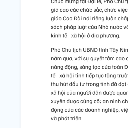
Chúc mừng tại Đại lễ, Phó Chủ 
giá cao các chức sắc, chức việc
giáo Cao Đài nói riêng luôn ch
sách pháp luật của Nhà nước và
kinh tế - xã hội ở địa phương.
Phó Chủ tịch UBND tỉnh Tây Ni
năm qua, với sự quyết tâm cao c
năng động, sáng tạo của toàn Đả
tế - xã hội tỉnh tiếp tục tăng 
thu hút đầu tư trong tỉnh đã đạt
xã hội của người dân được quan 
xuyên được củng cố; an ninh chín
động của các doanh nghiệp, việ
và phát triển.