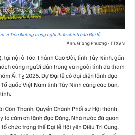
 vị Tiên Nương trong nghi thức chính của Đại lễ.
Ảnh: Giang Phương - TTXVN
, tại nội ô Tòa Thánh Cao Đài, tỉnh Tây Ninh, gần
hách cùng người dân trong và ngoài tỉnh đã tham
 năm Ất Tỵ 2025. Dự Đại lễ có đại diện lãnh đạo
 Tổ quốc Việt Nam tỉnh Tây Ninh cùng các ban,
tỉnh.
Thái Côn Thanh, Quyền Chánh Phối sư Hội thánh
y tỏ cảm ơn lãnh đạo Đảng, Nhà nước đã quan
tổ chức trọng thể Đại lễ Hội yến Diêu Trì Cung.