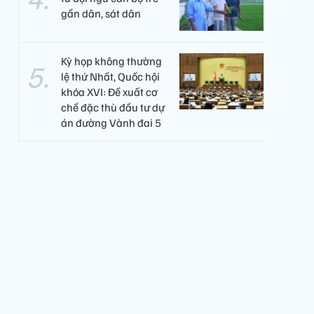
gần dân, sát dân
Kỳ họp không thường
lệ thứ Nhất, Quốc hội
khóa XVI: Đề xuất cơ
chế đặc thù đầu tư dự
án đường Vành đai 5