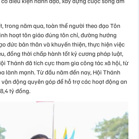
 có điều kiện hành đạo, xây dựng cuộc sống ấm
t, trong năm qua, toàn thể người theo đạo Tôn
inh hoạt tôn giáo đúng tôn chỉ, đường hướng
ạo đức bản thân và khuyến thiện, thực hiện việc
u, đồng thời chấp hành tốt kỷ cương pháp luật,
Hội Thánh đã tích cực tham gia công tác xã hội, từ
hóa lành mạnh. Từ đầu năm đến nay, Hội Thánh
 vận động quyên góp để hỗ trợ các hoạt động an
28,4 tỷ đồng.