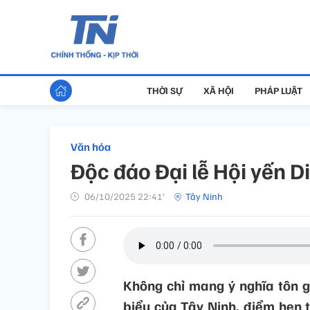
THỜI SỰ
XÃ HỘI
PHÁP LUẬT
Văn hóa
Độc đáo Đại lễ Hội yến Di
06/10/2025 22:41’
Tây Ninh
Không chỉ mang ý nghĩa tôn gi
biểu của Tây Ninh, điểm hẹn 