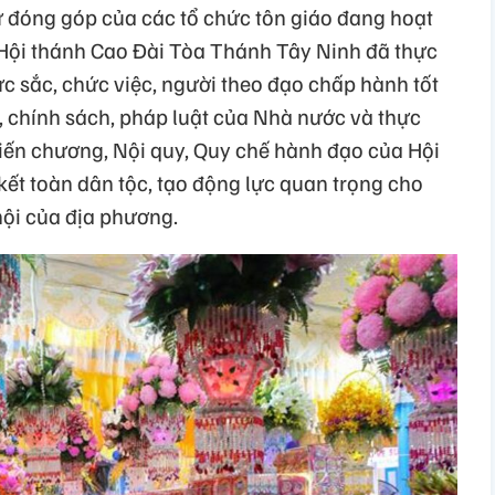
 đóng góp của các tổ chức tôn giáo đang hoạt
ó Hội thánh Cao Đài Tòa Thánh Tây Ninh đã thực
ức sắc, chức việc, người theo đạo chấp hành tốt
, chính sách, pháp luật của Nhà nước và thực
iến chương, Nội quy, Quy chế hành đạo của Hội
ết toàn dân tộc, tạo động lực quan trọng cho
 hội của địa phương.