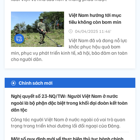
Việt Nam hướng tới mục
tiêu không còn bom mìn
04/04/2025 11:46’
Việt Nam đã và đang nỗ lực
khắc phục hậu quả bom
mìn, phục vụ phát triển kinh tế, xã hội, bảo đảm an toàn
cho người dân.
Chính sách mới
Nghị quyết số 23-NQ/TW: Người Việt Nam ở nước
ngoài là bộ phận đặc biệt trong khối đại đoàn kết toàn
dân tộc
Công tác người Việt Nam ở nước ngoài có vai trò quan
trọng trong triển khai đường lối đối ngoại của Đảng.
Một số quy định mới về thực hiện thủ tục hành chính