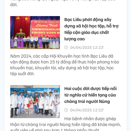
đời.
Bạc Liêu phát động xây
dựng xã hội học tập, hỗ trợ
tiếp cận giáo dục chất
lượng cao
04/04/2025 12:23’
Năm 2024, các cấp Hội Khuyến học tỉnh Bạc Liêu đã
vận động được hơn 25 tỷ đồng để thực hiện phong trào
khuyến học, khuyến tài, xây dựng xã hội học tập, học
tập suốt đời.
Hai cuộc đời được tiếp nối
từ nghĩa cử hiến tạng của
chàng trai người Nùng
04/04/2025 12:22’
Hai bệnh nhân được ghép
thận từ chàng trai người Nùng hiến tặng đã khỏe mạnh,
xuất viện về nhà sau hơn 1 tháng phẫu thuật.