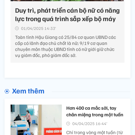
Duy trì, phát triển cán bộ nữ có năng
lực trong quá trình sắp xếp bộ máy
01/04/2025 14:33’
Toàn tỉnh Hậu Giang có 25/84 cơ quan UBND các
cấp có lãnh đạo chủ chốt là nữ; 9/19 cơ quan
chuyên môn thuộc UBND tỉnh có nữ giới giữ chức
vụ giám đốc, phó giám đốc sở.
Xem thêm
Hơn 400 ca mắc sởi, tay
chân miệng trong một tuần
04/04/2025 16:44’
Chỉ trong vòng một tuần (từ