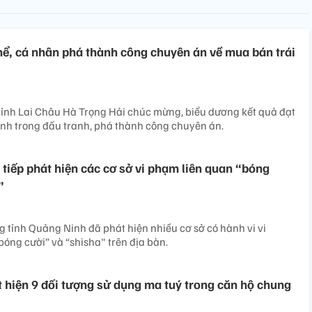
hể, cá nhân phá thành công chuyên án về mua bán trái
tỉnh Lai Châu Hà Trọng Hải chúc mừng, biểu dương kết quả đạt
nh trong đấu tranh, phá thành công chuyên án.
 tiếp phát hiện các cơ sở vi phạm liên quan “bóng
”
 tỉnh Quảng Ninh đã phát hiện nhiều cơ sở có hành vi vi
óng cười” và “shisha" trên địa bàn.
 hiện 9 đối tượng sử dụng ma tuý trong căn hộ chung