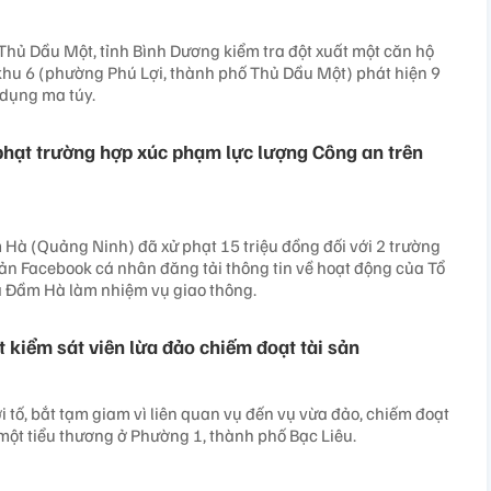
hủ Dầu Một, tỉnh Bình Dương kiểm tra đột xuất một căn hộ
khu 6 (phường Phú Lợi, thành phố Thủ Dầu Một) phát hiện 9
 dụng ma túy.
hạt trường hợp xúc phạm lực lượng Công an trên
Hà (Quảng Ninh) đã xử phạt 15 triệu đồng đối với 2 trường
ản Facebook cá nhân đăng tải thông tin về hoạt động của Tổ
ã Đầm Hà làm nhiệm vụ giao thông.
 kiểm sát viên lừa đảo chiếm đoạt tài sản
i tố, bắt tạm giam vì liên quan vụ đến vụ vừa đảo, chiếm đoạt
một tiểu thương ở Phường 1, thành phố Bạc Liêu.