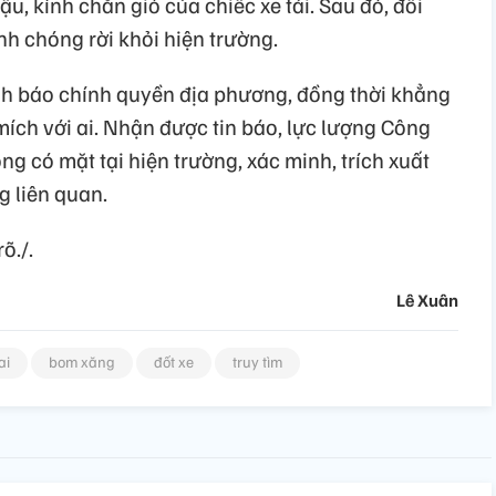
u, kính chắn gió của chiếc xe tải. Sau đó, đối
h chóng rời khỏi hiện trường.
nh báo chính quyền địa phương, đồng thời khẳng
ích với ai. Nhận được tin báo, lực lượng Công
 có mặt tại hiện trường, xác minh, trích xuất
g liên quan.
õ./.
Lê Xuân
ai
bom xăng
đốt xe
truy tìm