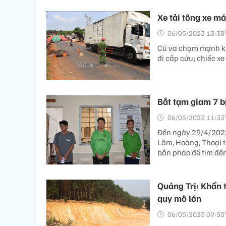
Xe tải tông xe m
06/05/2023 13:38’
Cú va chạm mạnh kh
đi cấp cứu; chiếc x
Bắt tạm giam 7 bị
06/05/2023 11:33’
Đến ngày 29/4/2023,
Lâm, Hoàng, Thoại t
bắn pháo để tìm đến
Quảng Trị: Khẩn t
quy mô lớn
06/05/2023 09:50’