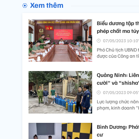
Xem thêm
Biểu dương tập t
phép chất ma túy
07/05/2023 10:10’
Phó Chủ tịch UBND 
được của Công an tỉ
Quảng Ninh: Liên
cười" và “shisha
07/05/2023 09:05’
Lực lượng chức năng
phạm, kinh doanh "b
Bình Dương: Phát
cư