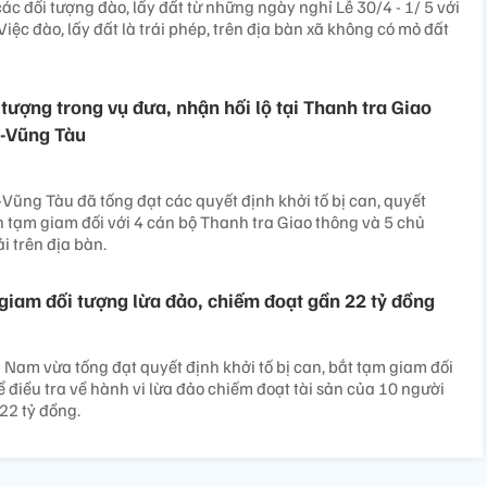
ác đối tượng đào, lấy đất từ những ngày nghỉ Lễ 30/4 - 1/ 5 với
 Việc đào, lấy đất là trái phép, trên địa bàn xã không có mỏ đất
 tượng trong vụ đưa, nhận hối lộ tại Thanh tra Giao
a-Vũng Tàu
-Vũng Tàu đã tống đạt các quyết định khởi tố bị can, quyết
 tạm giam đối với 4 cán bộ Thanh tra Giao thông và 5 chủ
i trên địa bàn.
iam đối tượng lừa đảo, chiếm đoạt gần 22 tỷ đồng
Nam vừa tống đạt quyết định khởi tố bị can, bắt tạm giam đối
ể điều tra về hành vi lừa đảo chiếm đoạt tài sản của 10 người
 22 tỷ đồng.