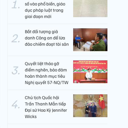
số vào phổ biến, giáo
dục pháp luật trong
giai đoạn mới
Bắt đối tượng giả
danh Công an để lừa
đảo chiếm đoạt tài sản
Quyết liệt tháo gỡ
điểm nghẽn, bảo đảm
hoàn thành mục tiêu
Nghị quyết 57-NQ/TW
Chủ tịch Quốc hội
Trần Thanh Mẫn tiếp
Đại sứ Hoa Kỳ Jennifer
Wicks