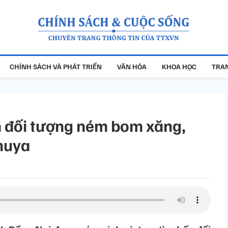
CHÍNH SÁCH VÀ PHÁT TRIỂN
VĂN HÓA
KHOA HỌC
TRAN
m đối tượng ném bom xăng,
huya