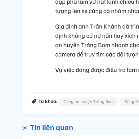
đập phá làm vỡ nát kính chiếu hậ
tượng lên xe cùng cả nhóm nhan
Gia đình anh Trần Khánh đã trì
định không có nợ nần hay xích m
an huyện Trảng Bom nhanh chóng
camera để truy tìm các đối tượn
Vụ việc đang được điều tra làm r
Từ khóa:
Công an huyện Trảng Bom
Đông N
Tin liên quan