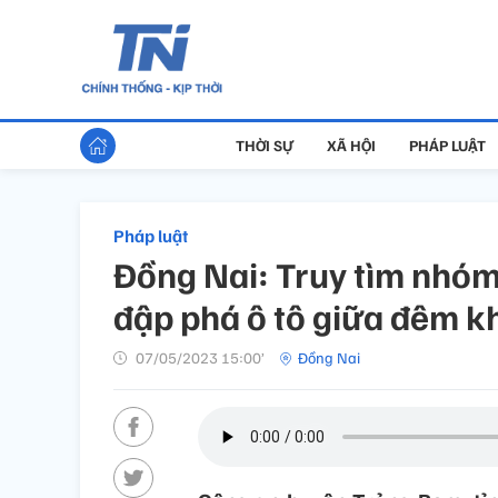
THỜI SỰ
XÃ HỘI
PHÁP LUẬT
Pháp luật
Đồng Nai: Truy tìm nhó
đập phá ô tô giữa đêm k
07/05/2023 15:00’
Đồng Nai