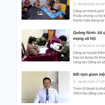
06/05/2023 20:40’
Công an thành phố T
thuộc chung cư tại 
thanh niên đang sử
Quảng Ninh: Xử p
mạng xã hội
06/05/2023 19:30’
Công an huyện Đầm 
hợp sử dụng tài kho
công tác Công an x
Bắt tạm giam một
06/05/2023 17:30’
Trịnh Út Mười bị khở
200 triệu đồng của 