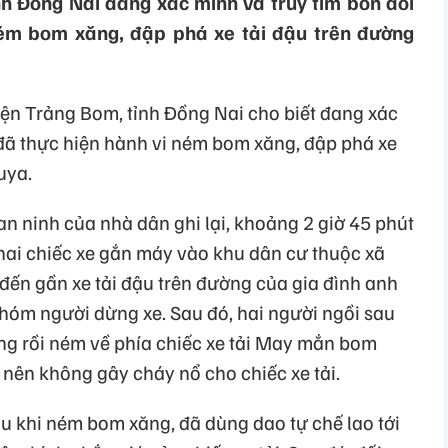
h Đồng Nai đang xác minh và truy tìm bốn đối
ném bom xăng, đập phá xe tải đậu trên đường
ện Trảng Bom, tỉnh Đồng Nai cho biết đang xác
 đã thực hiện hành vi ném bom xăng, đập phá xe
uya.
n ninh của nhà dân ghi lại, khoảng 2 giờ 45 phút
 hai chiếc xe gắn máy vào khu dân cư thuộc xã
đến gần xe tải đậu trên đường của gia đình anh
hóm người dừng xe. Sau đó, hai người ngồi sau
g rồi ném về phía chiếc xe tải May mắn bom
nên không gây cháy nổ cho chiếc xe tải.
u khi ném bom xăng, đã dùng dao tự chế lao tới