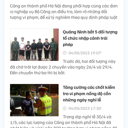
Công an thành phố Hà Nội đang phối hợp cùng các đơn
vị nghiệp vụ Bộ Công an điều tra, làm rõ những đối
tượng vi phạm, để xử lý nghiêm theo quy định pháp luật
Quảng Ninh bắt 5 đối tượng
tổ chức nhập cảnh trái
phép
04/05/2023 19:07’
Trước đó, hai đối tượng này
đã chở trót lọt được 2 chuyến vào ngày 26/4 và 29/4.
Đến chuyến thứ ba thì bị bắt.
Tăng cường các chốt kiểm
tra vi phạm nồng độ cồn
những ngày nghỉ lễ
04/05/2023 17:30’
Trong dịp nghỉ lễ 30/4 và
1/5, các lực lượng của Công an thành phố Hà Nội đã
phát hiện và xử lý gần 800 trường hợp vi phạm nồng độ