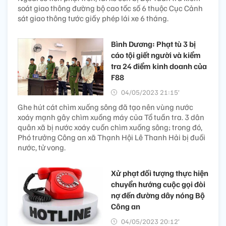
soát giao thông đường bộ cao tốc số 6 thuộc Cục Cảnh
sát giao thông tước giấy phép lái xe 6 tháng.
Bình Dương: Phạt tù 3 bị
cáo tội giết người và kiểm
tra 24 điểm kinh doanh của
F88
04/05/2023 21:15’
Ghe hút cát chìm xuống sông đã tạo nên vùng nước
xoáy mạnh gây chìm xuồng máy của Tổ tuần tra. 3 dân
quân xã bị nước xoáy cuốn chìm xuống sông; trong đó,
Phó trưởng Công an xã Thạnh Hội Lê Thanh Hải bị đuối
nước, tử vong.
Xử phạt đối tượng thực hiện
chuyển hướng cuộc gọi đòi
nợ đến đường dây nóng Bộ
Công an
04/05/2023 20:12’