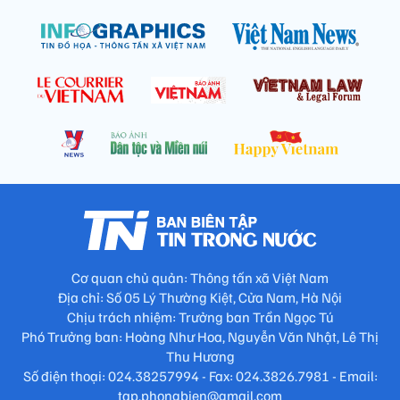
Cơ quan chủ quản: Thông tấn xã Việt Nam
Địa chỉ: Số 05 Lý Thường Kiệt, Cửa Nam, Hà Nội
Chịu trách nhiệm: Trưởng ban Trần Ngọc Tú
Phó Trưởng ban: Hoàng Như Hoa, Nguyễn Văn Nhật, Lê Thị
Thu Hương
Số điện thoại: 024.38257994 - Fax: 024.3826.7981 - Email:
tap.phongbien@gmail.com