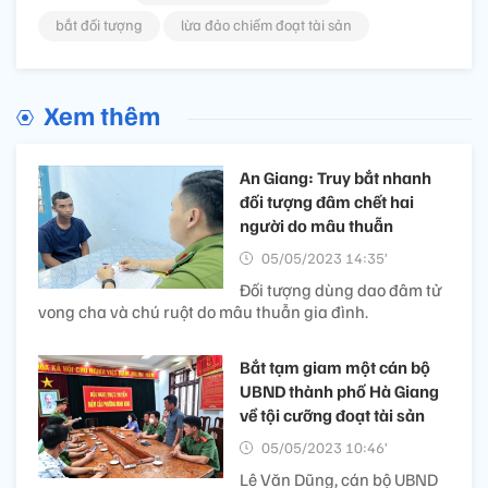
bắt đối tượng
lừa đảo chiếm đoạt tài sản
Xem thêm
An Giang: Truy bắt nhanh
đối tượng đâm chết hai
người do mâu thuẫn
05/05/2023 14:35’
Đối tượng dùng dao đâm tử
vong cha và chú ruột do mâu thuẫn gia đình.
Bắt tạm giam một cán bộ
UBND thành phố Hà Giang
về tội cưỡng đoạt tài sản
05/05/2023 10:46’
Lê Văn Dũng, cán bộ UBND