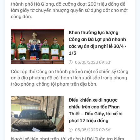
thành phố Hà Giang, đã cưỡng đoạt 200 triệu đồng để
làm giấy tờ chuyển nhượng quyền sử dụng đất cho một
công dân.
Khen thưởng lực lượng
Công an Đà Lạt phá nhanh
các vụ án dịp nghỉ lễ 30/4 -
1/5
05/05/2023 09:33’
Các tập thể Công an thành phố và một số chiến sỹ Công
an ở địa phương đã có thành tích xuất sắc trong phong
trào phòng, chống tội phạm trên địa bàn.
Điều khiển xe đi ngược
chiều trên cao tốc Phan
Thiết – Dầu Giây, tài xế bị
phạt 17 triệu đồng
05/05/2023 07:36’
Ngoài số tiền phạt trên, tài xế còn bị Đội Tuần tra kiểm