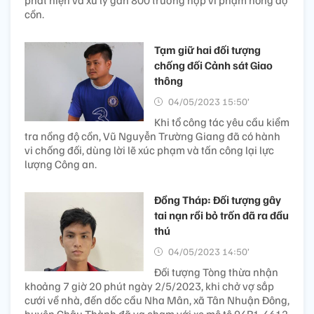
cồn.
Tạm giữ hai đối tượng
chống đối Cảnh sát Giao
thông
04/05/2023 15:50’
Khi tổ công tác yêu cầu kiểm
tra nồng độ cồn, Vũ Nguyễn Trường Giang đã có hành
vi chống đối, dùng lời lẽ xúc phạm và tấn công lại lực
lượng Công an.
Đồng Tháp: Đối tượng gây
tai nạn rồi bỏ trốn đã ra đầu
thú
04/05/2023 14:50’
Đối tượng Tòng thừa nhận
khoảng 7 giờ 20 phút ngày 2/5/2023, khi chở vợ sắp
cưới về nhà, đến dốc cầu Nha Mân, xã Tân Nhuận Đông,
huyện Châu Thành đã va chạm với xe mô tô 94R1-4612