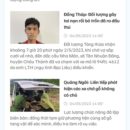
Đồng Tháp: Đối tượng gây
tai nạn rồi bỏ trốn đã ra đầu
thú
04/05/2023 14:50’
Đối tượng Tòng thừa nhận
khoảng 7 giờ 20 phút ngày 2/5/2023, khi chở vợ sắp
cưới về nhà, đến dốc cầu Nha Mân, xã Tân Nhuận Đông,
huyện Châu Thành đã va chạm với xe mô tô 94R1-4612
do anh L.T.H (ngụ tỉnh Bạc Liêu) điều khiển.
Quảng Ngãi: Liên tiếp phát
hiện các xe chở gỗ không
có chủ
04/05/2023 14:00’
Lực lượng chức năng đã lập
biên bản; đồng thời tạm giữ phương tiện cùng số gỗ
tang vật để xác minh, điều tra làm rõ vụ việc.