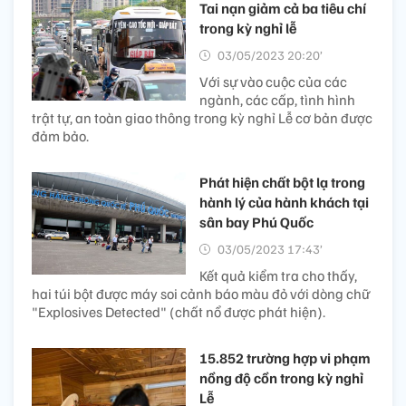
Tai nạn giảm cả ba tiêu chí
trong kỳ nghỉ lễ
03/05/2023 20:20’
Với sự vào cuộc của các
ngành, các cấp, tình hình
trật tự, an toàn giao thông trong kỳ nghỉ Lễ cơ bản được
đảm bảo.
Phát hiện chất bột lạ trong
hành lý của hành khách tại
sân bay Phú Quốc
03/05/2023 17:43’
Kết quả kiểm tra cho thấy,
hai túi bột được máy soi cảnh báo màu đỏ với dòng chữ
"Explosives Detected" (chất nổ được phát hiện).
15.852 trường hợp vi phạm
nồng độ cồn trong kỳ nghỉ
Lễ