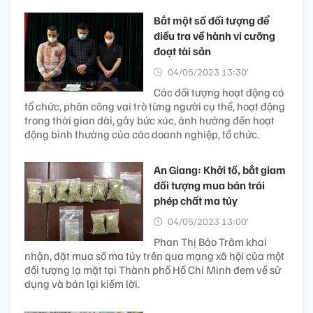
Bắt một số đối tượng để
điều tra về hành vi cưỡng
đoạt tài sản
04/05/2023 13:30’
Các đối tượng hoạt động có
tổ chức, phân công vai trò từng người cụ thể, hoạt động
trong thời gian dài, gây bức xúc, ảnh hưởng đến hoạt
động bình thường của các doanh nghiệp, tổ chức.
An Giang: Khởi tố, bắt giam
đối tượng mua bán trái
phép chất ma túy
04/05/2023 13:00’
Phan Thị Bảo Trâm khai
nhận, đặt mua số ma túy trên qua mạng xã hội của một
đối tượng lạ mặt tại Thành phố Hồ Chí Minh đem về sử
dụng và bán lại kiếm lời.