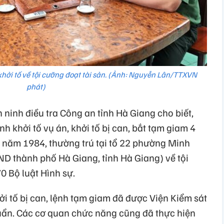
khởi tố về tội cưỡng đoạt tài sản. (Ảnh: Nguyễn Lân/TTXVN
phát)
ninh điều tra Công an tỉnh Hà Giang cho biết,
h khởi tố vụ án, khởi tố bị can, bắt tạm giam 4
h năm 1984, thường trú tại tổ 22 phường Minh
ND thành phố Hà Giang, tỉnh Hà Giang) về tội
0 Bộ luật Hình sự.
hởi tố bị can, lệnh tạm giam đã được Viện Kiểm sát
uẩn. Các cơ quan chức năng cũng đã thực hiện