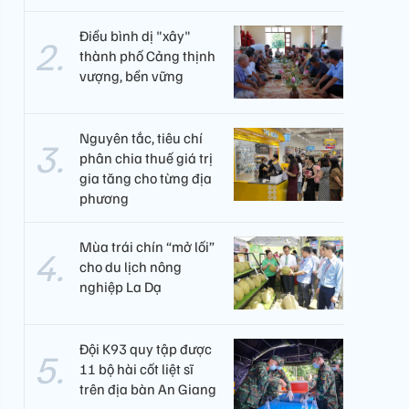
Điều bình dị "xây"
thành phố Cảng thịnh
vượng, bền vững
Nguyên tắc, tiêu chí
phân chia thuế giá trị
gia tăng cho từng địa
phương
Mùa trái chín “mở lối”
cho du lịch nông
nghiệp La Dạ
Đội K93 quy tập được
11 bộ hài cốt liệt sĩ
trên địa bàn An Giang