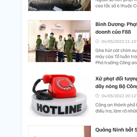
cao tốc số 6 thuộc C
Bình Dương: Phạt 
doanh của F88
04/05/2023 21:15’
Ghe hút cát chìm x
máy của Tổ tuần tra
Phó trưởng Công an 
Xử phạt đối tượn
dây nóng Bộ Côn
04/05/2023 20:12’
Công an thành phố 
điều tra, làm rõ nh
Quảng Ninh bắt 5