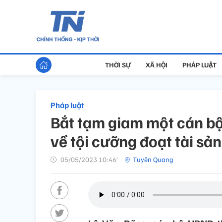
THỜI SỰ
XÃ HỘI
PHÁP LUẬT
Pháp luật
Bắt tạm giam một cán b
về tội cưỡng đoạt tài sản
05/05/2023 10:46’
Tuyên Quang