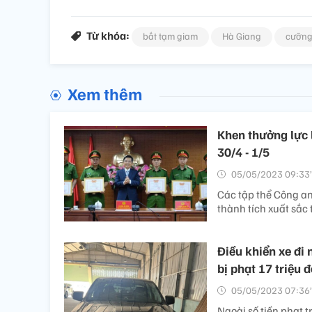
Từ khóa:
bắt tạm giam
Hà Giang
cưỡng 
Xem thêm
Khen thưởng lực 
30/4 - 1/5
05/05/2023 09:33’
Các tập thể Công an
thành tích xuất sắc
Điều khiển xe đi 
bị phạt 17 triệu 
05/05/2023 07:36’
Ngoài số tiền phạt t