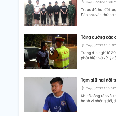
04/05/2023 19:07’
Trước đó, hai đối t
Đến chuyến thứ ba th
Tăng cường các c
04/05/2023 17:30’
Trong dịp nghỉ lễ 3
phát hiện và xử lý 
Tạm giữ hai đối 
04/05/2023 15:50’
Khi tổ công tác yêu
hành vi chống đối, d