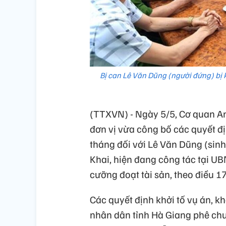
Bị can Lê Văn Dũng (người đứng) bị 
(TTXVN) - Ngày 5/5, Cơ quan An 
đơn vị vừa công bố các quyết địn
tháng đối với Lê Văn Dũng (sin
Khai, hiện đang công tác tại UB
cưỡng đoạt tài sản, theo điều 17
Các quyết định khởi tố vụ án, k
nhân dân tỉnh Hà Giang phê ch