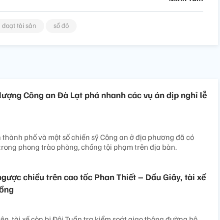
đoạt tài sản
sổ đỏ
lượng Công an Đà Lạt phá nhanh các vụ án dịp nghỉ lễ
 thành phố và một số chiến sỹ Công an ở địa phương đã có
 trong phong trào phòng, chống tội phạm trên địa bàn.
ngược chiều trên cao tốc Phan Thiết – Dầu Giây, tài xế
đồng
rên, tài xế còn bị Đội Tuần tra kiểm soát giao thông đường bộ