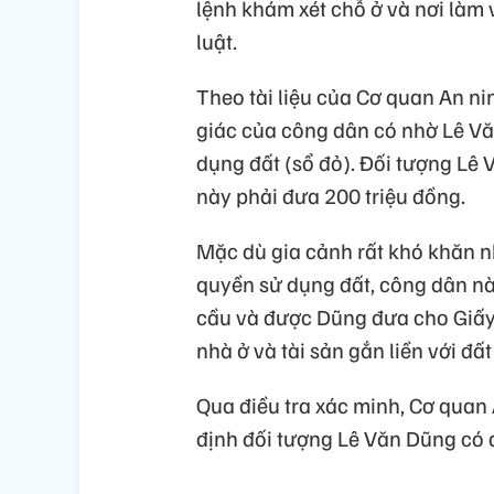
lệnh khám xét chỗ ở và nơi làm
luật.
Theo tài liệu của Cơ quan An ni
giác của công dân có nhờ Lê V
dụng đất (sổ đỏ). Đối tượng Lê
này phải đưa 200 triệu đồng.
Mặc dù gia cảnh rất khó khăn 
quyền sử dụng đất, công dân nà
cầu và được Dũng đưa cho Giấy
nhà ở và tài sản gắn liền với đất
Qua điều tra xác minh, Cơ quan 
định đối tượng Lê Văn Dũng có d