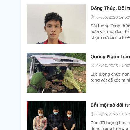
Đồng Tháp: Đối tư
04/05/2023 14:50’
Đối tượng Tòng thừa
cưới về nhà, đến d
chạm với xe mô tô 9
Quảng Ngãi: Liên
04/05/2023 14:00’
Lực lượng chức năng
tang vật để xác minh
Bắt một số đối tư
04/05/2023 13:30’
Các đối tượng hoạt 
động trong thời gia