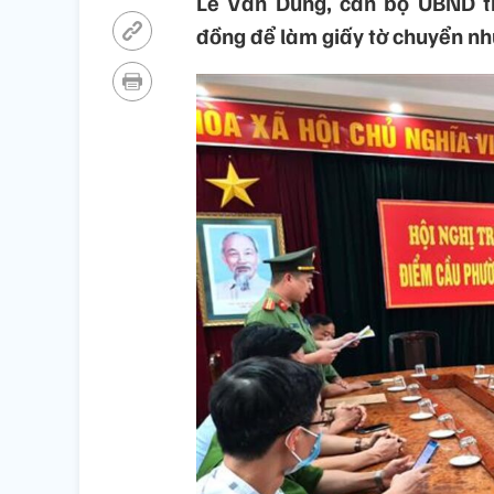
Lê Văn Dũng, cán bộ UBND t
đồng để làm giấy tờ chuyển n