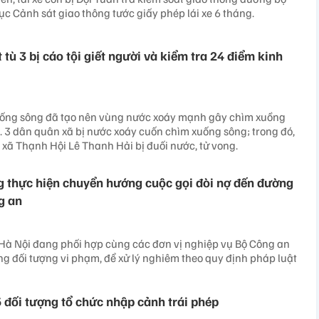
ục Cảnh sát giao thông tước giấy phép lái xe 6 tháng.
tù 3 bị cáo tội giết người và kiểm tra 24 điểm kinh
uống sông đã tạo nên vùng nước xoáy mạnh gây chìm xuồng
. 3 dân quân xã bị nước xoáy cuốn chìm xuống sông; trong đó,
xã Thạnh Hội Lê Thanh Hải bị đuối nước, tử vong.
g thực hiện chuyển hướng cuộc gọi đòi nợ đến đường
g an
Hà Nội đang phối hợp cùng các đơn vị nghiệp vụ Bộ Công an
ững đối tượng vi phạm, để xử lý nghiêm theo quy định pháp luật
 đối tượng tổ chức nhập cảnh trái phép