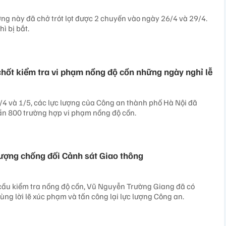
ượng này đã chở trót lọt được 2 chuyến vào ngày 26/4 và 29/4.
ì bị bắt.
hốt kiểm tra vi phạm nồng độ cồn những ngày nghỉ lễ
0/4 và 1/5, các lực lượng của Công an thành phố Hà Nội đã
gần 800 trường hợp vi phạm nồng độ cồn.
tượng chống đối Cảnh sát Giao thông
 cầu kiểm tra nồng độ cồn, Vũ Nguyễn Trường Giang đã có
ùng lời lẽ xúc phạm và tấn công lại lực lượng Công an.