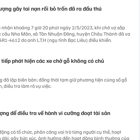
ợng gây tai nạn rồi bỏ trốn đã ra đầu thú
 nhận khoảng 7 giờ 20 phút ngày 2/5/2023, khi chở vợ sắp
ốc cầu Nha Mân, xã Tân Nhuận Đông, huyện Châu Thành đã va
4R1-4612 do anh L.T.H (ngụ tỉnh Bạc Liêu) điều khiển.
 tiếp phát hiện các xe chở gỗ không có chủ
 đã lập biên bản; đồng thời tạm giữ phương tiện cùng số gỗ
, điều tra làm rõ vụ việc.
ợng để điều tra về hành vi cưỡng đoạt tài sản
động có tổ chức, phân công vai trò từng người cụ thể, hoạt
n dài, gây bức xúc, ảnh hưởng đến hoạt động bình thường của