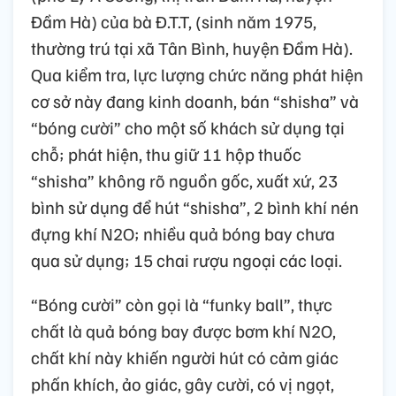
Đầm Hà) của bà Đ.T.T, (sinh năm 1975,
thường trú tại xã Tân Bình, huyện Đầm Hà).
Qua kiểm tra, lực lượng chức năng phát hiện
cơ sở này đang kinh doanh, bán “shisha” và
“bóng cười” cho một số khách sử dụng tại
chỗ; phát hiện, thu giữ 11 hộp thuốc
“shisha” không rõ nguồn gốc, xuất xứ, 23
bình sử dụng để hút “shisha”, 2 bình khí nén
đựng khí N2O; nhiều quả bóng bay chưa
qua sử dụng; 15 chai rượu ngoại các loại.
“Bóng cười” còn gọi là “funky ball”, thực
chất là quả bóng bay được bơm khí N2O,
chất khí này khiến người hút có cảm giác
phấn khích, ảo giác, gây cười, có vị ngọt,