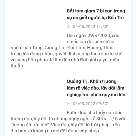
Bắt tạm giam 7 bị can trong
vụ án giết người tại Bến Tre
06/05/2023 11:33’
Đến ngày 29/4/2023, sau
nhiều lần đôi bên cự cãi,
nhóm của Tùng, Giang, Lợi, Đại, Lâm, Hoàng, Thoại
trong lúc đang nhậu, quyết định mang theo dao tự chế
và súng bắn pháo để tìm đến nhà Đạt giải quyết mâu
thuẫn.
Quảng Trị: Khẩn trương
làm rõ việc đào, lấy đất lâm
nghiệp trái phép quy mô lớn
06/05/2023 09:50’
Bước đầu cho thấy các đối
tượng đào, lấy đất từ những ngày nghỉ Lễ 30/4 - 1/ 5 với
"lượng đất rất lớn". Việc đào, lấy đất là trái phép, trên
địa bàn xã không có mỏ đất được cấp phép.