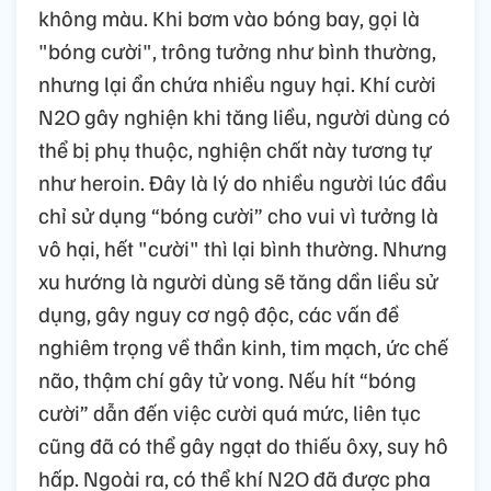
không màu. Khi bơm vào bóng bay, gọi là
"bóng cười", trông tưởng như bình thường,
nhưng lại ẩn chứa nhiều nguy hại. Khí cười
N2O gây nghiện khi tăng liều, người dùng có
thể bị phụ thuộc, nghiện chất này tương tự
như heroin. Đây là lý do nhiều người lúc đầu
chỉ sử dụng “bóng cười” cho vui vì tưởng là
vô hại, hết "cười" thì lại bình thường. Nhưng
xu hướng là người dùng sẽ tăng dần liều sử
dụng, gây nguy cơ ngộ độc, các vấn đề
nghiêm trọng về thần kinh, tim mạch, ức chế
não, thậm chí gây tử vong. Nếu hít “bóng
cười” dẫn đến việc cười quá mức, liên tục
cũng đã có thể gây ngạt do thiếu ôxy, suy hô
hấp. Ngoài ra, có thể khí N2O đã được pha