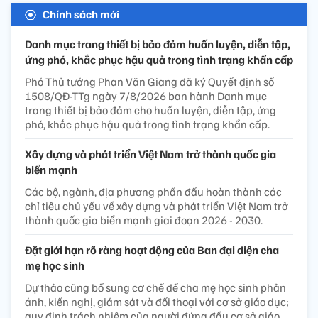
Chính sách mới
Danh mục trang thiết bị bảo đảm huấn luyện, diễn tập,
ứng phó, khắc phục hậu quả trong tình trạng khẩn cấp
Phó Thủ tướng Phan Văn Giang đã ký Quyết định số
1508/QĐ-TTg ngày 7/8/2026 ban hành Danh mục
trang thiết bị bảo đảm cho huấn luyện, diễn tập, ứng
phó, khắc phục hậu quả trong tình trạng khẩn cấp.
Xây dựng và phát triển Việt Nam trở thành quốc gia
biển mạnh
Các bộ, ngành, địa phương phấn đấu hoàn thành các
chỉ tiêu chủ yếu về xây dựng và phát triển Việt Nam trở
thành quốc gia biển mạnh giai đoạn 2026 - 2030.
Đặt giới hạn rõ ràng hoạt động của Ban đại diện cha
mẹ học sinh
Dự thảo cũng bổ sung cơ chế để cha mẹ học sinh phản
ánh, kiến nghị, giám sát và đối thoại với cơ sở giáo dục;
quy định trách nhiệm của người đứng đầu cơ sở giáo