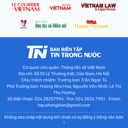
Cơ quan chủ quản: Thông tấn xã Việt Nam
Địa chỉ: Số 05 Lý Thường Kiệt, Cửa Nam, Hà Nội
Chịu trách nhiệm: Trưởng ban Trần Ngọc Tú
Phó Trưởng ban: Hoàng Như Hoa, Nguyễn Văn Nhật, Lê Thị
Thu Hương
Số điện thoại: 024.38257994 - Fax: 024.3826.7981 - Email:
tap.phongbien@gmail.com
Không sao chép nội dung khi chưa có sự đồng ý bằng văn bản
!