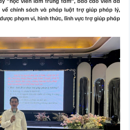
y "học viên làm trung tâm", báo cáo viên đã
 về chính sách và pháp luật trợ giúp pháp lý,
 được phạm vi, hình thức, lĩnh vực trợ giúp pháp