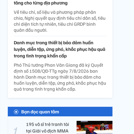
tăng cho từng địa phương
Về tiêu chí, số liệu và phương pháp phân
chia, Nghị quyết quy định tiêu chí dân số, tiêu
chí diện tích tự nhiên, tiêu chí GRDP bình
quân đầu người.
Danh mục trang thiết bị bảo đảm huấn
luyện, diễn tập, ứng phó, khắc phục hậu quả
trong tình trạng khẩn cấp
Phó Thủ tướng Phan Văn Giang đã ký Quyết
định số 1508/QĐ-TTg ngày 7/8/2026 ban
hành Danh mục trang thiết bị bảo đảm cho
huấn luyện, diễn tập, ứng phó, khắc phục hậu
quả trong tình trạng khẩn cấp.
Bạn đọc quan tâm
195 võ sĩ trẻ tranh tài
tại Giải vô địch MMA