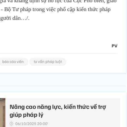
ia và khẳng định sự nỗ lực của Cục Phổ biến, giáo
ý - Bộ Tư pháp trong việc phổ cập kiến thức pháp
 người dân…/.
PV
báo cáo viên
tư vấn pháp luật
Nâng cao năng lực, kiến thức về trợ
giúp pháp lý
06/10/2025 20:00’