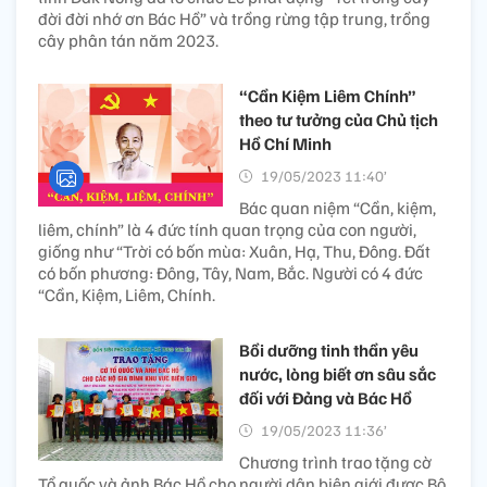
đời đời nhớ ơn Bác Hồ” và trồng rừng tập trung, trồng
cây phân tán năm 2023.
“Cần Kiệm Liêm Chính”
theo tư tưởng của Chủ tịch
Hồ Chí Minh
19/05/2023 11:40’
Bác quan niệm “Cần, kiệm,
liêm, chính” là 4 đức tính quan trọng của con người,
giống như “Trời có bốn mùa: Xuân, Hạ, Thu, Đông. Đất
có bốn phương: Đông, Tây, Nam, Bắc. Người có 4 đức
“Cần, Kiệm, Liêm, Chính.
Bồi dưỡng tinh thần yêu
nước, lòng biết ơn sâu sắc
đối với Đảng và Bác Hồ
19/05/2023 11:36’
Chương trình trao tặng cờ
Tổ quốc và ảnh Bác Hồ cho người dân biên giới được Bộ