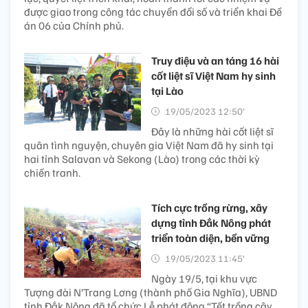
được giao trong công tác chuyển đổi số và triển khai Đề
án 06 của Chính phủ.
Truy điệu và an táng 16 hài
cốt liệt sĩ Việt Nam hy sinh
tại Lào
19/05/2023 12:50’
Đây là những hài cốt liệt sĩ
quân tình nguyện, chuyên gia Việt Nam đã hy sinh tại
hai tỉnh Salavan và Sekong (Lào) trong các thời kỳ
chiến tranh.
Tích cực trồng rừng, xây
dựng tỉnh Đắk Nông phát
triển toàn diện, bền vững
19/05/2023 11:45’
Ngày 19/5, tại khu vực
Tượng đài N’Trang Lơng (thành phố Gia Nghĩa), UBND
tỉnh Đắk Nông đã tổ chức Lễ phát động “Tết trồng cây