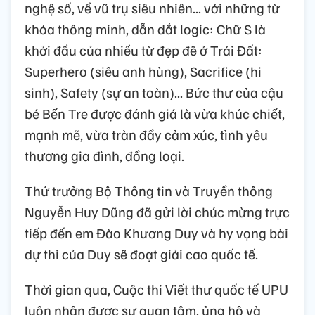
nghệ số, về vũ trụ siêu nhiên... với những từ
khóa thông minh, dẫn dắt logic: Chữ S là
khởi đầu của nhiều từ đẹp đẽ ở Trái Đất:
Superhero (siêu anh hùng), Sacrifice (hi
sinh), Safety (sự an toàn)... Bức thư của cậu
bé Bến Tre được đánh giá là vừa khúc chiết,
mạnh mẽ, vừa tràn đầy cảm xúc, tình yêu
thương gia đình, đồng loại.
Thứ trưởng Bộ Thông tin và Truyền thông
Nguyễn Huy Dũng đã gửi lời chúc mừng trực
tiếp đến em Đào Khương Duy và hy vọng bài
dự thi của Duy sẽ đoạt giải cao quốc tế.
Thời gian qua, Cuộc thi Viết thư quốc tế UPU
luôn nhận được sự quan tâm, ủng hộ và