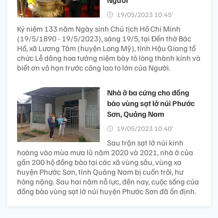
19/05/2023 10:45’
Kỷ niệm 133 năm Ngày sinh Chủ tịch Hồ Chí Minh
(19/5/1890 - 19/5/2023), sáng 19/5, tại Đền thờ Bác
Hồ, xã Lương Tâm (huyện Long Mỹ), tỉnh Hậu Giang tổ
chức Lễ dâng hoa tưởng niệm bày tỏ lòng thành kính và
biết ơn vô hạn trước công lao to lớn của Người.
Nhà ở ba cứng cho đồng
bào vùng sạt lở núi Phước
Sơn, Quảng Nam
19/05/2023 10:40’
Sau trận sạt lở núi kinh
hoàng vào mùa mưa lũ năm 2020 và 2021, nhà ở của
gần 200 hộ đồng bào tại các xã vùng sâu, vùng xa
huyện Phước Sơn, tỉnh Quảng Nam bị cuốn trôi, hư
hỏng nặng. Sau hai năm nỗ lực, đến nay, cuộc sống của
đồng bào vùng sạt lở núi huyện Phước Sơn đã ổn định.