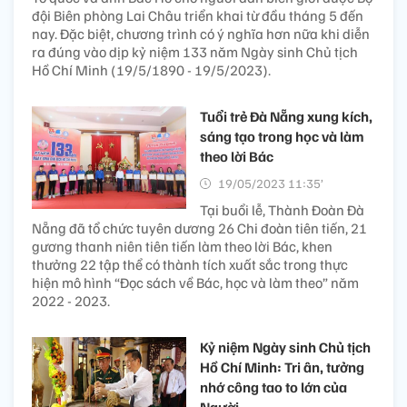
đội Biên phòng Lai Châu triển khai từ đầu tháng 5 đến
nay. Đặc biệt, chương trình có ý nghĩa hơn nữa khi diễn
ra đúng vào dịp kỷ niệm 133 năm Ngày sinh Chủ tịch
Hồ Chí Minh (19/5/1890 - 19/5/2023).
Tuổi trẻ Đà Nẵng xung kích,
sáng tạo trong học và làm
theo lời Bác
19/05/2023 11:35’
Tại buổi lễ, Thành Đoàn Đà
Nẵng đã tổ chức tuyên dương 26 Chi đoàn tiên tiến, 21
gương thanh niên tiên tiến làm theo lời Bác, khen
thưởng 22 tập thể có thành tích xuất sắc trong thực
hiện mô hình “Đọc sách về Bác, học và làm theo” năm
2022 - 2023.
Kỷ niệm Ngày sinh Chủ tịch
Hồ Chí Minh: Tri ân, tưởng
nhớ công tao to lớn của
Người