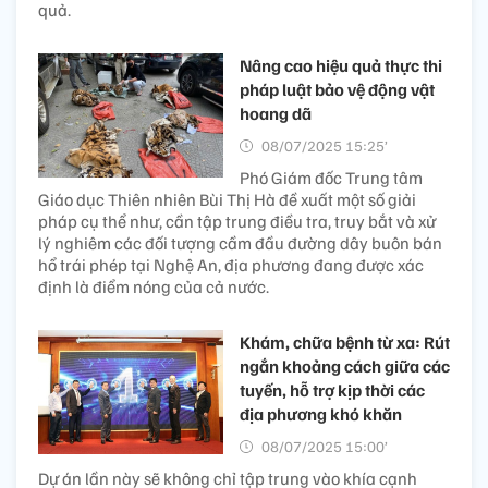
quả.
Nâng cao hiệu quả thực thi
pháp luật bảo vệ động vật
hoang dã
08/07/2025 15:25’
Phó Giám đốc Trung tâm
Giáo dục Thiên nhiên Bùi Thị Hà đề xuất một số giải
pháp cụ thể như, cần tập trung điều tra, truy bắt và xử
lý nghiêm các đối tượng cầm đầu đường dây buôn bán
hổ trái phép tại Nghệ An, địa phương đang được xác
định là điểm nóng của cả nước.
Khám, chữa bệnh từ xa: Rút
ngắn khoảng cách giữa các
tuyến, hỗ trợ kịp thời các
địa phương khó khăn
08/07/2025 15:00’
Dự án lần này sẽ không chỉ tập trung vào khía cạnh