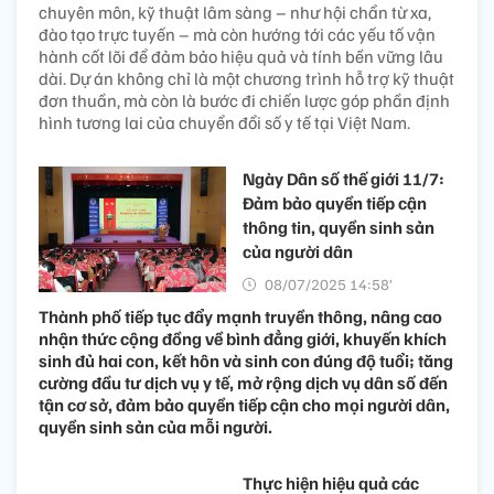
chuyên môn, kỹ thuật lâm sàng – như hội chẩn từ xa,
đào tạo trực tuyến – mà còn hướng tới các yếu tố vận
hành cốt lõi để đảm bảo hiệu quả và tính bền vững lâu
dài. Dự án không chỉ là một chương trình hỗ trợ kỹ thuật
đơn thuần, mà còn là bước đi chiến lược góp phần định
hình tương lai của chuyển đổi số y tế tại Việt Nam.
Ngày Dân số thế giới 11/7:
Đảm bảo quyền tiếp cận
thông tin, quyền sinh sản
của người dân
08/07/2025 14:58’
Thành phố tiếp tục đẩy mạnh truyền thông, nâng cao
nhận thức cộng đồng về bình đẳng giới, khuyến khích
sinh đủ hai con, kết hôn và sinh con đúng độ tuổi; tăng
cường đầu tư dịch vụ y tế, mở rộng dịch vụ dân số đến
tận cơ sở, đảm bảo quyền tiếp cận cho mọi người dân,
quyền sinh sản của mỗi người.
Thực hiện hiệu quả các