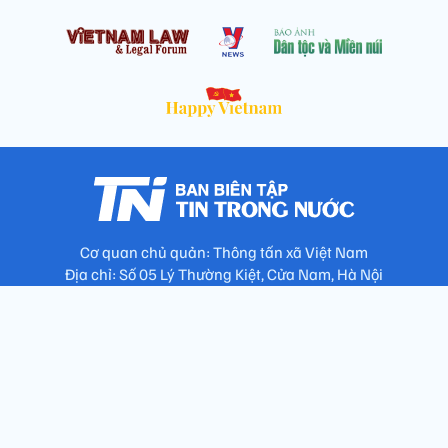
Cơ quan chủ quản: Thông tấn xã Việt Nam
Địa chỉ: Số 05 Lý Thường Kiệt, Cửa Nam, Hà Nội
Chịu trách nhiệm: Trưởng ban Trần Ngọc Tú
Phó Trưởng ban: Hoàng Như Hoa, Nguyễn Văn Nhật, Lê Thị
Thu Hương
Số điện thoại: 024.38257994 - Fax: 024.3826.7981 - Email:
tap.phongbien@gmail.com
Không sao chép nội dung khi chưa có sự đồng ý bằng văn bản
!