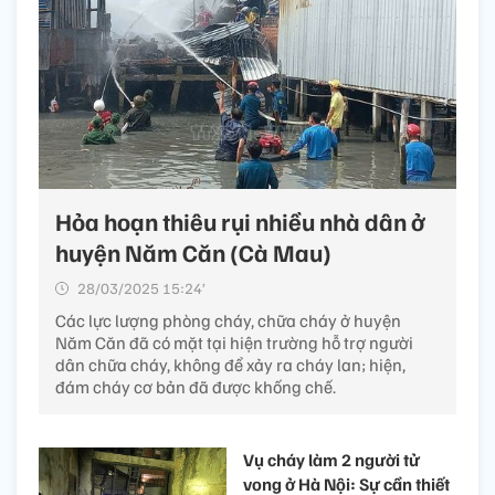
Hỏa hoạn thiêu rụi nhiều nhà dân ở
huyện Năm Căn (Cà Mau)
28/03/2025 15:24’
Các lực lượng phòng cháy, chữa cháy ở huyện
Năm Căn đã có mặt tại hiện trường hỗ trợ người
dân chữa cháy, không để xảy ra cháy lan; hiện,
đám cháy cơ bản đã được khống chế.
Vụ cháy làm 2 người tử
vong ở Hà Nội: Sự cần thiết