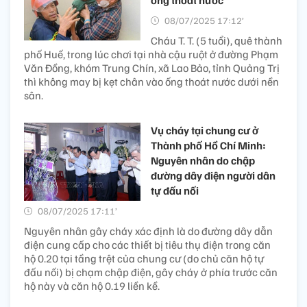
ống thoát nước
08/07/2025 17:12’
Cháu T. T. (5 tuổi), quê thành
phố Huế, trong lúc chơi tại nhà cậu ruột ở đường Phạm
Văn Đồng, khóm Trung Chín, xã Lao Bảo, tỉnh Quảng Trị
thì không may bị kẹt chân vào ống thoát nước dưới nền
sân.
Vụ cháy tại chung cư ở
Thành phố Hồ Chí Minh:
Nguyên nhân do chập
đường dây điện người dân
tự đấu nối
08/07/2025 17:11’
Nguyên nhân gây cháy xác định là do đường dây dẫn
điện cung cấp cho các thiết bị tiêu thụ điện trong căn
hộ 0.20 tại tầng trệt của chung cư (do chủ căn hộ tự
đấu nối) bị chạm chập điện, gây cháy ở phía trước căn
hộ này và căn hộ 0.19 liền kề.