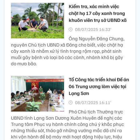
Kiểm tra, xác minh việc
chặt hạ 17 cây xanh trong
khuôn viên trụ sở UBND xã
08/07/2025 16:33’
Ông Nguyễn Đăng Chung,
nguyên Chủ tịch UBND xã Đông cho biết, việc chặt hạ
cây xanh là nhằm xử lý tình trạng rậm rạp, phát sinh
muỗi gây bệnh và loại bỏ các cành, nhánh khô bị gãy
do mưa bão.
Tổ Công tác triển khai Đề án
06 Trung ương làm việc tại
Lạng Sơn
08/07/2025 16:11’
Phó Chủ tịch Thường trực
UBND tỉnh Lạng Sơn Dương Xuân Huyên đề nghị các
Trung tâm Phục vụ hành chính công chú ý khắc phục
những thiếu sót, tháo gỡ những vướng mắc đã chỉ ra
khi vận hành để bộ máy mới hoạt động hiệu lực, hiệu