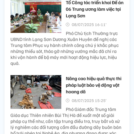
Tổ Công tác triển khai Đề án
06 Trung ương làm việc tại
Lạng Sơn
08/07/2025 16:11’
Phó Chủ tịch Thường trực
UBND tỉnh Lạng Sơn Dương Xuân Huyên đề nghị các
Trung tâm Phục vụ hành chính công chú ý khắc phục
những thiếu sót, tháo gỡ những vướng mắc đã chỉ ra
khi vận hành để bộ máy mới hoạt động hiệu lực, hiệu
quả.
Nâng cao hiệu quả thực thi
pháp luật bảo vệ động vật
hoang dã
08/07/2025 15:25’
Phó Giám đốc Trung tâm
Giáo dục Thiên nhiên Bùi Thị Hà đề xuất một số giải
pháp cụ thể như, cần tập trung điều tra, truy bắt và xử
lý nghiêm các đối tượng cầm đầu đường dây buôn bán
hổ trái phép tại Nghệ An, địa phương đang được xác