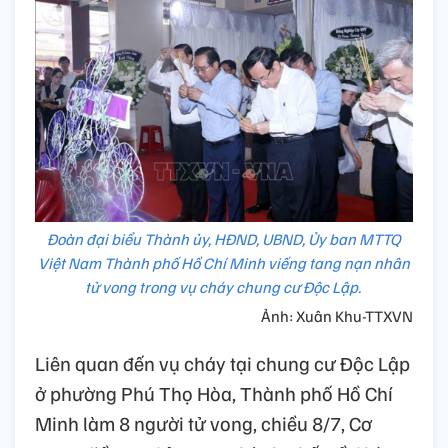
Đoàn đại biểu Thành ủy, HĐND, UBND, Ủy ban MTTQ
Việt Nam Thành phố Hồ Chí Minh viếng tang nạn nhân
tử vong trong vụ cháy chung cư Độc Lập.
Ảnh: Xuân Khu-TTXVN
Liên quan đến vụ cháy tại chung cư Độc Lập
ở phường Phú Thọ Hòa, Thành phố Hồ Chí
Minh làm 8 người tử vong, chiều 8/7, Cơ