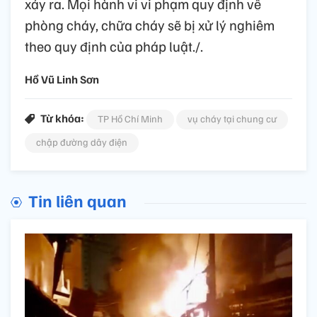
xảy ra. Mọi hành vi vi phạm quy định về
phòng cháy, chữa cháy sẽ bị xử lý nghiêm
theo quy định của pháp luật./.
Hồ Vũ Linh Sơn
Từ khóa:
TP Hồ Chí Minh
vụ cháy tại chung cư
chập đường dây điện
Tin liên quan