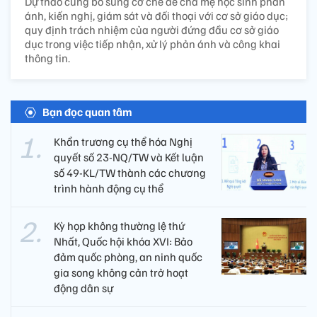
Dự thảo cũng bổ sung cơ chế để cha mẹ học sinh phản
ánh, kiến nghị, giám sát và đối thoại với cơ sở giáo dục;
quy định trách nhiệm của người đứng đầu cơ sở giáo
dục trong việc tiếp nhận, xử lý phản ánh và công khai
thông tin.
Bạn đọc quan tâm
Khẩn trương cụ thể hóa Nghị
quyết số 23-NQ/TW và Kết luận
số 49-KL/TW thành các chương
trình hành động cụ thể
Kỳ họp không thường lệ thứ
Nhất, Quốc hội khóa XVI: Bảo
đảm quốc phòng, an ninh quốc
gia song không cản trở hoạt
động dân sự