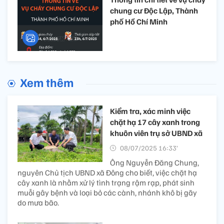
chung cư Độc Lập, Thành
phố Hồ Chí Minh
Xem thêm
Kiểm tra, xác minh việc
chặt hạ 17 cây xanh trong
khuôn viên trụ sở UBND xã
08/07/2025 16:33’
Ông Nguyễn Đăng Chung,
nguyên Chủ tịch UBND xã Đông cho biết, việc chặt hạ
cây xanh là nhằm xử lý tình trạng rậm rạp, phát sinh
muỗi gây bệnh và loại bỏ các cành, nhánh khô bị gãy
do mưa bão.