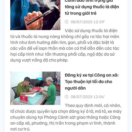
tăng sử dụng thuốc lá điện
tử trong giới trẻ
08/07/2025 12:29’
Việc sử dụng thuốc lá điện
tử và thuốc lá nung nóng không chỉ gây ra tác hại mãn
tính như ảnh hưởng đến tim, gan, phổi và đặc biệt là
các vấn đề về loạn thần mà còn có thể dẫn đến các tác
hại cấp tính như: tổn thương phổi cấp, ngộ độc do sử
dụng vượt nồng độ cho phép.
Đăng ký xe tại Công an xã:
Tạo thuận lợi tối đa cho
người dân
08/07/2025 12:04’
Theo quy định mới, cá nhân,
tổ chức được quyền lựa chọn đăng ký ô tô, mô tô, xe máy
chuyên dùng tại Phòng Cảnh sát giao thông hoặc Công
an cấp xã, phường, thị trấn trong phạm vi tỉnh, thành
nơi cư trú.