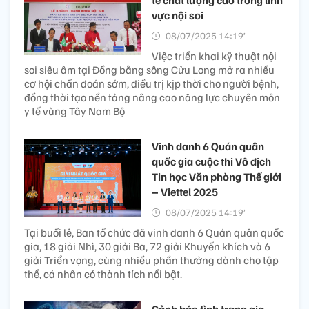
vực nội soi ​
08/07/2025 14:19’
Việc triển khai kỹ thuật nội
soi siêu âm tại Đồng bằng sông Cửu Long mở ra nhiều
cơ hội chẩn đoán sớm, điều trị kịp thời cho người bệnh,
đồng thời tạo nền tảng nâng cao năng lực chuyên môn
y tế vùng Tây Nam Bộ
Vinh danh 6 Quán quân
quốc gia cuộc thi Vô địch
Tin học Văn phòng Thế giới
– Viettel 2025
08/07/2025 14:19’
Tại buổi lễ, Ban tổ chức đã vinh danh 6 Quán quân quốc
gia, 18 giải Nhì, 30 giải Ba, 72 giải Khuyến khích và 6
giải Triển vọng, cùng nhiều phần thưởng dành cho tập
thể, cá nhân có thành tích nổi bật.
Cảnh báo tình trạng gia