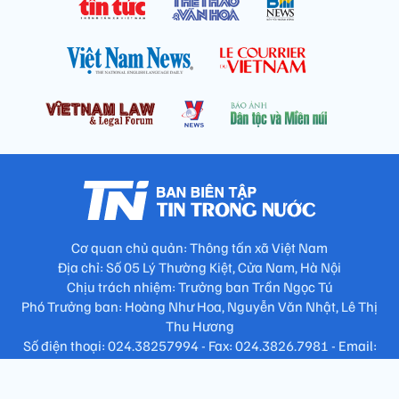
Cơ quan chủ quản: Thông tấn xã Việt Nam
Địa chỉ: Số 05 Lý Thường Kiệt, Cửa Nam, Hà Nội
Chịu trách nhiệm: Trưởng ban Trần Ngọc Tú
Phó Trưởng ban: Hoàng Như Hoa, Nguyễn Văn Nhật, Lê Thị
Thu Hương
Số điện thoại: 024.38257994 - Fax: 024.3826.7981 - Email: