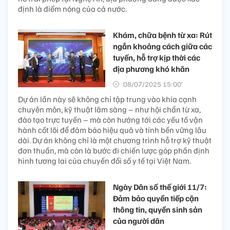
định là điểm nóng của cả nước.
Khám, chữa bệnh từ xa: Rút
ngắn khoảng cách giữa các
tuyến, hỗ trợ kịp thời các
địa phương khó khăn
08/07/2025 15:00’
Dự án lần này sẽ không chỉ tập trung vào khía cạnh
chuyên môn, kỹ thuật lâm sàng – như hội chẩn từ xa,
đào tạo trực tuyến – mà còn hướng tới các yếu tố vận
hành cốt lõi để đảm bảo hiệu quả và tính bền vững lâu
dài. Dự án không chỉ là một chương trình hỗ trợ kỹ thuật
đơn thuần, mà còn là bước đi chiến lược góp phần định
hình tương lai của chuyển đổi số y tế tại Việt Nam.
Ngày Dân số thế giới 11/7:
Đảm bảo quyền tiếp cận
thông tin, quyền sinh sản
của người dân