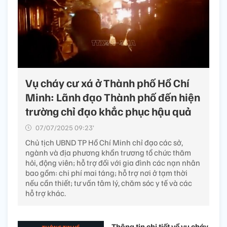
Vụ cháy cư xá ở Thành phố Hồ Chí
Minh: Lãnh đạo Thành phố đến hiện
trường chỉ đạo khắc phục hậu quả
07/07/2025 09:23’
Chủ tịch UBND TP Hồ Chí Minh chỉ đạo các sở,
ngành và địa phương khẩn trương tổ chức thăm
hỏi, động viên; hỗ trợ đối với gia đình các nạn nhân
bao gồm: chi phí mai táng; hỗ trợ nơi ở tạm thời
nếu cần thiết; tư vấn tâm lý, chăm sóc y tế và các
hỗ trợ khác.
Thông tin chi tiết về vụ cháy