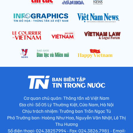
Cơ quan chủ quản: Thông tấn xã Việt Nam
Địa chỉ: Số 05 Lý Thường Kiệt, Cửa Nam, Hà Nội
Chịu trách nhiệm: Trưởng ban Trần Ngọc Tú
Phó Trưởng ban: Hoàng Như Hoa, Nguyễn Văn Nhật, Lê Thị
Thu Hương
Số điện thoại: 024.38257994 - Fax: 024.3826.7981 - Email: