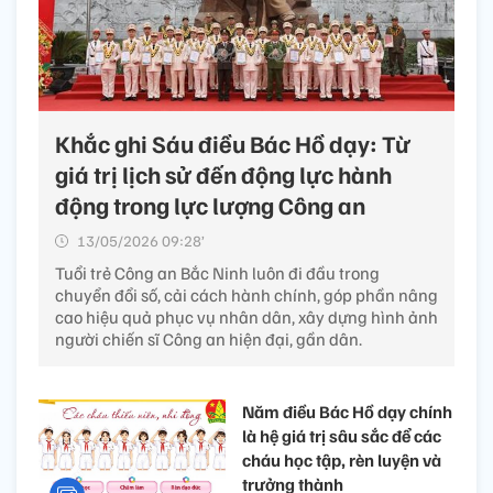
Khắc ghi Sáu điều Bác Hồ dạy: Từ
giá trị lịch sử đến động lực hành
động trong lực lượng Công an
13/05/2026 09:28’
Tuổi trẻ Công an Bắc Ninh luôn đi đầu trong
chuyển đổi số, cải cách hành chính, góp phần nâng
cao hiệu quả phục vụ nhân dân, xây dựng hình ảnh
người chiến sĩ Công an hiện đại, gần dân.
Năm điều Bác Hồ dạy chính
là hệ giá trị sâu sắc để các
cháu học tập, rèn luyện và
trưởng thành