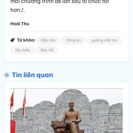
mỗi chương trình để lần sau tổ chức tốt
hơn./.
Hoài Thu
Từ khóa:
Đắk Lắk
Công an
gương mặt trẻ
tiêu biểu
Bác Hồ
Tin liên quan