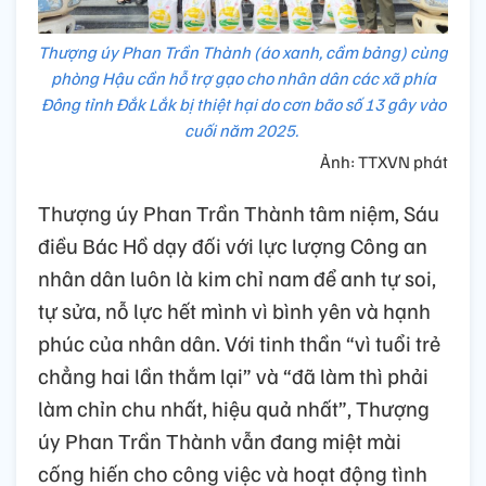
Thượng úy Phan Trần Thành (áo xanh, cầm bảng) cùng
phòng Hậu cần hỗ trợ gạo cho nhân dân các xã phía
Đông tỉnh Đắk Lắk bị thiệt hại do cơn bão số 13 gây vào
cuối năm 2025.
Ảnh: TTXVN phát
Thượng úy Phan Trần Thành tâm niệm, Sáu
điều Bác Hồ dạy đối với lực lượng Công an
nhân dân luôn là kim chỉ nam để anh tự soi,
tự sửa, nỗ lực hết mình vì bình yên và hạnh
phúc của nhân dân. Với tinh thần “vì tuổi trẻ
chẳng hai lần thắm lại” và “đã làm thì phải
làm chỉn chu nhất, hiệu quả nhất”, Thượng
úy Phan Trần Thành vẫn đang miệt mài
cống hiến cho công việc và hoạt động tình