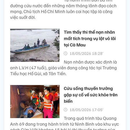
đường cứu nước đến những năm tháng lãnh đạo cách
mạng, Chủ tịch Hồ Chí Minh luôn coi học tập là công
việc suốt đời.
Tìm thấy thi thể nạn nhân
mất tích trong vụ lật vỏ lãi
tại Cà Mau
18/05/2026 18:28’
Nạn nhân được xác định là
anh L.V.H (47 tuổi), giáo viên đang công tác tại Trường
Tiểu học Hố Gùi, xã Tân Tiến.
Cứu sống thuyền trưởng
gặp sự cố về sức khỏe trên
biển
18/05/2026 17:05’
Trong quá trình tàu Quang
Anh 69 đang trong hành trình từ Ninh Bình vào khu vực
cách Cửa Việt khoảng 15 hải lý thì thuyền trưởng của