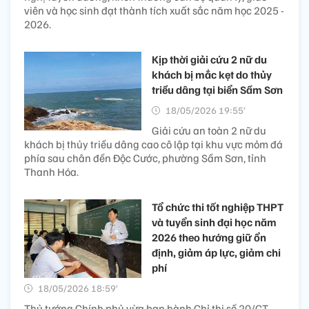
viên và học sinh đạt thành tích xuất sắc năm học 2025 -
2026.
Kịp thời giải cứu 2 nữ du
khách bị mắc kẹt do thủy
triều dâng tại biển Sầm Sơn
18/05/2026 19:55’
Giải cứu an toàn 2 nữ du
khách bị thủy triều dâng cao cô lập tại khu vực mỏm đá
phía sau chân đền Độc Cước, phường Sầm Sơn, tỉnh
Thanh Hóa.
Tổ chức thi tốt nghiệp THPT
và tuyển sinh đại học năm
2026 theo hướng giữ ổn
định, giảm áp lực, giảm chi
phí
18/05/2026 18:59’
Thủ tướng Chính phủ vừa ban hành Chỉ thị số 20/CT-