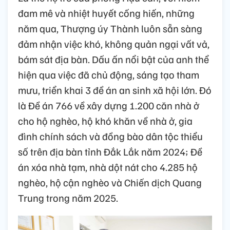
đam mê và nhiệt huyết cống hiến, những
năm qua, Thượng úy Thành luôn sẵn sàng
đảm nhận việc khó, không quản ngại vất vả,
bám sát địa bàn. Dấu ấn nổi bật của anh thể
hiện qua việc đã chủ động, sáng tạo tham
mưu, triển khai 3 đề án an sinh xã hội lớn. Đó
là Đề án 766 về xây dựng 1.200 căn nhà ở
cho hộ nghèo, hộ khó khăn về nhà ở, gia
đình chính sách và đồng bào dân tộc thiểu
số trên địa bàn tỉnh Đắk Lắk năm 2024; Đề
án xóa nhà tạm, nhà dột nát cho 4.285 hộ
nghèo, hộ cận nghèo và Chiến dịch Quang
Trung trong năm 2025.