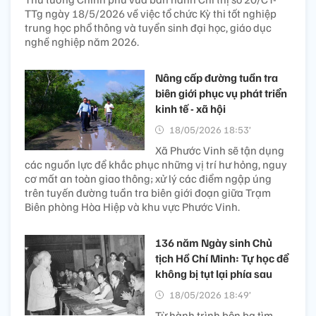
TTg ngày 18/5/2026 về việc tổ chức Kỳ thi tốt nghiệp
trung học phổ thông và tuyển sinh đại học, giáo dục
nghề nghiệp năm 2026.
Nâng cấp đường tuần tra
biên giới phục vụ phát triển
kinh tế - xã hội
18/05/2026 18:53’
Xã Phước Vinh sẽ tận dụng
các nguồn lực để khắc phục những vị trí hư hỏng, nguy
cơ mất an toàn giao thông; xử lý các điểm ngập úng
trên tuyến đường tuần tra biên giới đoạn giữa Trạm
Biên phòng Hòa Hiệp và khu vực Phước Vinh.
136 năm Ngày sinh Chủ
tịch Hồ Chí Minh: Tự học để
không bị tụt lại phía sau
18/05/2026 18:49’
Từ hành trình bôn ba tìm