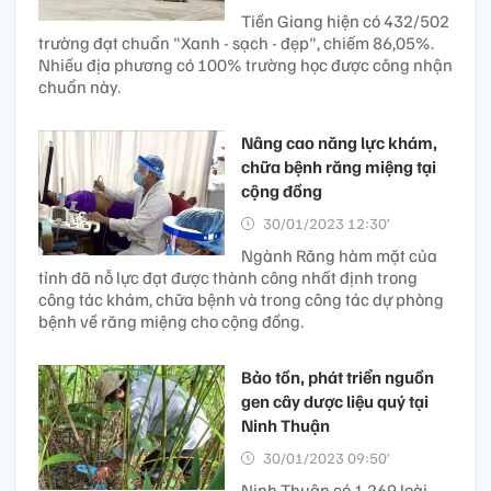
Tiền Giang hiện có 432/502
trường đạt chuẩn "Xanh - sạch - đẹp", chiếm 86,05%.
Nhiều địa phương có 100% trường học được công nhận
chuẩn này.
Nâng cao năng lực khám,
chữa bệnh răng miệng tại
cộng đồng
30/01/2023 12:30’
Ngành Răng hàm mặt của
tỉnh đã nỗ lực đạt được thành công nhất định trong
công tác khám, chữa bệnh và trong công tác dự phòng
bệnh về răng miệng cho cộng đồng.
Bảo tồn, phát triển nguồn
gen cây dược liệu quý tại
Ninh Thuận
30/01/2023 09:50’
Ninh Thuận có 1.269 loài