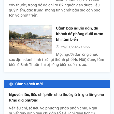
cây thuốc; trong đó đã chỉ ra 82 nguồn gen dược liệu
quý hiếm, đặc trưng, mang tính chất bản địa cần bảo
tồn và phát triển.
Cảnh báo người dân, du
khách đề phòng đuối nước
khi tắm biển
29/01/2023 15:55’
Một người đàn ông chưa
xác định danh tính (trú tại thành phố Hà Nội) đang tắm
biển ở Bình Thuận thì bị sóng biển cuốn ra xa.
Chính sách mới
Nguyên tắc, tiêu chí phân chia thuế giá trị gia tăng cho
từng địa phương
Về tiêu chí, số liệu và phương pháp phân chia, Nghị
quyết quy định tiêu chí dân số, tiêu chí diện tích tự