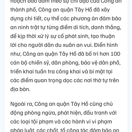
hoạch bảo đảm theo sự chỉ đạo của Công an
thành phố, Công an quận Tây Hồ đã xây
dựng chi tiết, cụ thể các phương án đảm bảo
an ninh trật tự từng điểm di tích, danh thắng,
để kịp thời xử lý sự cố phát sinh, tạo thuận
lời cho người dân du xuân an vui. Điển hình
như, Công an quận Tây Hồ đã bố trí hơn 100
cán bộ chiến sỹ, dân phòng, bảo vệ dân phố,
triển khai tuần tra công khai và bí mật tại
các điểm quan trọng dọc các nơi thờ tự trên
địa bàn.
Ngoài ra, Công an quận Tây Hồ cũng chủ
động phòng ngừa, phát hiện, đấu tranh với
các loại tội phạm và các hành vi vi phạm
pháp luật, các chốt, tổ công tác đảm bảo an