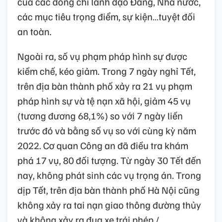
của các đồng chí lãnh đạo Đảng, Nhà nước,
các mục tiêu trọng điểm, sự kiện…tuyệt đối
an toàn.
Ngoài ra, số vụ phạm pháp hình sự được
kiềm chế, kéo giảm. Trong 7 ngày nghỉ Tết,
trên địa bàn thành phố xảy ra 21 vụ phạm
pháp hình sự và tệ nạn xã hội, giảm 45 vụ
(tương đương 68,1%) so với 7 ngày liền
trước đó và bằng số vụ so với cùng kỳ năm
2022. Cơ quan Công an đã điều tra khám
phá 17 vụ, 80 đối tượng. Từ ngày 30 Tết đến
nay, không phát sinh các vụ trọng án. Trong
dịp Tết, trên địa bàn thành phố Hà Nội cũng
không xảy ra tai nạn giao thông đường thủy
và không xảy ra đua xe trái phép./.