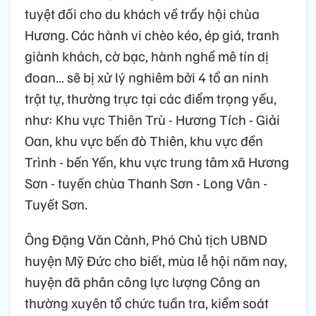
tuyệt đối cho du khách về trẩy hội chùa
Hương. Các hành vi chèo kéo, ép giá, tranh
giành khách, cờ bạc, hành nghề mê tín dị
đoan… sẽ bị xử lý nghiêm bởi 4 tổ an ninh
trật tự, thường trực tại các điểm trọng yếu,
như: Khu vực Thiên Trù - Hương Tích - Giải
Oan, khu vực bến đò Thiên, khu vực đền
Trình - bến Yến, khu vực trung tâm xã Hương
Sơn - tuyến chùa Thanh Sơn - Long Vân -
Tuyết Sơn.
Ông Đặng Văn Cảnh, Phó Chủ tịch UBND
huyện Mỹ Đức cho biết, mùa lễ hội năm nay,
huyện đã phân công lực lượng Công an
thường xuyên tổ chức tuần tra, kiểm soát