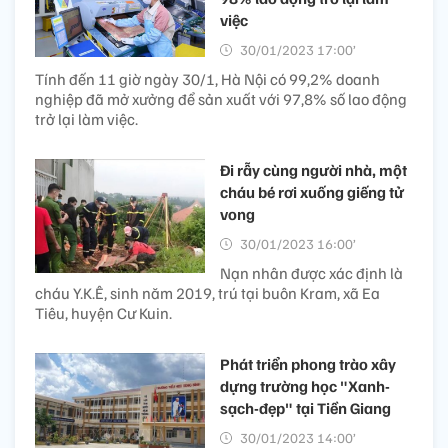
việc
30/01/2023 17:00’
Tính đến 11 giờ ngày 30/1, Hà Nội có 99,2% doanh
nghiệp đã mở xưởng để sản xuất với 97,8% số lao động
trở lại làm việc.
Đi rẫy cùng người nhà, một
cháu bé rơi xuống giếng tử
vong
30/01/2023 16:00’
Nạn nhân được xác định là
cháu Y.K.Ê, sinh năm 2019, trú tại buôn Kram, xã Ea
Tiêu, huyện Cư Kuin.
Phát triển phong trào xây
dựng trường học "Xanh-
sạch-đẹp" tại Tiền Giang
30/01/2023 14:00’