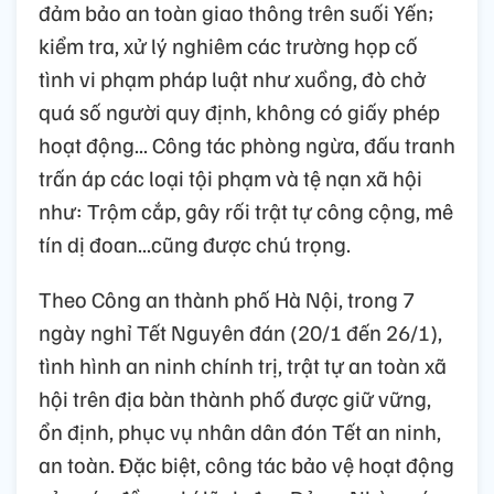
đảm bảo an toàn giao thông trên suối Yến;
kiểm tra, xử lý nghiêm các trường họp cố
tình vi phạm pháp luật như xuồng, đò chở
quá số người quy định, không có giấy phép
hoạt động... Công tác phòng ngừa, đấu tranh
trấn áp các loại tội phạm và tệ nạn xã hội
như: Trộm cắp, gây rối trật tự công cộng, mê
tín dị đoan...cũng được chú trọng.
Theo Công an thành phố Hà Nội, trong 7
ngày nghỉ Tết Nguyên đán (20/1 đến 26/1),
tình hình an ninh chính trị, trật tự an toàn xã
hội trên địa bàn thành phố được giữ vững,
ổn định, phục vụ nhân dân đón Tết an ninh,
an toàn. Đặc biệt, công tác bảo vệ hoạt động