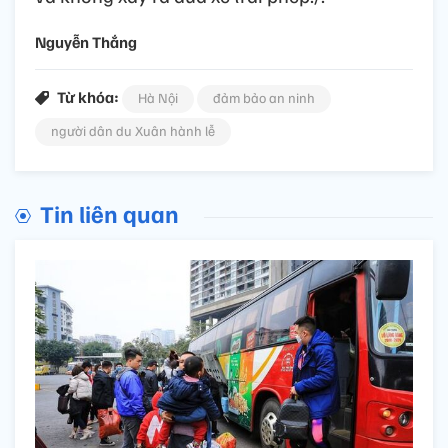
Nguyễn Thắng
Từ khóa:
Hà Nội
đảm bảo an ninh
người dân du Xuân hành lễ
Tin liên quan