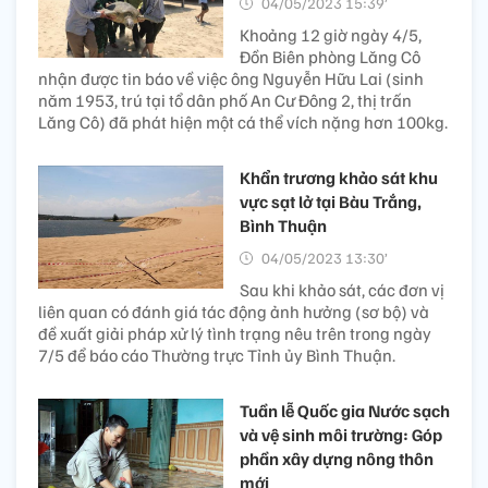
04/05/2023 15:39’
Khoảng 12 giờ ngày 4/5,
Đồn Biên phòng Lăng Cô
nhận được tin báo về việc ông Nguyễn Hữu Lai (sinh
năm 1953, trú tại tổ dân phố An Cư Đông 2, thị trấn
Lăng Cô) đã phát hiện một cá thể vích nặng hơn 100kg.
Khẩn trương khảo sát khu
vực sạt lở tại Bàu Trắng,
Bình Thuận
04/05/2023 13:30’
Sau khi khảo sát, các đơn vị
liên quan có đánh giá tác động ảnh hưởng (sơ bộ) và
đề xuất giải pháp xử lý tình trạng nêu trên trong ngày
7/5 để báo cáo Thường trực Tỉnh ủy Bình Thuận.
Tuần lễ Quốc gia Nước sạch
và vệ sinh môi trường: Góp
phần xây dựng nông thôn
mới