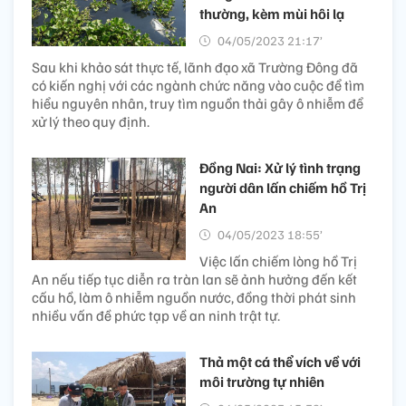
thường, kèm mùi hôi lạ
04/05/2023 21:17’
Sau khi khảo sát thực tế, lãnh đạo xã Trường Đông đã
có kiến nghị với các ngành chức năng vào cuộc để tìm
hiểu nguyên nhân, truy tìm nguồn thải gây ô nhiễm để
xử lý theo quy định.
Đồng Nai: Xử lý tình trạng
người dân lấn chiếm hồ Trị
An
04/05/2023 18:55’
Việc lấn chiếm lòng hồ Trị
An nếu tiếp tục diễn ra tràn lan sẽ ảnh hưởng đến kết
cấu hồ, làm ô nhiễm nguồn nước, đồng thời phát sinh
nhiều vấn đề phức tạp về an ninh trật tự.
Thả một cá thể vích về với
môi trường tự nhiên