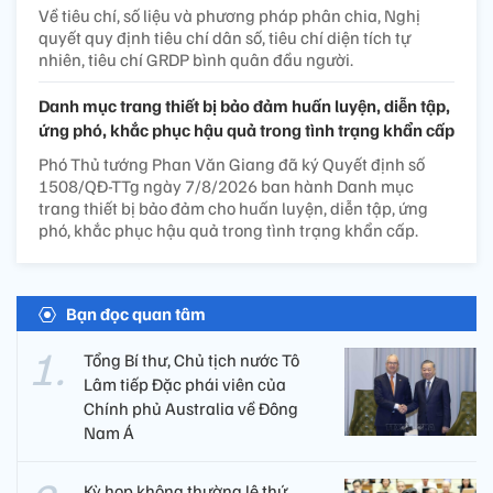
Về tiêu chí, số liệu và phương pháp phân chia, Nghị
quyết quy định tiêu chí dân số, tiêu chí diện tích tự
nhiên, tiêu chí GRDP bình quân đầu người.
Danh mục trang thiết bị bảo đảm huấn luyện, diễn tập,
ứng phó, khắc phục hậu quả trong tình trạng khẩn cấp
Phó Thủ tướng Phan Văn Giang đã ký Quyết định số
1508/QĐ-TTg ngày 7/8/2026 ban hành Danh mục
trang thiết bị bảo đảm cho huấn luyện, diễn tập, ứng
phó, khắc phục hậu quả trong tình trạng khẩn cấp.
Bạn đọc quan tâm
Tổng Bí thư, Chủ tịch nước Tô
Lâm tiếp Đặc phái viên của
Chính phủ Australia về Đông
Nam Á
Kỳ họp không thường lệ thứ