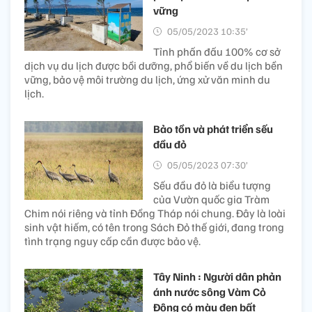
vững
05/05/2023 10:35’
Tỉnh phấn đấu 100% cơ sở
dịch vụ du lịch được bồi dưỡng, phổ biến về du lịch bền
vững, bảo vệ môi trường du lịch, ứng xử văn minh du
lịch.
Bảo tồn và phát triển sếu
đầu đỏ
05/05/2023 07:30’
Sếu đầu đỏ là biểu tượng
của Vườn quốc gia Tràm
Chim nói riêng và tỉnh Đồng Tháp nói chung. Đây là loài
sinh vật hiếm, có tên trong Sách Đỏ thế giới, đang trong
tình trạng nguy cấp cần được bảo vệ.
Tây Ninh : Người dân phản
ánh nước sông Vàm Cỏ
Đông có màu đen bất