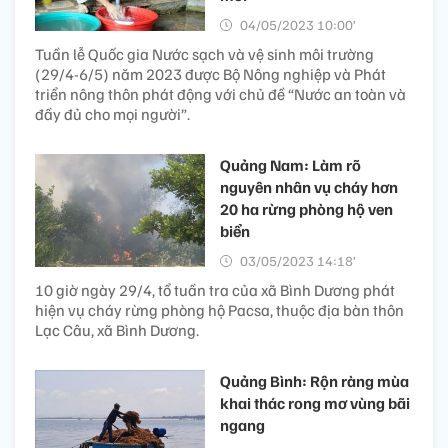
04/05/2023 10:00’
Tuần lễ Quốc gia Nước sạch và vệ sinh môi trường
(29/4-6/5) năm 2023 được Bộ Nông nghiệp và Phát
triển nông thôn phát động với chủ đề “Nước an toàn và
đầy đủ cho mọi người”.
Quảng Nam: Làm rõ
nguyên nhân vụ cháy hơn
20 ha rừng phòng hộ ven
biển
03/05/2023 14:18’
10 giờ ngày 29/4, tổ tuần tra của xã Bình Dương phát
hiện vụ cháy rừng phòng hộ Pacsa, thuộc địa bàn thôn
Lạc Câu, xã Bình Dương.
Quảng Bình: Rộn ràng mùa
khai thác rong mơ vùng bãi
ngang