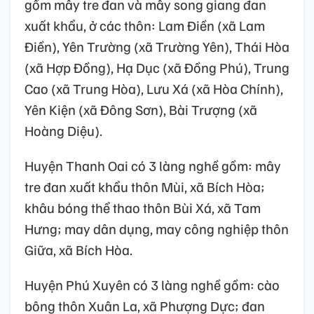
gồm mây tre đan và mây song giang đan
xuất khẩu, ở các thôn: Lam Điền (xã Lam
Điền), Yên Trường (xã Trường Yên), Thái Hòa
(xã Hợp Đồng), Hạ Dục (xã Đồng Phú), Trung
Cao (xã Trung Hòa), Lưu Xá (xã Hòa Chính),
Yên Kiện (xã Đông Sơn), Bài Trượng (xã
Hoàng Diệu).
Huyện Thanh Oai có 3 làng nghề gồm: mây
tre đan xuất khẩu thôn Mùi, xã Bích Hòa;
khâu bóng thể thao thôn Bùi Xá, xã Tam
Hưng; may dân dụng, may công nghiệp thôn
Giữa, xã Bích Hòa.
Huyện Phú Xuyên có 3 làng nghề gồm: cào
bông thôn Xuân La, xã Phượng Dực; đan