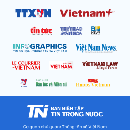
Cơ quan chủ quản: Thông tấn xã Việt Nam