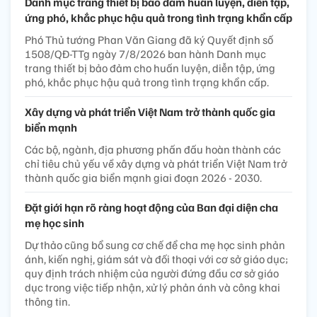
Danh mục trang thiết bị bảo đảm huấn luyện, diễn tập,
ứng phó, khắc phục hậu quả trong tình trạng khẩn cấp
Phó Thủ tướng Phan Văn Giang đã ký Quyết định số
1508/QĐ-TTg ngày 7/8/2026 ban hành Danh mục
trang thiết bị bảo đảm cho huấn luyện, diễn tập, ứng
phó, khắc phục hậu quả trong tình trạng khẩn cấp.
Xây dựng và phát triển Việt Nam trở thành quốc gia
biển mạnh
Các bộ, ngành, địa phương phấn đấu hoàn thành các
chỉ tiêu chủ yếu về xây dựng và phát triển Việt Nam trở
thành quốc gia biển mạnh giai đoạn 2026 - 2030.
Đặt giới hạn rõ ràng hoạt động của Ban đại diện cha
mẹ học sinh
Dự thảo cũng bổ sung cơ chế để cha mẹ học sinh phản
ánh, kiến nghị, giám sát và đối thoại với cơ sở giáo dục;
quy định trách nhiệm của người đứng đầu cơ sở giáo
dục trong việc tiếp nhận, xử lý phản ánh và công khai
thông tin.