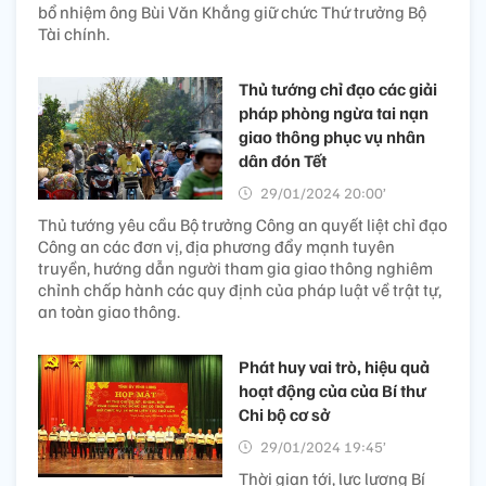
bổ nhiệm ông Bùi Văn Khắng giữ chức Thứ trưởng Bộ
Tài chính.
Thủ tướng chỉ đạo các giải
pháp phòng ngừa tai nạn
giao thông phục vụ nhân
dân đón Tết
29/01/2024 20:00’
Thủ tướng yêu cầu Bộ trưởng Công an quyết liệt chỉ đạo
Công an các đơn vị, địa phương đẩy mạnh tuyên
truyền, hướng dẫn người tham gia giao thông nghiêm
chỉnh chấp hành các quy định của pháp luật về trật tự,
an toàn giao thông.
Phát huy vai trò, hiệu quả
hoạt động của của Bí thư
Chi bộ cơ sở
29/01/2024 19:45’
Thời gian tới, lực lượng Bí