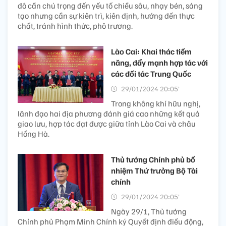
đô cần chú trọng đến yếu tố chiều sâu, nhạy bén, sáng
tạo nhưng cần sự kiên trì, kiên định, hướng đến thực
chất, tránh hình thức, phô trương.
Lào Cai: Khai thác tiềm
năng, đẩy mạnh hợp tác với
các đối tác Trung Quốc
29/01/2024 20:05’
Trong không khí hữu nghị,
lãnh đạo hai địa phương đánh giá cao những kết quả
giao lưu, hợp tác đạt được giữa tỉnh Lào Cai và châu
Hồng Hà.
Thủ tướng Chính phủ bổ
nhiệm Thứ trưởng Bộ Tài
chính
29/01/2024 20:05’
Ngày 29/1, Thủ tướng
Chính phủ Phạm Minh Chính ký Quyết định điều động,