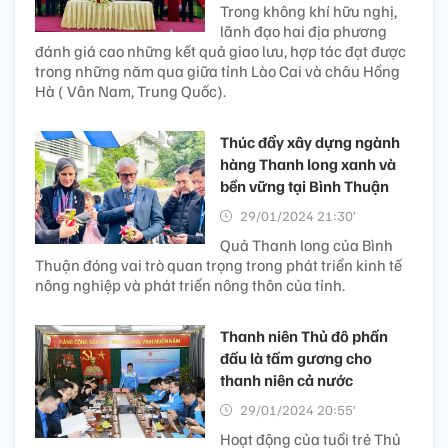
Trong không khí hữu nghị,
lãnh đạo hai địa phương
đánh giá cao những kết quả giao lưu, hợp tác đạt được
trong những năm qua giữa tỉnh Lào Cai và châu Hồng
Hà ( Vân Nam, Trung Quốc).
Thúc đẩy xây dựng ngành
hàng Thanh long xanh và
bền vững tại Bình Thuận
29/01/2024 21:30’
Quả Thanh long của Bình
Thuận đóng vai trò quan trọng trong phát triển kinh tế
nông nghiệp và phát triển nông thôn của tỉnh.
Thanh niên Thủ đô phấn
đấu là tấm gương cho
thanh niên cả nước
29/01/2024 20:55’
Hoạt động của tuổi trẻ Thủ