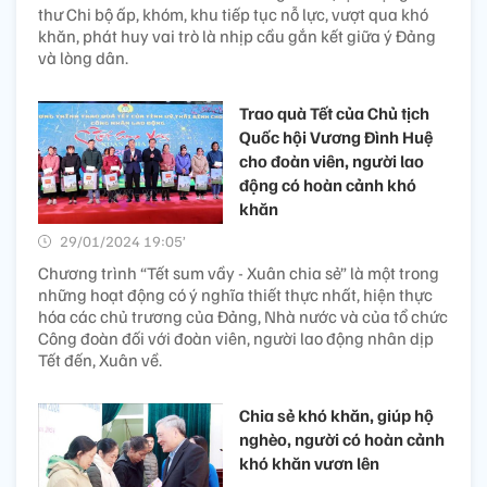
thư Chi bộ ấp, khóm, khu tiếp tục nỗ lực, vượt qua khó
khăn, phát huy vai trò là nhịp cầu gắn kết giữa ý Đảng
và lòng dân.
Trao quà Tết của Chủ tịch
Quốc hội Vương Đình Huệ
cho đoàn viên, người lao
động có hoàn cảnh khó
khăn
29/01/2024 19:05’
Chương trình “Tết sum vầy - Xuân chia sẻ” là một trong
những hoạt động có ý nghĩa thiết thực nhất, hiện thực
hóa các chủ trương của Đảng, Nhà nước và của tổ chức
Công đoàn đối với đoàn viên, người lao động nhân dịp
Tết đến, Xuân về.
Chia sẻ khó khăn, giúp hộ
nghèo, người có hoàn cảnh
khó khăn vươn lên