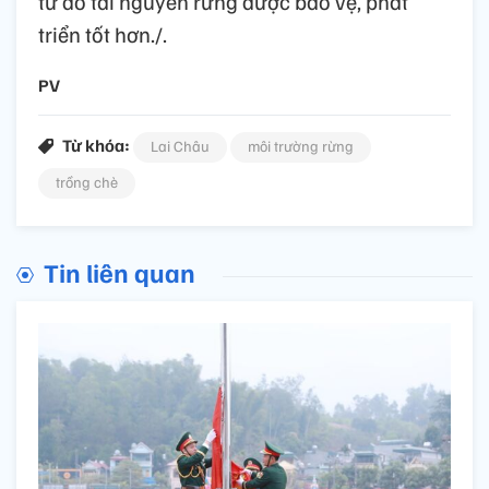
từ đó tài nguyên rừng được bảo vệ, phát
triển tốt hơn./.
PV
Từ khóa:
Lai Châu
môi trường rừng
trồng chè
Tin liên quan