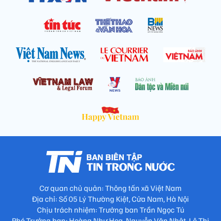
Cơ quan chủ quản: Thông tấn xã Việt Nam
Địa chỉ: Số 05 Lý Thường Kiệt, Cửa Nam, Hà Nội
Chịu trách nhiệm: Trưởng ban Trần Ngọc Tú
Phó Trưởng ban: Hoàng Như Hoa, Nguyễn Văn Nhật, Lê Thị