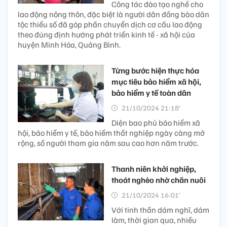
Công tác đào tạo nghề cho
lao động nông thôn, đặc biệt là người dân đồng bào dân
tộc thiểu số đã góp phần chuyển dịch cơ cấu lao động
theo đúng định hướng phát triển kinh tế - xã hội của
huyện Minh Hóa, Quảng Bình.
Từng bước hiện thực hóa
mục tiêu bảo hiểm xã hội,
bảo hiểm y tế toàn dân
21/10/2024 21:18’
Diện bao phủ bảo hiểm xã
hội, bảo hiểm y tế, bảo hiểm thất nghiệp ngày càng mở
rộng, số người tham gia năm sau cao hơn năm trước.
Thanh niên khởi nghiệp,
thoát nghèo nhờ chăn nuôi
21/10/2024 16:01’
Với tinh thần dám nghĩ, dám
làm, thời gian qua, nhiều