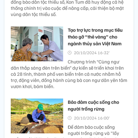
đồng bào dân tộc thiểu số, Kon Tum đã huy động cả hệ
thống chính trị vào cuộc để nâng cấp, cải thiện bộ mặt
vùng dân tộc thiểu số.
Tạo trợ lực trong mục tiêu
tháo gỡ “thẻ vàng” cho
ngành thủy sản Việt Nam
20/10/2024 16:32’
Chương trình “Cùng ngư
dân thắp sáng đèn trên biển” dự kiến sẽ triển khai trên
cả 28 tỉnh, thành phố ven biển trên cả nước nhằm hỗ
trợ, động viên, đồng hành cùng bà con ngư dân yên tâm
vươn khơi, bám biển.
Bảo đảm cuộc sống cho
người trồng rừng
20/10/2024 16:00’
Để đảm bảo cuộc sống
người trồng rừng và "lấy