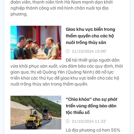
đoàn viên, thanh niên tỉnh Hà Nam mạnh dạn khởi
nghiệp thành công với mô hình chăn nuôi tại địa
phương.
Giao khu vực biển trong
thẩm quyền cho các hộ
nuôi trồng thủy sản
21/10/2024 15:00’
Để tái thiết giúp người dân
vừa khôi phục sản xuất, vừa đảm bảo các quy định, thời
gian qua, thị xã Quảng Yên (Quảng Ninh) đã nỗ lực
triển khai các thủ tục để giao khu vực biển cho các hộ
nuôi trồng thủy sản trong thẩm quyền.
“Chìa khóa” cho sự phát
triển vùng đồng bào dân
tộc thiểu số
21/10/2024 11:32’
Là địa phương có hơn 55%