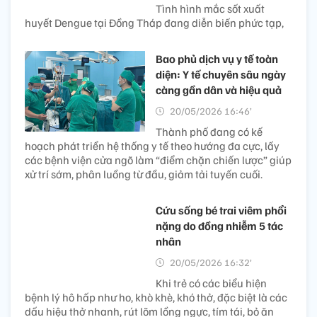
Tình hình mắc sốt xuất
huyết Dengue tại Đồng Tháp đang diễn biến phức tạp,
Bao phủ dịch vụ y tế toàn
diện: Y tế chuyên sâu ngày
càng gần dân và hiệu quả
20/05/2026 16:46’
Thành phố đang có kế
hoạch phát triển hệ thống y tế theo hướng đa cực, lấy
các bệnh viện cửa ngõ làm “điểm chặn chiến lược” giúp
xử trí sớm, phân luồng từ đầu, giảm tải tuyến cuối.
Cứu sống bé trai viêm phổi
nặng do đồng nhiễm 5 tác
nhân
20/05/2026 16:32’
Khi trẻ có các biểu hiện
bệnh lý hô hấp như ho, khò khè, khó thở, đặc biệt là các
dấu hiệu thở nhanh, rút lõm lồng ngực, tím tái, bỏ ăn