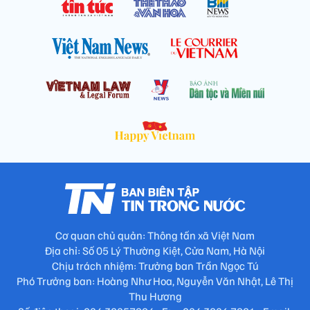
Cơ quan chủ quản: Thông tấn xã Việt Nam
Địa chỉ: Số 05 Lý Thường Kiệt, Cửa Nam, Hà Nội
Chịu trách nhiệm: Trưởng ban Trần Ngọc Tú
Phó Trưởng ban: Hoàng Như Hoa, Nguyễn Văn Nhật, Lê Thị
Thu Hương