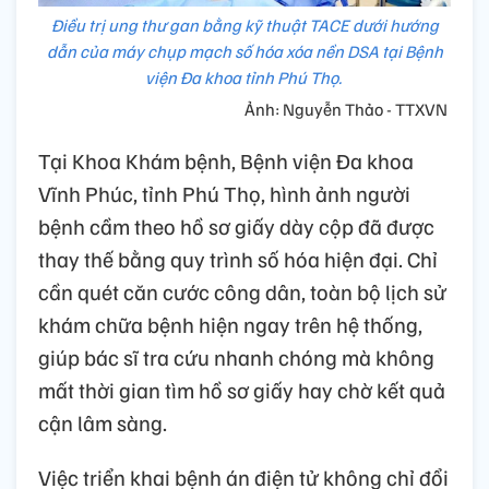
Điều trị ung thư gan bằng kỹ thuật TACE dưới hướng
dẫn của máy chụp mạch số hóa xóa nền DSA tại Bệnh
viện Đa khoa tỉnh Phú Thọ.
Ảnh: Nguyễn Thảo - TTXVN
Tại Khoa Khám bệnh, Bệnh viện Đa khoa
Vĩnh Phúc, tỉnh Phú Thọ, hình ảnh người
bệnh cầm theo hồ sơ giấy dày cộp đã được
thay thế bằng quy trình số hóa hiện đại. Chỉ
cần quét căn cước công dân, toàn bộ lịch sử
khám chữa bệnh hiện ngay trên hệ thống,
giúp bác sĩ tra cứu nhanh chóng mà không
mất thời gian tìm hồ sơ giấy hay chờ kết quả
cận lâm sàng.
Việc triển khai bệnh án điện tử không chỉ đổi