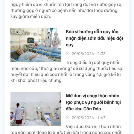
nguy hiểm do vi khuẩn tồn tại trong đất và nước gây ra,
thường gặp ở người có bệnh nền như đái tháo đường,
suy giảm miễn dịch.
Bác sĩ hướng dẫn quy tắc
nhận diện sớm dấu hiệu đột
quỵ
20/05/2026 12:33’
Trong điều trị đột quỵ nhồi
máu não cấp, “thời gian vàng” để sử dụng thuốc tiêu sợi
huyết đạt hiệu quả cao nhất là trong vòng 4,5 giờ kể từ
khi khởi phát triệu chứng.
Mở đơn vị chạy thận nhân
tạo phục vụ người bệnh tại
đặc khu Côn Đảo
20/05/2026 11:47’
Việc đưa Đơn vị Thận nhân
tạo vào hoạt động là bước tiến lớn trong nâng cao chất