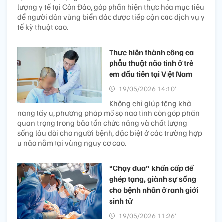
lượng y tế tại Côn Đảo, góp phần hiện thực hóa mục tiêu
để người dân vùng biển đảo được tiếp cận các dịch vụ y
tế kỹ thuật cao.
Thực hiện thành công ca
phẫu thuật não tỉnh ở trẻ
em đầu tiên tại Việt Nam
19/05/2026 14:10’
Không chỉ giúp tăng khả
năng lấy u, phương pháp mổ sọ não tỉnh còn góp phần
quan trọng trong bảo tồn chức năng và chất lượng
sống lâu dài cho người bệnh, đặc biệt ở các trường hợp
u não nằm tại vùng nguy cơ cao.
“Chạy đua” khẩn cấp để
ghép tạng, giành sự sống
cho bệnh nhân ở ranh giới
sinh tử
19/05/2026 11:26’