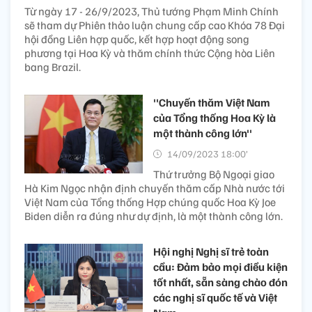
Từ ngày 17 - 26/9/2023, Thủ tướng Phạm Minh Chính
sẽ tham dự Phiên thảo luận chung cấp cao Khóa 78 Đại
hội đồng Liên hợp quốc, kết hợp hoạt động song
phương tại Hoa Kỳ và thăm chính thức Cộng hòa Liên
bang Brazil.
''Chuyến thăm Việt Nam
của Tổng thống Hoa Kỳ là
một thành công lớn''
14/09/2023 18:00’
Thứ trưởng Bộ Ngoại giao
Hà Kim Ngọc nhận định chuyến thăm cấp Nhà nước tới
Việt Nam của Tổng thống Hợp chúng quốc Hoa Kỳ Joe
Biden diễn ra đúng như dự định, là một thành công lớn.
Hội nghị Nghị sĩ trẻ toàn
cầu: Đảm bảo mọi điều kiện
tốt nhất, sẵn sàng chào đón
các nghị sĩ quốc tế và Việt