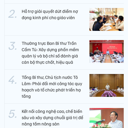
Hỗ trợ giải quyết dứt điểm nợ
đọng kinh phí cho giáo viên
Thường trực Ban Bí thư Trần
Cẩm Tú: Xây dựng phần mềm
quản lý và bộ chỉ số đánh giá
cán bộ thực chất, hiệu quả
Tổng Bí thư, Chủ tịch nước Tô
Lâm: Phải đổi mới công tác quy
hoạch và tổ chức phát triển hạ
tầng
Kết nối công nghệ cao, chế biến
sâu và xây dựng chuỗi giá trị để
nâng tầm nông sản