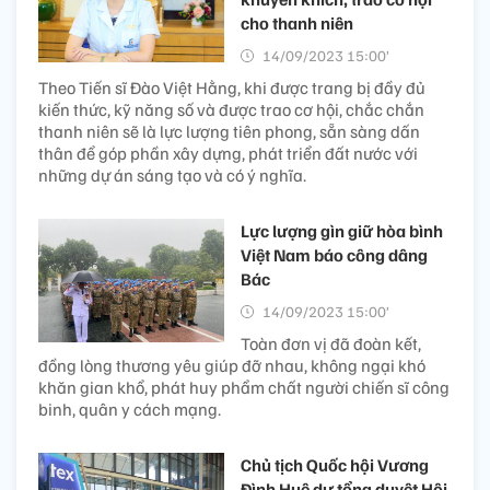
cho thanh niên
14/09/2023 15:00’
Theo Tiến sĩ Đào Việt Hằng, khi được trang bị đầy đủ
kiến thức, kỹ năng số và được trao cơ hội, chắc chắn
thanh niên sẽ là lực lượng tiên phong, sẵn sàng dấn
thân để góp phần xây dựng, phát triển đất nước với
những dự án sáng tạo và có ý nghĩa.
Lực lượng gìn giữ hòa bình
Việt Nam báo công dâng
Bác
14/09/2023 15:00’
Toàn đơn vị đã đoàn kết,
đồng lòng thương yêu giúp đỡ nhau, không ngại khó
khăn gian khổ, phát huy phẩm chất người chiến sĩ công
binh, quân y cách mạng.
Chủ tịch Quốc hội Vương
Đình Huệ dự tổng duyệt Hội