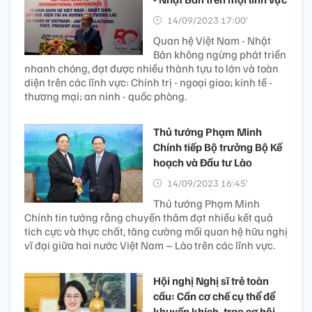
14/09/2023 17:00’
Quan hệ Việt Nam - Nhật
Bản không ngừng phát triển
nhanh chóng, đạt được nhiều thành tựu to lớn và toàn
diện trên các lĩnh vực: Chính trị - ngoại giao; kinh tế -
thương mại; an ninh - quốc phòng.
Thủ tướng Phạm Minh
Chính tiếp Bộ trưởng Bộ Kế
hoạch và Đầu tư Lào
14/09/2023 16:45’
Thủ tướng Phạm Minh
Chính tin tưởng rằng chuyến thăm đạt nhiều kết quả
tích cực và thực chất, tăng cường mối quan hệ hữu nghị
vĩ đại giữa hai nước Việt Nam – Lào trên các lĩnh vực.
Hội nghị Nghị sĩ trẻ toàn
cầu: Cần cơ chế cụ thể để
khuyến khích, trao cơ hội