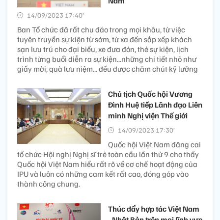
Nam
14/09/2023 17:40’
Ban Tổ chức đã rất chu đáo trong mọi khâu, từ việc
tuyên truyền sự kiện từ sớm, từ xa đến sắp xếp khách
sạn lưu trú cho đại biểu, xe đưa đón, thẻ sự kiện, lịch
trình từng buổi diễn ra sự kiện...những chi tiết nhỏ như
giấy mời, quà lưu niệm... đều được chăm chút kỹ lưỡng
Chủ tịch Quốc hội Vương
Đình Huệ tiếp Lãnh đạo Liên
minh Nghị viện Thế giới
14/09/2023 17:30’
Quốc hội Việt Nam đăng cai
tổ chức Hội nghị Nghị sĩ trẻ toàn cầu lần thứ 9 cho thấy
Quốc hội Việt Nam hiểu rất rõ về cơ chế hoạt động của
IPU và luôn có những cam kết rất cao, đóng góp vào
thành công chung.
Thúc đẩy hợp tác Việt Nam
- Nhật Bản trên mọi lĩnh vực