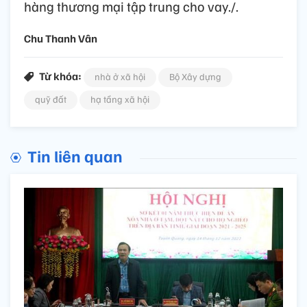
hàng thương mại tập trung cho vay./.
Chu Thanh Vân
Từ khóa:
nhà ở xã hội
Bộ Xây dựng
quỹ đất
hạ tầng xã hội
Tin liên quan