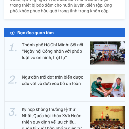
trang thiết bị bảo đảm cho huấn luyện, diễn tập, ứng
phó, khắc phục hậu quả trong tình trạng khẩn cấp.
Bạn đọc quan tâm
Thành phố Hồ Chí Minh: Sôi nổi
"Ngày hội Công nhân với pháp
luật và an ninh, trật tự"
Ngư dân trôi dạt trên biển được
cứu vớt và đưa vào bờ an toàn
Kỳ họp không thường lệ thứ
Nhất, Quốc hội khóa XVI: Hoàn
thiện quy định về lưu chiểu,
quản lý xuất bản phẩm điện tử