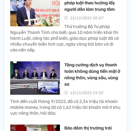
pháp luật theo hướng lấy
người dân làm trung tâm
22/12/2022 20:57’
Thứ trưởng Bộ Tư pháp
Nguyễn Thanh Tịnh cho biết, qua 10 năm triển khai thi
hành Luật, công tác phổ biến, giáo dục pháp luật đã có
nhiều chuyển biến tích cực, ngày càng bài bản và đi
vào nền nếp.
Tăng cường dịch vụ thanh
toán không dùng tiền mặt ở
nông thôn, vùng sâu, vùng
xa
13/12/2022 19:22’
Tính đến cuối tháng 9/2022, đã có 2,34 triệu tài khoản
mobile money, trong đó có 1,62 triệu tài khoản mở ở khu
vực nông thôn, hải đảo.
Bảo đảm thị trường trái