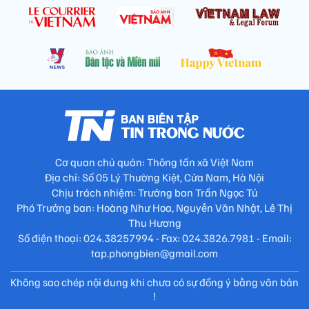
Cơ quan chủ quản: Thông tấn xã Việt Nam
Địa chỉ: Số 05 Lý Thường Kiệt, Cửa Nam, Hà Nội
Chịu trách nhiệm: Trưởng ban Trần Ngọc Tú
Phó Trưởng ban: Hoàng Như Hoa, Nguyễn Văn Nhật, Lê Thị
Thu Hương
Số điện thoại: 024.38257994 - Fax: 024.3826.7981 - Email:
tap.phongbien@gmail.com
Không sao chép nội dung khi chưa có sự đồng ý bằng văn bản
!