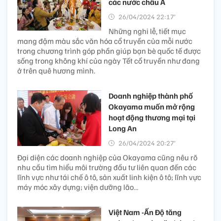
các nước châu Á
26/04/2024 22:17’
Những nghi lễ, tiết mục
mang đậm màu sắc văn hóa cổ truyền của mỗi nước
trong chương trình góp phần giúp bạn bè quốc tế được
sống trong không khí của ngày Tết cổ truyền như đang
ở trên quê hương mình.
Doanh nghiệp thành phố
Okayama muốn mở rộng
hoạt động thương mại tại
Long An
26/04/2024 20:27’
Đại diện các doanh nghiệp của Okayama cũng nêu rõ
nhu cầu tìm hiểu môi trường đầu tư liên quan đến các
lĩnh vực như tái chế ô tô, sản xuất linh kiện ô tô; lĩnh vực
máy móc xây dựng; viện dưỡng lão…
Việt Nam -Ấn Độ tăng