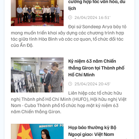
cường hợp tác văn hóa, du
lịch
26/04/2024 16:51’
Đại sứ Sandeep Arya bày tỏ
mong muốn triển khai xây dựng các chương trình hợp
tác giữa tỉnh Hòa Bình và các cơ quan, tổ chức đối tác
của Ấn Độ.
Kỷ niệm 63 năm Chiến
thắng Giron tại Thành phố
Hồ Chí Minh​
25/04/2024 20:45’
Liên hiệp các tổ chức hữu
nghị Thành phố Hồ Chí Minh (HUFO), Hội hữu nghị Việt
Nam - Cuba Thành phố tổ chức họp mặt kỷ niệm 63
năm Chiến thắng Giron.
Họp báo thường kỳ Bộ
Ngoại giao: Việt Nam