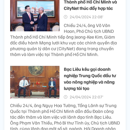
Thành phố Hồ Chí Minh và
CityNet thúc đẩy hợp tác
24/04/2024 22:08’
Chiều 24/4, ông Võ Văn
Hoan, Phó Chủ tịch UBND
Thành phố Hồ Chí Minh tiếp ông Jeong-Kee Kim, Giám
đốc điều hành Mạng lưới khu vực các chính quyền địa
phương quản lý dân cư (CityNet) đang trong chuyến
thăm và làm việc tại Thành phố Hồ Chí Minh.
Bạc Liêu kêu gọi doanh
nghiệp Trung Quốc đầu tư
vào nông nghiệp và năng
lượng tái tạo
24/04/2024 22:07’
Chiều 24/4, ông Ngụy Hoa Tường, Tổng Lãnh sự Trung
Quốc tại Thành phố Hồ Chí Minh dẫn đầu Đoàn công
tác đến thăm và làm việc với lãnh đạo tỉnh Bạc Liêu.
Ông Phạm Văn Thiều, Phó Bí thư Tỉnh ủy, Chủ tịch UBND
tỉnh, cùng lãnh đạo một số sở, ngành, Hội Doanh nhân