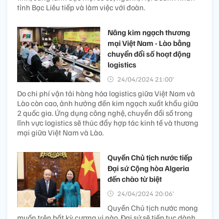
tỉnh Bạc Liêu tiếp và làm việc với đoàn.
Nâng kim ngạch thương
mại Việt Nam - Lào bằng
chuyển đổi số hoạt động
logistics
24/04/2024 21:00’
Do chi phí vận tải hàng hóa logistics giữa Việt Nam và
Lào còn cao, ảnh hưởng đến kim ngạch xuất khẩu giữa
2 quốc gia. Ứng dụng công nghệ, chuyển đổi số trong
lĩnh vực logistics sẽ thúc đẩy hợp tác kinh tế và thương
mại giữa Việt Nam và Lào.
Quyền Chủ tịch nước tiếp
Đại sứ Cộng hòa Algeria
đến chào từ biệt
24/04/2024 20:06’
Quyền Chủ tịch nước mong
muốn trên bất kỳ cương vị nào, Đại sứ sẽ tiếp tục dành