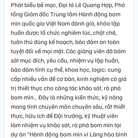
Phát biểu bế mạc, Đại tá Lê Quang Hợp, Phó
tổng Giám đốc Trung tâm Hành động bom
mìn quốc gia Việt Nam đánh giá, khóa tập
huấn được tổ chức nghiêm túc, chặt chẽ,
tuân thủ đúng kế hoạch, bảo đảm an toàn
tuyệt đối về mọi mặt. Các giảng viên đã bám
sát mục đích, yêu cầu, nhiệm vụ tập huấn,
bảo đảm tính cụ thể, khoa học, logic; cung
cấp nhiều vấn đề cơ bản, kinh nghiệm có giá
trị thiết thực cho công tác khảo sát, rà phá
bom mìn… Đây là những kiến thức, kỹ năng
mang tính chuyên môn chuyên sâu, rất thiết
thực, hữu ích để Đội trưởng, kỹ thuật viên
làm nhiệm vụ khảo sát, rà phá bom mìn tại
dự án “Hành động bom mìn vì Làng hòa bình