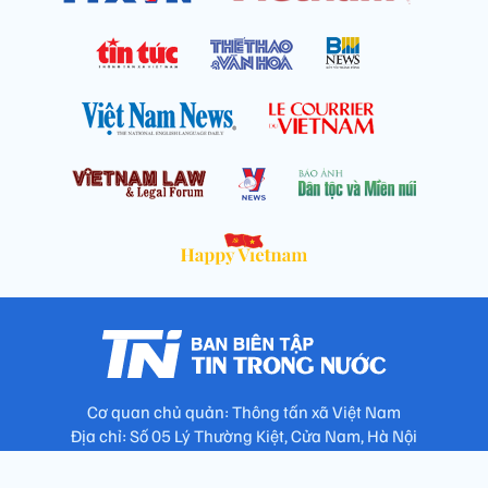
Cơ quan chủ quản: Thông tấn xã Việt Nam
Địa chỉ: Số 05 Lý Thường Kiệt, Cửa Nam, Hà Nội
Chịu trách nhiệm: Trưởng ban Trần Ngọc Tú
Phó Trưởng ban: Hoàng Như Hoa, Nguyễn Văn Nhật, Lê Thị