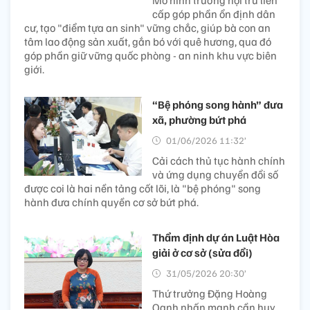
Mô hình trường nội trú liên
cấp góp phần ổn định dân
cư, tạo "điểm tựa an sinh" vững chắc, giúp bà con an
tâm lao động sản xuất, gắn bó với quê hương, qua đó
góp phần giữ vững quốc phòng - an ninh khu vực biên
giới.
“Bệ phóng song hành” đưa
xã, phường bứt phá
01/06/2026 11:32’
Cải cách thủ tục hành chính
và ứng dụng chuyển đổi số
được coi là hai nền tảng cốt lõi, là "bệ phóng" song
hành đưa chính quyền cơ sở bứt phá.
Thẩm định dự án Luật Hòa
giải ở cơ sở (sửa đổi)
31/05/2026 20:30’
Thứ trưởng Đặng Hoàng
Oanh nhấn mạnh cần huy