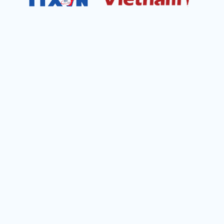
Cơ quan chủ quản: Thông tấn xã Việt Nam
Địa chỉ: Số 05 Lý Thường Kiệt, Cửa Nam, Hà Nội
Chịu trách nhiệm: Trưởng ban Trần Ngọc Tú