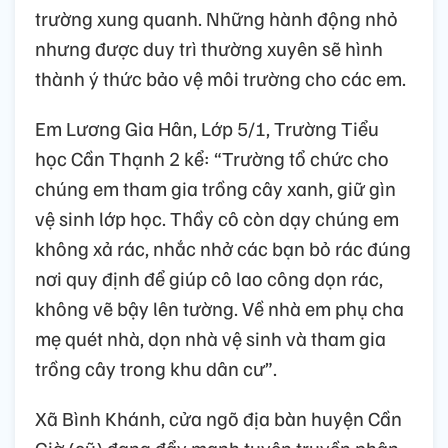
trường xung quanh. Những hành động nhỏ
nhưng được duy trì thường xuyên sẽ hình
thành ý thức bảo vệ môi trường cho các em.
Em Lương Gia Hân, Lớp 5/1, Trường Tiểu
học Cần Thạnh 2 kể: “Trường tổ chức cho
chúng em tham gia trồng cây xanh, giữ gìn
vệ sinh lớp học. Thầy cô còn dạy chúng em
không xả rác, nhắc nhở các bạn bỏ rác đúng
nơi quy định để giúp cô lao công dọn rác,
không vẽ bậy lên tường. Về nhà em phụ cha
mẹ quét nhà, dọn nhà vệ sinh và tham gia
trồng cây trong khu dân cư”.
Xã Bình Khánh, cửa ngõ địa bàn huyện Cần
Giờ (cũ) đang đẩy mạnh tuyên truyền phân