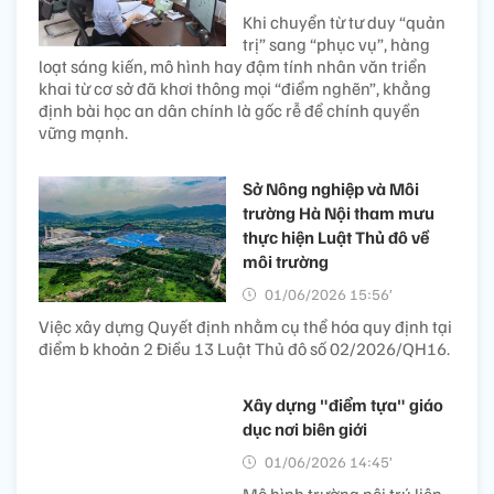
Khi chuyển từ tư duy “quản
trị” sang “phục vụ”, hàng
loạt sáng kiến, mô hình hay đậm tính nhân văn triển
khai từ cơ sở đã khơi thông mọi “điểm nghẽn”, khẳng
định bài học an dân chính là gốc rễ để chính quyền
vững mạnh.
Sở Nông nghiệp và Môi
trường Hà Nội tham mưu
thực hiện Luật Thủ đô về
môi trường
01/06/2026 15:56’
Việc xây dựng Quyết định nhằm cụ thể hóa quy định tại
điểm b khoản 2 Điều 13 Luật Thủ đô số 02/2026/QH16.
Xây dựng "điểm tựa" giáo
dục nơi biên giới
01/06/2026 14:45’