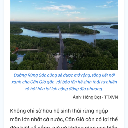
Đường Rừng Sác cũng sẽ được mở rộng, tăng kết nối
xanh cho Cần Giờ gắn với bảo tồn hệ sinh thái tự nhiên
và hài hòa lợi ích cộng đồng địa phương.
Ảnh: Hồng Đạt - TTXVN
Không chỉ sở hữu hệ sinh thái rừng ngập
mặn lớn nhất cả nước, Cần Giờ còn có lợi thế
đặc biệt về nắng, gió và không gian ven biển