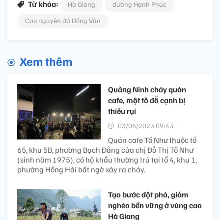
Từ khóa:
Hà Giang
đường Hạnh Phúc
Cao nguyên đá Đồng Văn
Xem thêm
Quảng Ninh cháy quán
cafe, một tô đỗ cạnh bị
thiêu rụi
03/05/2023 09:43’
Quán cafe Tố Như thuộc tổ
65, khu 5B, phường Bạch Đằng của chị Đỗ Thị Tố Như
(sinh năm 1975), có hộ khẩu thường trú tại tổ 4, khu 1,
phường Hồng Hải bất ngờ xảy ra cháy.
Tạo bước đột phá, giảm
nghèo bền vững ở vùng cao
Hà Giang