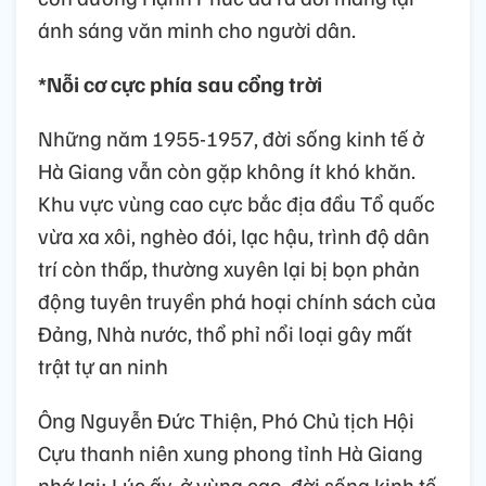
ánh sáng văn minh cho người dân.
*Nỗi cơ cực phía sau cổng trời
Những năm 1955-1957, đời sống kinh tế ở
Hà Giang vẫn còn gặp không ít khó khăn.
Khu vực vùng cao cực bắc địa đầu Tổ quốc
vừa xa xôi, nghèo đói, lạc hậu, trình độ dân
trí còn thấp, thường xuyên lại bị bọn phản
động tuyên truyền phá hoại chính sách của
Đảng, Nhà nước, thổ phỉ nổi loại gây mất
trật tự an ninh
Ông Nguyễn Đức Thiện, Phó Chủ tịch Hội
Cựu thanh niên xung phong tỉnh Hà Giang
nhớ lại: Lúc ấy, ở vùng cao, đời sống kinh tế