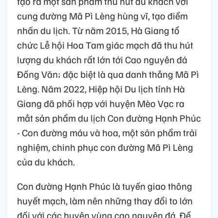
tạo ra một sản phẩm thu hút du khách với
cung đường Mã Pì Lèng hùng vĩ, tạo điểm
nhấn du lịch. Từ năm 2015, Hà Giang tổ
chức Lễ hội Hoa Tam giác mạch đã thu hút
lượng du khách rất lớn tới Cao nguyên đá
Đồng Văn; đặc biệt là qua danh thắng Mã Pì
Lèng. Năm 2022, Hiệp hội Du lịch tỉnh Hà
Giang đã phối hợp với huyện Mèo Vạc ra
mắt sản phẩm du lịch Con đường Hạnh Phúc
- Con đường máu và hoa, một sản phẩm trải
nghiệm, chinh phục con đường Mã Pì Lèng
của du khách.
Con đường Hạnh Phúc là tuyến giao thông
huyết mạch, làm nên những thay đổi to lớn
đối với các huyện vùng cao nguyên đá. Để