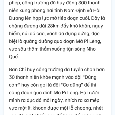
phép, công trường đã huy động 300 thanh
niên xung phong hai tỉnh Nam Định và Hải
Dương lên hợp lực mở tiếp đoạn cuối. Đây là
chặng đường dài 28km đầy khó khăn, nguy
hiểm, núi đá cao, vách đá dựng đứng, đặc
biệt là quãng đường qua đoạn Mã Pì Lèng,
vực sâu thăm thẳm xuống tận sông Nho
Quế.
Ban Chỉ huy công trường đã tuyển chọn hơn
30 thanh niên khỏe mạnh vào đội “Dũng
cảm” hay còn gọi là đội “Cơ dũng” để thi
công đoạn qua đỉnh Mã Pì Lèng. Họ trườn
mình ra đục đá mỗi ngày, nhích ra xa mép
vực một ít, khoan được một lỗ chòong, nhét