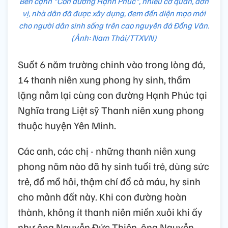
Bên cạnh "Con đường Hạnh Phúc", nhiều cơ quan, đơn
vị, nhà dân đã được xây dựng, đem đến diện mạo mới
cho người dân sinh sống trên cao nguyên đá Đồng Văn.
(Ảnh: Nam Thái/TTXVN)
Suốt 6 năm trường chinh vào trong lòng đá,
14 thanh niên xung phong hy sinh, thầm
lặng nằm lại cùng con đường Hạnh Phúc tại
Nghĩa trang Liệt sỹ Thanh niên xung phong
thuộc huyện Yên Minh.
Các anh, các chị - những thanh niên xung
phong năm nào đã hy sinh tuổi trẻ, dùng sức
trẻ, đổ mồ hôi, thậm chí đổ cả máu, hy sinh
cho mảnh đất này. Khi con đường hoàn
thành, không ít thanh niên miền xuôi khi ấy
như ông Nguyễn Đức Thiện, ông Nguyễn