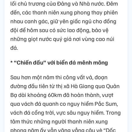
lối chủ trương của Đảng và Nhà nước. Đêm
đến, các thanh niên xung phong thay phiên
nhau canh gác, giữ yên giấc ngủ cho đồng
đội để hôm sau có sức lao động, bảo vệ
những giọt nước quý giá nơi vùng cao núi
đá.
* “Chiến đấu” với biển đá mênh mông
Sau hơn một năm thi công vất vả, đoạn
đường đầu tiên từ thị xã Hà Giang qua Quản
Bạ dài khoảng 60km đã hoàn thành, vượt
qua vách đá quanh co nguy hiểm Pắc Sum,
vách đá cổng trời, vực sâu nguy hiểm. Trong
tâm thức những người thanh niên xung
phong năm ấy vẫn văng vẳng câu vè “Dốc