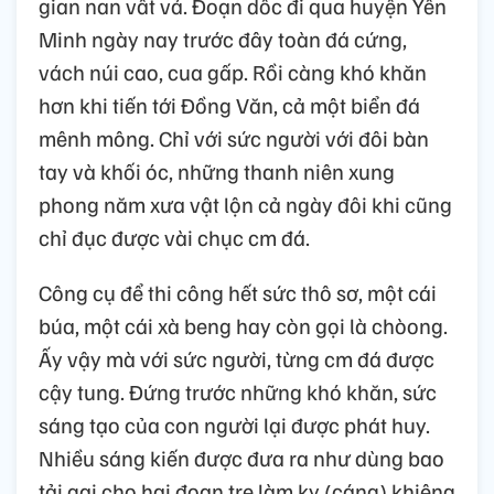
gian nan vất vả. Đoạn dốc đi qua huyện Yên
Minh ngày nay trước đây toàn đá cứng,
vách núi cao, cua gấp. Rồi càng khó khăn
hơn khi tiến tới Đồng Văn, cả một biển đá
mênh mông. Chỉ với sức người với đôi bàn
tay và khối óc, những thanh niên xung
phong năm xưa vật lộn cả ngày đôi khi cũng
chỉ đục được vài chục cm đá.
Công cụ để thi công hết sức thô sơ, một cái
búa, một cái xà beng hay còn gọi là chòong.
Ấy vậy mà với sức người, từng cm đá được
cậy tung. Đứng trước những khó khăn, sức
sáng tạo của con người lại được phát huy.
Nhiều sáng kiến được đưa ra như dùng bao
tải gai cho hai đoạn tre làm ky (cáng) khiêng