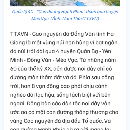
Quốc lộ 4C - "Con đường Hạnh Phúc" đoạn qua huyện
Mèo Vạc. (Ảnh: Nam Thái/TTXVN)
TTXVN - Cao nguyên đá Đồng Văn tỉnh Hà
Giang là một vùng núi non hùng vĩ bạt ngàn
đá núi trải dài qua 4 huyện Quản Bạ - Yên
Minh - Đồng Văn - Mèo Vạc. Từ những năm
60 của thế kỷ XX, đến được nơi đây chỉ có
đường mòn thấm đất và đá. Phía sau cổng
trời, hơn 8 vạn đồng bào phải chịu cảnh
nghèo đói lạc hậu, sống tách biệt với bên
ngoài. Đồng bào các dân tộc nơi đây vẫn
ước ao có một con đường thông thương cho
vùng Cao nguyên đá địa đầu Tổ quốc. Và
con đường Hạnh Phúc đã ra đời mang lại