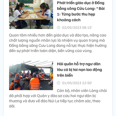
Phát triển giáo dục ở Đồng
bằng sông Cửu Long: * Bài
1: Từng bước thu hẹp
khoảng cách
02/05/2023 08:15’
Quan tâm nhiều hơn đến giáo dục và đào tạo, nâng cao
chất lượng nguồn nhân lực là nhiệm vụ quan trọng mà
Đồng bằng sông Cưu Long đang nỗ lực thực hiện hướng
đến sự phát triển toàn diện, bền vững của vùng.
Hải quân hỗ trợ ngư dân
tàu cá bị tai nạn lao động
trên biển
01/05/2023 22:50’
Cán bộ, nhân viên Làng chài
đã phối hợp với Quân y đảo sơ cứu hai ngư dân bị
thương và đưa về đảo Núi Le tiếp tục chăm sóc, theo
dõi.