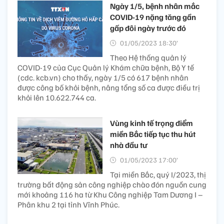
Ngày 1/5, bệnh nhân mắc
COVID-19 nặng tăng gần
gấp đôi ngày trước đó
01/05/2023 18:30’
Theo Hệ thống quản lý
COVID-19 của Cục Quản lý Khám chữa bệnh, Bộ Y tế
(cdc. kcb.vn) cho thấy, ngày 1/5 có 617 bệnh nhân
được công bố khỏi bệnh, nâng tổng số ca được điều trị
khỏi lên 10.622.744 ca.
Vùng kinh tế trọng điểm
miền Bắc tiếp tục thu hút
nhà đầu tư
01/05/2023 17:00’
Tại miền Bắc, quý I/2023, thị
trường bất động sản công nghiệp chào đón nguồn cung
mới khoảng 116 ha từ Khu Công nghiệp Tam Dương I –
Phân khu 2 tại tỉnh Vĩnh Phúc.