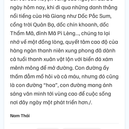
ngày hôm nay, khi đi qua những danh thắng
nổi tiếng của Hà Giang như Dốc Pắc Sum,
cổng trời Quản Bạ, dốc chín khoanh, dốc
Thẩm Mã, đỉnh Mã Pì Lèng…, chúng ta lại
nhớ về một đồng lòng, quyết tâm cao độ của
hàng ngàn thanh niên xung phong đã dành
cả tuổi thanh xuân vật lộn với biển đá xám
mênh mông để mở đường. Con đường ấy
thấm đẫm mồ hôi và cả máu, nhưng đó cũng
là con đường “hoa”, con đường mang ánh
sáng văn minh tới vùng cao để cuộc sống
nơi đây ngày một phát triển hơn./.
Nam Thái