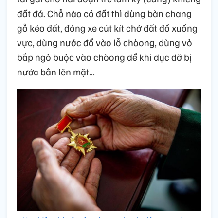
đất đá. Chỗ nào có đất thì dùng bàn chang
gỗ kéo đất, đóng xe cút kít chở đất đổ xuống
vực, dùng nước đổ vào lỗ chòong, dùng vỏ
bắp ngô buộc vào chòong để khi đục đỡ bị
nước bắn lên mặt…