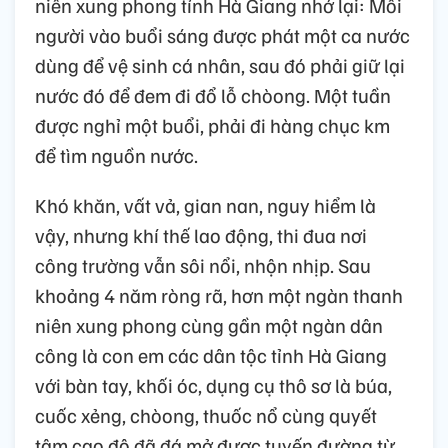
niên xung phong tỉnh Hà Giang nhớ lại: Mỗi
người vào buổi sáng được phát một ca nước
dùng để vệ sinh cá nhân, sau đó phải giữ lại
nước đó để đem đi đổ lỗ chòong. Một tuần
được nghỉ một buổi, phải đi hàng chục km
để tìm nguồn nước.
Khó khăn, vất vả, gian nan, nguy hiểm là
vậy, nhưng khí thế lao động, thi đua nơi
công trường vẫn sôi nổi, nhộn nhịp. Sau
khoảng 4 năm ròng rã, hơn một ngàn thanh
niên xung phong cùng gần một ngàn dân
công là con em các dân tộc tỉnh Hà Giang
với bàn tay, khối óc, dụng cụ thô sơ là búa,
cuốc xẻng, chòong, thuốc nổ cùng quyết
tâm cao độ đã đá mở được tuyến đường từ