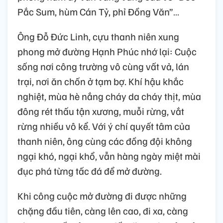
Pắc Sum, hùm Cán Tỷ, phỉ Đồng Văn”…
Ông Đỗ Đức Linh, cựu thanh niên xung
phong mở đường Hạnh Phúc nhớ lại: Cuộc
sống nơi công trường vô cùng vất vả, lán
trại, nơi ăn chốn ở tạm bợ. Khí hậu khắc
nghiệt, mùa hè nắng cháy da cháy thịt, mùa
đông rét thấu tận xương, muỗi rừng, vắt
rừng nhiều vô kể. Với ý chí quyết tâm của
thanh niên, ông cùng các đồng đội không
ngại khó, ngại khổ, vẫn hàng ngày miệt mài
đục phá từng tấc đá để mở đường.
Khi công cuộc mở đường đi được những
chặng đầu tiên, càng lên cao, đi xa, càng