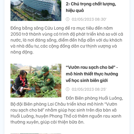
2: Chú trọng chất lượng,
hiệu quả
02/05/2023 08:30’
Đồng bằng sông Cửu Long đề ra mục tiêu đến năm
2050 trở thành vùng có trình độ phát triển khá so với cả
nước, là nơi đáng sống, điểm đến hấp dẫn với du khách
và nhà đầu tư, các cộng đồng dân cư thịnh vượng và
năng động.
“Vườn rau sạch cho bé” -
mô hình thiết thực hướng
về học sinh biên giới
02/05/2023 08:25’
Đồn Biên phòng Huổi Luông,
Bộ đội Biên phòng Lai Châu triển khai mô hình “Vườn
rau sạch cho bé” nhằm giúp học sinh trên địa bàn xã
Huổi Luông, huyện Phong Thổ có thêm nguồn rau xanh
thường xuyên, giúp cải thiện bữa ăn.