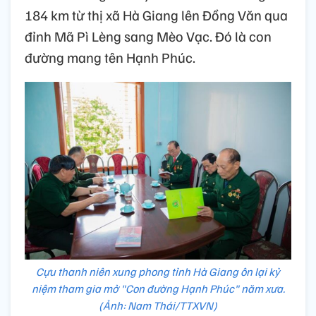
184 km từ thị xã Hà Giang lên Đồng Văn qua
đỉnh Mã Pì Lèng sang Mèo Vạc. Đó là con
đường mang tên Hạnh Phúc.
Cựu thanh niên xung phong tỉnh Hà Giang ôn lại kỷ
niệm tham gia mở "Con đường Hạnh Phúc" năm xưa.
(Ảnh: Nam Thái/TTXVN)