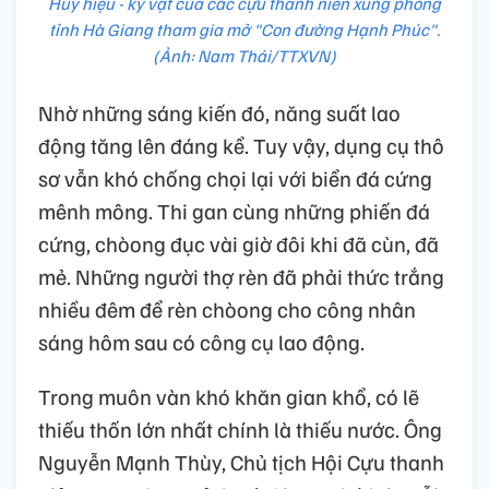
Huy hiệu - kỷ vật của các cựu thanh niên xung phong
tỉnh Hà Giang tham gia mở "Con đường Hạnh Phúc".
(Ảnh: Nam Thái/TTXVN)
Nhờ những sáng kiến đó, năng suất lao
động tăng lên đáng kể. Tuy vậy, dụng cụ thô
sơ vẫn khó chống chọi lại với biển đá cứng
mênh mông. Thi gan cùng những phiến đá
cứng, chòong đục vài giờ đôi khi đã cùn, đã
mẻ. Những người thợ rèn đã phải thức trắng
nhiều đêm để rèn chòong cho công nhân
sáng hôm sau có công cụ lao động.
Trong muôn vàn khó khăn gian khổ, có lẽ
thiếu thốn lớn nhất chính là thiếu nước. Ông
Nguyễn Mạnh Thùy, Chủ tịch Hội Cựu thanh