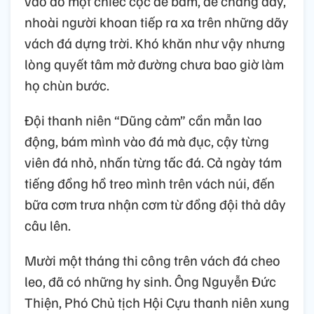
vào đó một chiếc cọc để bám, để chăng dây,
nhoài người khoan tiếp ra xa trên những dãy
vách đá dựng trời. Khó khăn như vậy nhưng
lòng quyết tâm mở đường chưa bao giờ làm
họ chùn bước.
Đội thanh niên “Dũng cảm” cần mẫn lao
động, bám mình vào đá mà đục, cậy từng
viên đá nhỏ, nhấn từng tấc đá. Cả ngày tám
tiếng đồng hồ treo mình trên vách núi, đến
bữa cơm trưa nhận cơm từ đồng đội thả dây
câu lên.
Mười một tháng thi công trên vách đá cheo
leo, đã có những hy sinh. Ông Nguyễn Đức
Thiện, Phó Chủ tịch Hội Cựu thanh niên xung