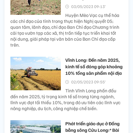
03/05/2023 09:13’
Huyện Mèo Vạc cụ thể hóa
các chỉ đạo của tỉnh trong thực hiện Nghị quyết 05;
quan tâm, lãnh đạo, chỉ đạo Ban Chỉ đạo Chương trình
cải tạo vườn tạp các xã, thị trấn tiếp tục triển khai tốt
nội dung, giải pháp tại văn bản của Ban Chỉ đạo cấp
trên.
Vĩnh Long: Đến năm 2025,
kinh tế số đóng góp khoảng
10% tổng sản phẩm nội địa
02/05/2023 09:55’
Tỉnh Vĩnh Long phấn đấu
đến năm 2025, tỷ trọng kinh tế số trong từng ngành,
lĩnh vực đạt tối thiểu 10%, trong đó ưu tiên các lĩnh vực
nông nghiệp, du lịch, công nghiệp chế biến.
Phát triển giáo dục ở Đồng
bằng sông Cửu Long:* Bài