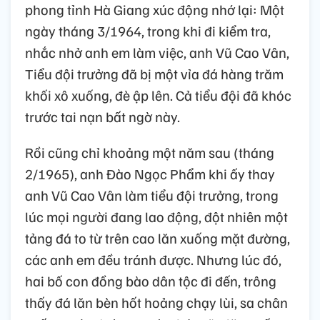
phong tỉnh Hà Giang xúc động nhớ lại: Một
ngày tháng 3/1964, trong khi đi kiểm tra,
nhắc nhở anh em làm việc, anh Vũ Cao Vân,
Tiểu đội trưởng đã bị một vỉa đá hàng trăm
khối xô xuống, đè ập lên. Cả tiểu đội đã khóc
trước tai nạn bất ngờ này.
Rồi cũng chỉ khoảng một năm sau (tháng
2/1965), anh Đào Ngọc Phẩm khi ấy thay
anh Vũ Cao Vân làm tiểu đội trưởng, trong
lúc mọi người đang lao động, đột nhiên một
tảng đá to từ trên cao lăn xuống mặt đường,
các anh em đều tránh được. Nhưng lúc đó,
hai bố con đồng bào dân tộc đi đến, trông
thấy đá lăn bèn hốt hoảng chạy lùi, sa chân