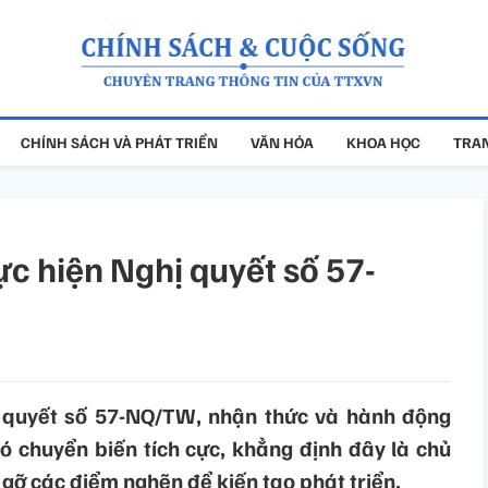
CHÍNH SÁCH VÀ PHÁT TRIỂN
VĂN HÓA
KHOA HỌC
TRAN
ực hiện Nghị quyết số 57-
 quyết số 57-NQ/TW, nhận thức và hành động
có chuyển biến tích cực, khẳng định đây là chủ
 gỡ các điểm nghẽn để kiến tạo phát triển.