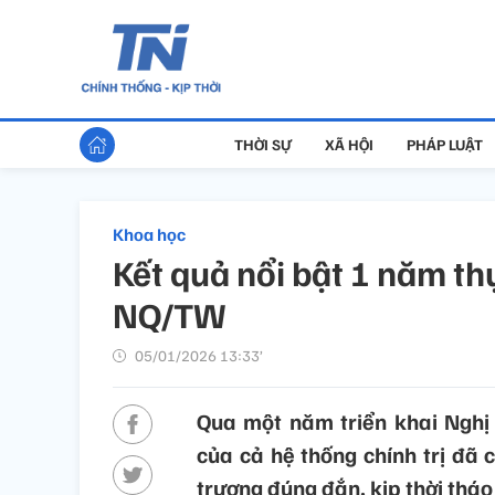
THỜI SỰ
XÃ HỘI
PHÁP LUẬT
Khoa học
Kết quả nổi bật 1 năm th
NQ/TW
05/01/2026 13:33’
Qua một năm triển khai Nghị
của cả hệ thống chính trị đã 
trương đúng đắn, kịp thời tháo