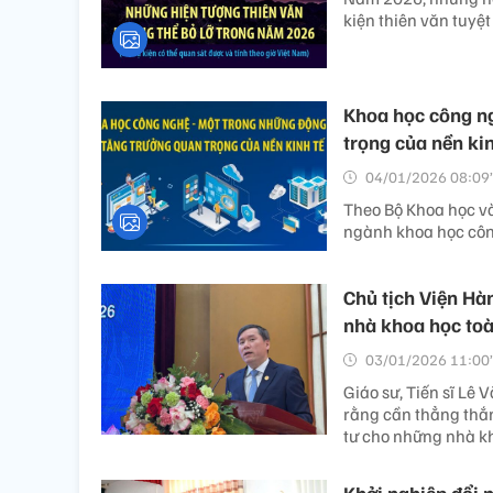
kiện thiên văn tuyệt
Khoa học công ng
trọng của nền kin
04/01/2026 08:09’
Theo Bộ Khoa học và
ngành khoa học côn
Chủ tịch Viện Hà
nhà khoa học to
03/01/2026 11:00’
Giáo sư, Tiến sĩ Lê 
rằng cần thẳng thắn
tư cho những nhà k