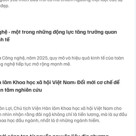
 đẹp.
hệ - một trong những động lực tăng trưởng quan
h tế
 Công nghệ, năm 2025, quy mô và hiệu quả kinh tế của toàn
g nghệ tiếp tục mở rộng mạnh mẽ.
n lâm Khoa học xã hội Việt Nam: Đổi mới cơ chế để
àn tâm nghiên cứu
Văn Lợi, Chủ tịch Viện Hàn lâm Khoa học xã hội Việt Nam cho
 nhìn nhận rằng đãi ngộ không chỉ là tiền lương, mà là sự đầu
hoa học đầu ngành, nhất là ở những ngành hiếm.