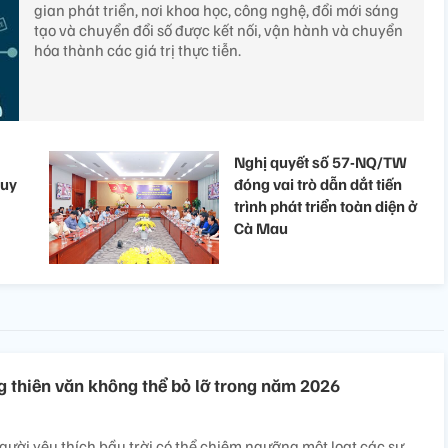
gian phát triển, nơi khoa học, công nghệ, đổi mới sáng
tạo và chuyển đổi số được kết nối, vận hành và chuyển
hóa thành các giá trị thực tiễn.
Nghị quyết số 57-NQ/TW
duy
đóng vai trò dẫn dắt tiến
trình phát triển toàn diện ở
Cà Mau
 thiên văn không thể bỏ lỡ trong năm 2026
ời yêu thích bầu trời có thể chiêm ngưỡng một loạt các sự