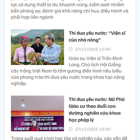
lực sử dụng thiết bị đo, khoanh vùng, kiểm soát nhiễm
bẩn phóng xạ; đánh giá khả năng chỉ huy, điều hành và
phối hợp liên ngành
Thi đua yêu nước: “Viện sĩ
của nhà nông”
27/12/2025 12:04’
Giáo sư, Viện sĩ Trần Đình
Long, Chủ tịch Hội Giống
cây trồng Việt Nam là tấm gương điển hình tiêu biểu
của phong trào thi đua yêu nước trong khoa học nông
nghiệp.
Thi đua yêu nước: Nữ Phó
Giáo sư theo đuổi con
đường nghiên cứu​ khoa
học pháp lý
27/12/2025 10:56’
Trong suốt quá trình học tập và nghiên cứu, các vấn đề