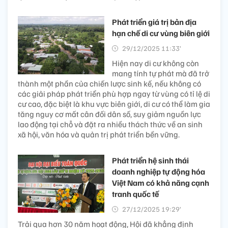
Phát triển giá trị bản địa
hạn chế di cư vùng biên giới
29/12/2025 11:33’
Hiện nay di cư không còn
mang tính tự phát mà đã trở
thành một phần của chiến lược sinh kế, nếu không có
các giải pháp phát triển phù hợp ngay từ vùng có tỉ lệ di
cư cao, đặc biệt là khu vực biên giới, di cư có thể làm gia
tăng nguy cơ mất cân đối dân số, suy giảm nguồn lực
lao động tại chỗ và đặt ra nhiều thách thức về an sinh
xã hội, văn hóa và quản trị phát triển bền vững.
Phát triển hệ sinh thái
doanh nghiệp tự động hóa
Việt Nam có khả năng cạnh
tranh quốc tế
27/12/2025 19:29’
Trải qua hơn 30 năm hoạt động, Hội đã khẳng định