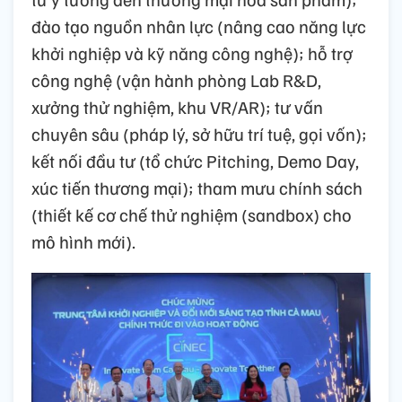
đào tạo nguồn nhân lực (nâng cao năng lực
khởi nghiệp và kỹ năng công nghệ); hỗ trợ
công nghệ (vận hành phòng Lab R&D,
xưởng thử nghiệm, khu VR/AR); tư vấn
chuyên sâu (pháp lý, sở hữu trí tuệ, gọi vốn);
kết nối đầu tư (tổ chức Pitching, Demo Day,
xúc tiến thương mại); tham mưu chính sách
(thiết kế cơ chế thử nghiệm (sandbox) cho
mô hình mới).