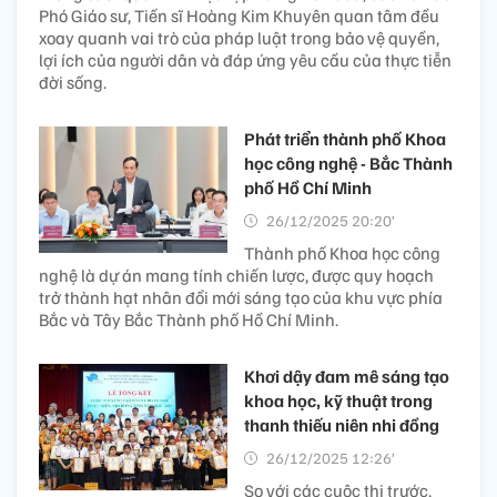
Phó Giáo sư, Tiến sĩ Hoàng Kim Khuyên quan tâm đều
xoay quanh vai trò của pháp luật trong bảo vệ quyền,
lợi ích của người dân và đáp ứng yêu cầu của thực tiễn
đời sống.
Phát triển thành phố Khoa
học công nghệ - Bắc Thành
phố Hồ Chí Minh
26/12/2025 20:20’
Thành phố Khoa học công
nghệ là dự án mang tính chiến lược, được quy hoạch
trở thành hạt nhân đổi mới sáng tạo của khu vực phía
Bắc và Tây Bắc Thành phố Hồ Chí Minh.
Khơi dậy đam mê sáng tạo
khoa học, kỹ thuật trong
thanh thiếu niên nhi đồng
26/12/2025 12:26’
So với các cuộc thi trước,