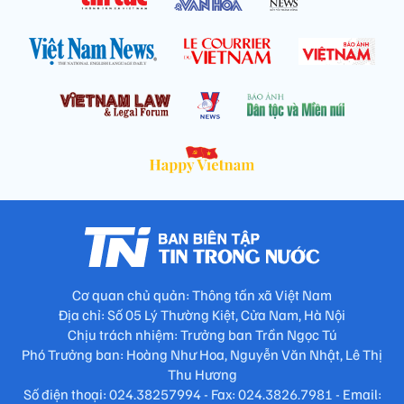
Cơ quan chủ quản: Thông tấn xã Việt Nam
Địa chỉ: Số 05 Lý Thường Kiệt, Cửa Nam, Hà Nội
Chịu trách nhiệm: Trưởng ban Trần Ngọc Tú
Phó Trưởng ban: Hoàng Như Hoa, Nguyễn Văn Nhật, Lê Thị
Thu Hương
Số điện thoại: 024.38257994 - Fax: 024.3826.7981 - Email: