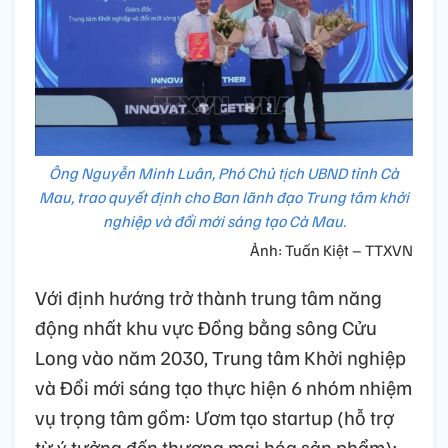
Ông Nguyễn Minh Luân, Phó Chủ tịch UBND tỉnh Cà
Mau, trao quyết định cho Ban lãnh đạo Trung tâm khởi
nghiệp và đổi mới sáng tạo Cà Mau.
Ảnh: Tuấn Kiệt – TTXVN
Với định hướng trở thành trung tâm năng
động nhất khu vực Đồng bằng sông Cửu
Long vào năm 2030, Trung tâm Khởi nghiệp
và Đổi mới sáng tạo thực hiện 6 nhóm nhiệm
vụ trọng tâm gồm: Ươm tạo startup (hỗ trợ
từ ý tưởng đến thương mại hóa sản phẩm);