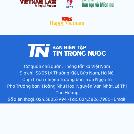
Cơ quan chủ quản: Thông tấn xã Việt Nam
Địa chỉ: Số 05 Lý Thường Kiệt, Cửa Nam, Hà Nội
Chịu trách nhiệm: Trưởng ban Trần Ngọc Tú
Phó Trưởng ban: Hoàng Như Hoa, Nguyễn Văn Nhật, Lê Thị
Thu Hương
Số điện thoại: 024.38257994 - Fax: 024.3826.7981 - Email:
tap.phongbien@gmail.com
Không sao chép nội dung khi chưa có sự đồng ý bằng văn bản
!