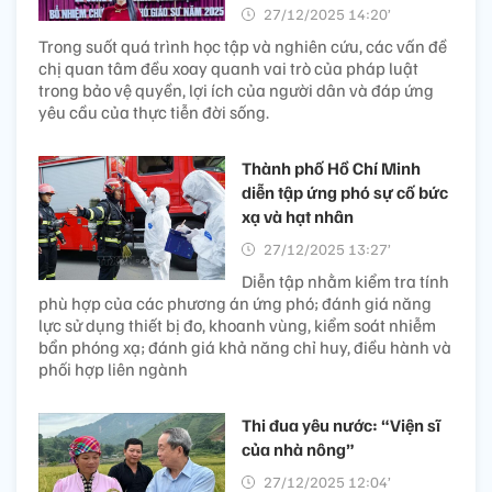
27/12/2025 14:20’
Trong suốt quá trình học tập và nghiên cứu, các vấn đề
chị quan tâm đều xoay quanh vai trò của pháp luật
trong bảo vệ quyền, lợi ích của người dân và đáp ứng
yêu cầu của thực tiễn đời sống.
Thành phố Hồ Chí Minh
diễn tập ứng phó sự cố bức
xạ và hạt nhân
27/12/2025 13:27’
Diễn tập nhằm kiểm tra tính
phù hợp của các phương án ứng phó; đánh giá năng
lực sử dụng thiết bị đo, khoanh vùng, kiểm soát nhiễm
bẩn phóng xạ; đánh giá khả năng chỉ huy, điều hành và
phối hợp liên ngành
Thi đua yêu nước: “Viện sĩ
của nhà nông”
27/12/2025 12:04’