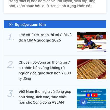
trang thiết bị bảo đảm cho huấn luyện, diễn tập, ứng
phó, khắc phục hậu quả trong tình trạng khẩn cấp.
Bạn đọc quan tâm
195 võ sĩ trẻ tranh tài tại Giải vô
địch MMA quốc gia 2026
Chuyển Bộ Công an thông tin 7
cá nhân bán vàng không rõ
nguồn gốc, giao dịch hơn 2.000
tỷ đồng
Việt Nam tham gia và đóng góp
chủ động, tích cực, thực chất
hơn cho Cộng đồng ASEAN