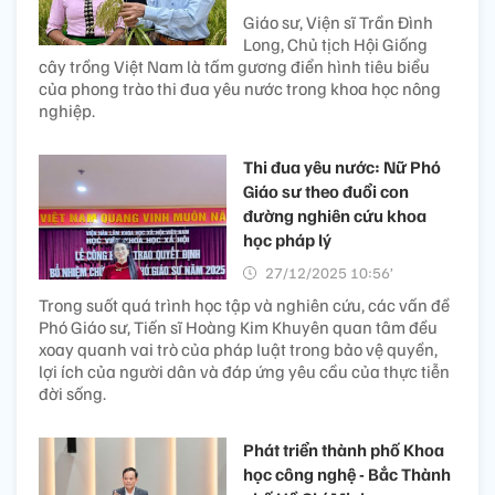
Giáo sư, Viện sĩ Trần Đình
Long, Chủ tịch Hội Giống
cây trồng Việt Nam là tấm gương điển hình tiêu biểu
của phong trào thi đua yêu nước trong khoa học nông
nghiệp.
Thi đua yêu nước: Nữ Phó
Giáo sư theo đuổi con
đường nghiên cứu​ khoa
học pháp lý
27/12/2025 10:56’
Trong suốt quá trình học tập và nghiên cứu, các vấn đề
Phó Giáo sư, Tiến sĩ Hoàng Kim Khuyên quan tâm đều
xoay quanh vai trò của pháp luật trong bảo vệ quyền,
lợi ích của người dân và đáp ứng yêu cầu của thực tiễn
đời sống.
Phát triển thành phố Khoa
học công nghệ - Bắc Thành