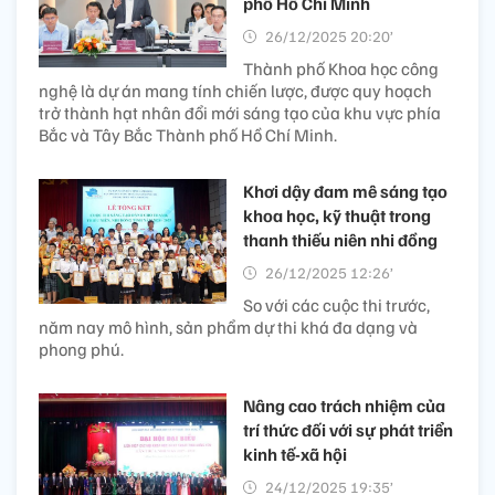
phố Hồ Chí Minh
26/12/2025 20:20’
Thành phố Khoa học công
nghệ là dự án mang tính chiến lược, được quy hoạch
trở thành hạt nhân đổi mới sáng tạo của khu vực phía
Bắc và Tây Bắc Thành phố Hồ Chí Minh.
Khơi dậy đam mê sáng tạo
khoa học, kỹ thuật trong
thanh thiếu niên nhi đồng
26/12/2025 12:26’
So với các cuộc thi trước,
năm nay mô hình, sản phẩm dự thi khá đa dạng và
phong phú.
Nâng cao trách nhiệm của
trí thức đối với sự phát triển
kinh tế-xã hội
24/12/2025 19:35’