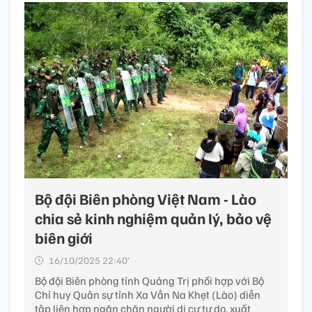
Bộ đội Biên phòng Việt Nam - Lào
chia sẻ kinh nghiệm quản lý, bảo vệ
biên giới
16/10/2025 22:40’
Bộ đội Biên phòng tỉnh Quảng Trị phối hợp với Bộ
Chỉ huy Quân sự tỉnh Xa Vẳn Na Khẹt (Lào) diễn
tập liên hợp ngăn chặn người di cư tự do, xuất