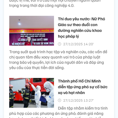
trọng trong thời đại công nghiệp 4.0.
Thi đua yêu nước: Nữ Phó
Giáo sư theo đuổi con
đường nghiên cứu khoa
học pháp lý
27/12/2025 14:20’
Trong suốt quá trình học tập và nghiên cứu, các vấn đề
chị quan tâm đều xoay quanh vai trò của pháp luật
trong bảo vệ quyền, lợi ích của người dân và đáp ứng
yêu cầu của thực tiễn đời sống.
Thành phố Hồ Chí Minh
diễn tập ứng phó sự cố bức
xạ và hạt nhân
27/12/2025 13:27’
Diễn tập nhằm kiểm tra tính
phù hợp của các phương án ứng phó; đánh giá năng