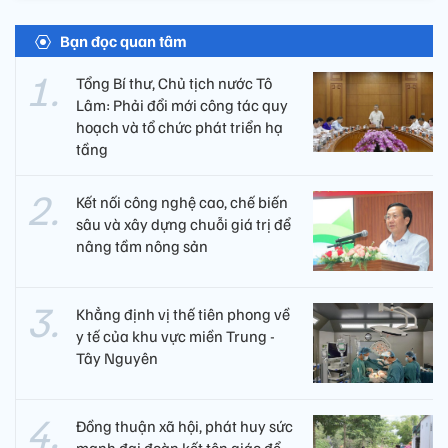
Bạn đọc quan tâm
Tổng Bí thư, Chủ tịch nước Tô
Lâm: Phải đổi mới công tác quy
hoạch và tổ chức phát triển hạ
tầng
Kết nối công nghệ cao, chế biến
sâu và xây dựng chuỗi giá trị để
nâng tầm nông sản
Khẳng định vị thế tiên phong về
y tế của khu vực miền Trung -
Tây Nguyên ​
Đồng thuận xã hội, phát huy sức
mạnh đại đoàn kết tôn giáo để