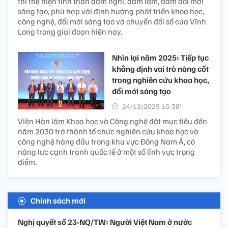
thi thể hiện tinh thần dám nghĩ, dám làm, dám đổi mới
sáng tạo, phù hợp với định hướng phát triển khoa học,
công nghệ, đổi mới sáng tạo và chuyển đổi số của Vĩnh
Long trong giai đoạn hiện nay.
Nhìn lại năm 2025: Tiếp tục
khẳng định vai trò nòng cốt
trong nghiên cứu khoa học,
đổi mới sáng tạo
24/12/2025 15:38’
Viện Hàn lâm Khoa học và Công nghệ đặt mục tiêu đến
năm 2030 trở thành tổ chức nghiên cứu khoa học và
công nghệ hàng đầu trong khu vực Đông Nam Á, có
năng lực cạnh tranh quốc tế ở một số lĩnh vực trọng
điểm.
Chính sách mới
Nghị quyết số 23-NQ/TW: Người Việt Nam ở nước