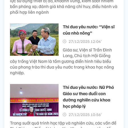
lực sử dụng thiết bị đo, khoanh vùng, kiểm soát nhiễm
bẩn phóng xạ; đánh giá khả năng chỉ huy, điều hành và
phối hợp liên ngành
Thi đua yêu nước: “Viện sĩ
của nhà nông”
27/12/2025 12:04’
Giáo sư, Viện sĩ Trần Đình
Long, Chủ tịch Hội Giống
cây trồng Việt Nam là tấm gương điển hình tiêu biểu
của phong trào thi đua yêu nước trong khoa học nông
nghiệp.
Thi đua yêu nước: Nữ Phó
Giáo sư theo đuổi con
đường nghiên cứu​ khoa
học pháp lý
27/12/2025 10:56’
Trong suốt quá trình học tập và nghiên cứu, các vấn đề