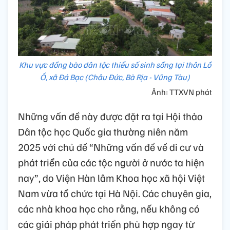
Khu vực đồng bào dân tộc thiểu số sinh sống tại thôn Lồ
Ồ, xã Đá Bạc (Châu Đức, Bà Rịa - Vũng Tàu)
Ảnh: TTXVN phát
Những vấn đề này được đặt ra tại Hội thảo
Dân tộc học Quốc gia thường niên năm
2025 với chủ đề “Những vấn đề về di cư và
phát triển của các tộc người ở nước ta hiện
nay”, do Viện Hàn lâm Khoa học xã hội Việt
Nam vừa tổ chức tại Hà Nội. Các chuyên gia,
các nhà khoa học cho rằng, nếu không có
các giải pháp phát triển phù hợp ngay từ