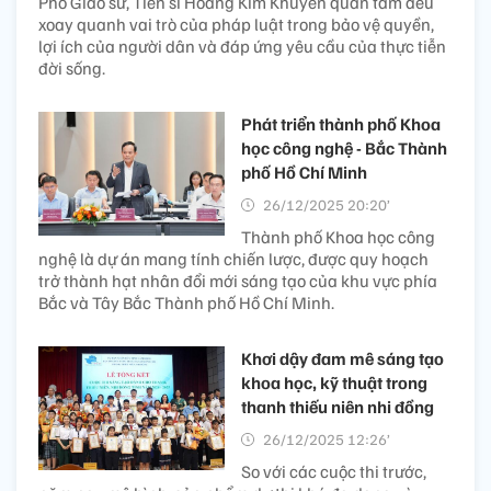
Phó Giáo sư, Tiến sĩ Hoàng Kim Khuyên quan tâm đều
xoay quanh vai trò của pháp luật trong bảo vệ quyền,
lợi ích của người dân và đáp ứng yêu cầu của thực tiễn
đời sống.
Phát triển thành phố Khoa
học công nghệ - Bắc Thành
phố Hồ Chí Minh
26/12/2025 20:20’
Thành phố Khoa học công
nghệ là dự án mang tính chiến lược, được quy hoạch
trở thành hạt nhân đổi mới sáng tạo của khu vực phía
Bắc và Tây Bắc Thành phố Hồ Chí Minh.
Khơi dậy đam mê sáng tạo
khoa học, kỹ thuật trong
thanh thiếu niên nhi đồng
26/12/2025 12:26’
So với các cuộc thi trước,