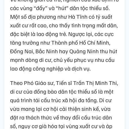
các vùng “đẩy” và “hút” dân tộc thiểu số.
Một số địa phương như Hà Tĩnh có tỷ suất
xuất cư rất cao, cho thấy tình trạng mất dân,
đặc biệt là lao động trẻ. Ngược lại, các cực
tăng trưởng như Thành phố Hồ Chí Minh,
Đồng Nai, Bắc Ninh hay Quảng Ninh thu hút
mạnh dòng di cư, chủ yếu phục vụ nhu cầu
lao động công nghiệp và dịch vụ.
Theo Phó Giáo sư, Tiến sĩ Trần Thị Minh Thi,
di cư của đồng bào dân tộc thiểu số là một
quá trình tái cấu trúc xã hội đa tầng. Di cư
vừa mang lại cơ hội cải thiện sinh kế, vừa
đặt ra thách thức về thay đổi cấu trúc dân
số, nguy cơ già hóa tại vùng xuất cư và áp