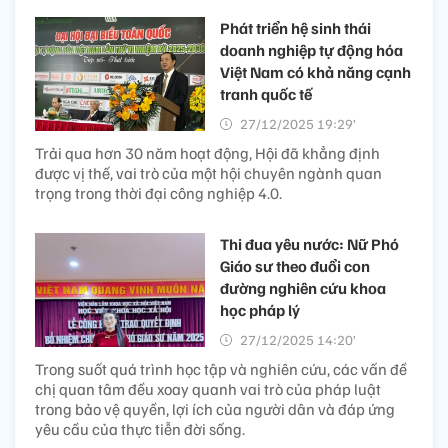
Phát triển hệ sinh thái
doanh nghiệp tự động hóa
Việt Nam có khả năng cạnh
tranh quốc tế
27/12/2025 19:29’
Trải qua hơn 30 năm hoạt động, Hội đã khẳng định
được vị thế, vai trò của một hội chuyên ngành quan
trọng trong thời đại công nghiệp 4.0.
Thi đua yêu nước: Nữ Phó
Giáo sư theo đuổi con
đường nghiên cứu khoa
học pháp lý
27/12/2025 14:20’
Trong suốt quá trình học tập và nghiên cứu, các vấn đề
chị quan tâm đều xoay quanh vai trò của pháp luật
trong bảo vệ quyền, lợi ích của người dân và đáp ứng
yêu cầu của thực tiễn đời sống.