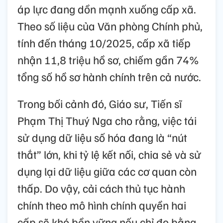
áp lực đang dồn mạnh xuống cấp xã.
Theo số liệu của Văn phòng Chính phủ,
tính đến tháng 10/2025, cấp xã tiếp
nhận 11,8 triệu hồ sơ, chiếm gần 74%
tổng số hồ sơ hành chính trên cả nước.
Trong bối cảnh đó, Giáo sư, Tiến sĩ
Phạm Thị Thuý Nga cho rằng, việc tái
sử dụng dữ liệu số hóa đang là “nút
thắt” lớn, khi tỷ lệ kết nối, chia sẻ và sử
dụng lại dữ liệu giữa các cơ quan còn
thấp. Do vậy, cải cách thủ tục hành
chính theo mô hình chính quyền hai
cấp sẽ khó bền vững nếu chỉ đo bằng