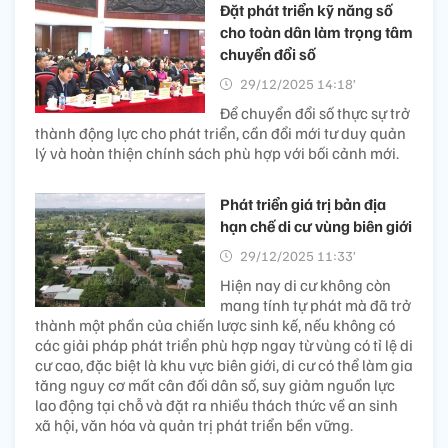
Đặt phát triển kỹ năng số
cho toàn dân làm trọng tâm
chuyển đổi số
29/12/2025 14:18’
Để chuyển đổi số thực sự trở
thành động lực cho phát triển, cần đổi mới tư duy quản
lý và hoàn thiện chính sách phù hợp với bối cảnh mới.
Phát triển giá trị bản địa
hạn chế di cư vùng biên giới
29/12/2025 11:33’
Hiện nay di cư không còn
mang tính tự phát mà đã trở
thành một phần của chiến lược sinh kế, nếu không có
các giải pháp phát triển phù hợp ngay từ vùng có tỉ lệ di
cư cao, đặc biệt là khu vực biên giới, di cư có thể làm gia
tăng nguy cơ mất cân đối dân số, suy giảm nguồn lực
lao động tại chỗ và đặt ra nhiều thách thức về an sinh
xã hội, văn hóa và quản trị phát triển bền vững.