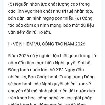
(5) Nguồn nhân lực chất lượng cao trong
các lĩnh vực then chốt như trí tuệ nhân tạo,
bán dẫn, an ninh mạng còn thiếu. (6) Công
tác bảo đảm an ninh mạng, bảo mật dữ liệu
vẫn tiềm ẩn rủi ro lớn.
II- VỀ NHIỆM VỤ, CÔNG TÁC NĂM 2026
Năm 2026 có ý nghĩa đặc biệt quan trọng, là
năm đầu tiên thực hiện Nghị quyết Đại hội
Đảng toàn quốc lần thứ XIV. Ngay đầu
nhiệm kỳ, Ban Chấp hành Trung ương Đảng
sẽ ban hành các Nghị quyết chiến lược về
chuyển đổi mô hình phát triển đất nước dựa
trên khoa học, công nghệ và các giải pháp
chiến lược huy động nguồn lực để tăng