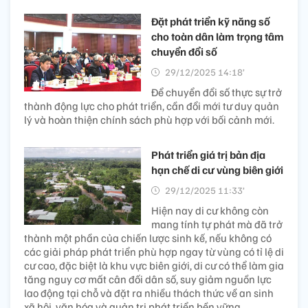
Đặt phát triển kỹ năng số
cho toàn dân làm trọng tâm
chuyển đổi số
29/12/2025 14:18’
Để chuyển đổi số thực sự trở
thành động lực cho phát triển, cần đổi mới tư duy quản
lý và hoàn thiện chính sách phù hợp với bối cảnh mới.
Phát triển giá trị bản địa
hạn chế di cư vùng biên giới
29/12/2025 11:33’
Hiện nay di cư không còn
mang tính tự phát mà đã trở
thành một phần của chiến lược sinh kế, nếu không có
các giải pháp phát triển phù hợp ngay từ vùng có tỉ lệ di
cư cao, đặc biệt là khu vực biên giới, di cư có thể làm gia
tăng nguy cơ mất cân đối dân số, suy giảm nguồn lực
lao động tại chỗ và đặt ra nhiều thách thức về an sinh
xã hội, văn hóa và quản trị phát triển bền vững.