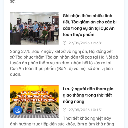
sợ.
Ghi nhận thêm nhiều tình
tiết, Tòa giảm án cho các bị
cáo trong vụ án tại Cục An
toàn thực phẩm
27/05/2026 12:38’
Sáng 27/5, sau 7 ngày xét xử và nghị án, Hội đồng xét
xử Tòa phúc thẩm Tòa án nhân dân tối cao tại Hà Nội đã
tuyên án phúc thẩm vụ án đưa, nhận hối lộ xảy ra tại
Cục An toàn thực phẩm (Bộ Y tế) và một số đơn vị liên
quan.
Lưu ý người dân tham gia
giao thông trong thời tiết
nắng nóng
27/05/2026 10:13’
Thời tiết khắc nghiệt này
ảnh hưởng trực tiếp đến sức khỏe, làm giảm khả năng