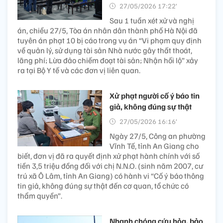
27/05/2026 17:22’
Sau 1 tuần xét xử và nghị
án, chiều 27/5, Tòa án nhân dân thành phố Hà Nội đã
tuyên án phạt 10 bị cáo trong vụ án “Vi phạm quy định
về quản lý, sử dụng tài sản Nhà nước gây thất thoát,
lãng phí; Lừa đảo chiếm đoạt tài sản; Nhận hối lộ” xảy
ra tại Bộ Y tế và các đơn vị liên quan.
Xử phạt người cố ý báo tin
giả, không đúng sự thật
27/05/2026 16:16’
Ngày 27/5, Công an phường
Vĩnh Tế, tỉnh An Giang cho
biết, đơn vị đã ra quyết định xử phạt hành chính với số
tiền 3,5 triệu đồng đối với chị N.N.O. (sinh năm 2007, cư
trú xã Ô Lâm, tỉnh An Giang) có hành vi “Cố ý báo thông
tin giả, không đúng sự thật đến cơ quan, tổ chức có
thẩm quyền”.
Nhanh chóng cứu hỏa, bảo