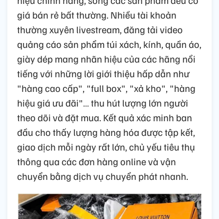
giá bán rẻ bất thường. Nhiều tài khoản
thường xuyên livestream, đăng tải video
quảng cáo sản phẩm túi xách, kính, quần áo,
giày dép mang nhãn hiệu của các hãng nổi
tiếng với những lời giới thiệu hấp dẫn như
"hàng cao cấp", "full box", "xả kho", "hàng
hiệu giá ưu đãi"… thu hút lượng lớn người
theo dõi và đặt mua. Kết quả xác minh ban
đầu cho thấy lượng hàng hóa được tập kết,
giao dịch mỗi ngày rất lớn, chủ yếu tiêu thụ
thông qua các đơn hàng online và vận
chuyển bằng dịch vụ chuyển phát nhanh.