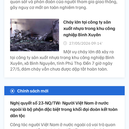
quan sát và phán đoán của người tham gia giao thông,
gây nguy cơ mất an toàn nghiêm trọng.
Cháy lớn tại công ty sản
xuất nhựa trong khu công
nghiệp Bình Xuyên
27/05/2026 09:14’
Một vụ cháy lớn đã xảy ra
tại công ty sản xuất nhựa trong khu công nghiệp Bình
Xuyên, xã Bình Nguyên, tỉnh Phú Thọ. Đến 7 giờ ngày
27/5, đám cháy vẫn chưa được dập tắt hoàn toàn.
Chính sách mới
Nghị quyết số 23-NQ/TW: Người Việt Nam ở nước
ngoài là bộ phận đặc biệt trong khối đại đoàn kết toàn
dân tộc
Công tác người Việt Nam ở nước ngoài có vai trò quan