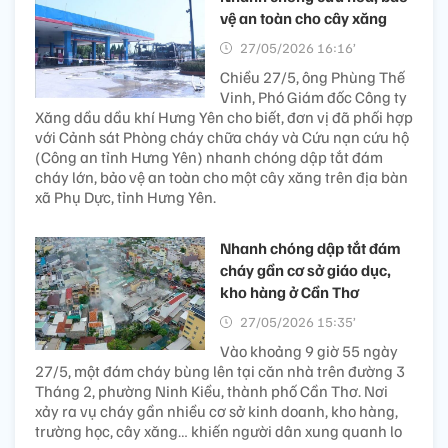
vệ an toàn cho cây xăng
27/05/2026 16:16’
Chiều 27/5, ông Phùng Thế
Vinh, Phó Giám đốc Công ty
Xăng dầu dầu khí Hưng Yên cho biết, đơn vị đã phối hợp
với Cảnh sát Phòng cháy chữa cháy và Cứu nạn cứu hộ
(Công an tỉnh Hưng Yên) nhanh chóng dập tắt đám
cháy lớn, bảo vệ an toàn cho một cây xăng trên địa bàn
xã Phụ Dực, tỉnh Hưng Yên.
Nhanh chóng dập tắt đám
cháy gần cơ sở giáo dục,
kho hàng ở Cần Thơ
27/05/2026 15:35’
Vào khoảng 9 giờ 55 ngày
27/5, một đám cháy bùng lên tại căn nhà trên đường 3
Tháng 2, phường Ninh Kiều, thành phố Cần Thơ. Nơi
xảy ra vụ cháy gần nhiều cơ sở kinh doanh, kho hàng,
trường học, cây xăng… khiến người dân xung quanh lo