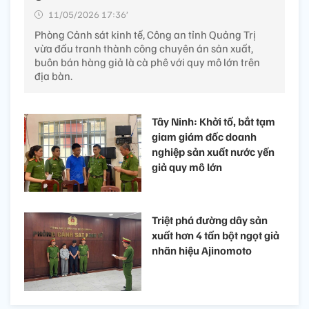
11/05/2026 17:36’
Phòng Cảnh sát kinh tế, Công an tỉnh Quảng Trị
vừa đấu tranh thành công chuyên án sản xuất,
buôn bán hàng giả là cà phê với quy mô lớn trên
địa bàn.
Tây Ninh: Khởi tố, bắt tạm
giam giám đốc doanh
nghiệp sản xuất nước yến
giả quy mô lớn
Triệt phá đường dây sản
xuất hơn 4 tấn bột ngọt giả
nhãn hiệu Ajinomoto