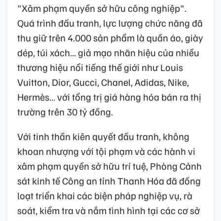
"Xâm phạm quyền sở hữu công nghiệp".
Quá trình đấu tranh, lực lượng chức năng đã
thu giữ trên 4.000 sản phẩm là quần áo, giày
dép, túi xách... giả mạo nhãn hiệu của nhiều
thương hiệu nổi tiếng thế giới như Louis
Vuitton, Dior, Gucci, Chanel, Adidas, Nike,
Hermès… với tổng trị giá hàng hóa bán ra thị
trường trên 30 tỷ đồng.
Với tinh thần kiên quyết đấu tranh, không
khoan nhượng với tội phạm và các hành vi
xâm phạm quyền sở hữu trí tuệ, Phòng Cảnh
sát kinh tế Công an tỉnh Thanh Hóa đã đồng
loạt triển khai các biện pháp nghiệp vụ, rà
soát, kiểm tra và nắm tình hình tại các cơ sở