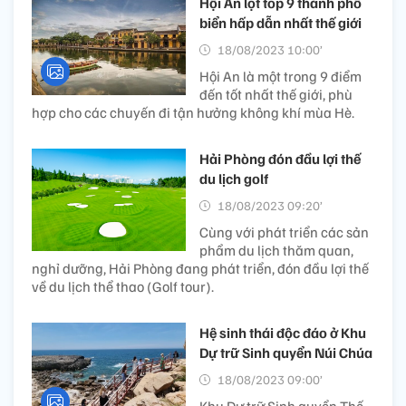
Hội An lọt top 9 thành phố
biển hấp dẫn nhất thế giới
18/08/2023 10:00’
Hội An là một trong 9 điểm
đến tốt nhất thế giới, phù
hợp cho các chuyến đi tận hưởng không khí mùa Hè.
Hải Phòng đón đầu lợi thế
du lịch golf
18/08/2023 09:20’
Cùng với phát triển các sản
phẩm du lịch thăm quan,
nghỉ dưỡng, Hải Phòng đang phát triển, đón đầu lợi thế
về du lịch thể thao (Golf tour).
Hệ sinh thái độc đáo ở Khu
Dự trữ Sinh quyển Núi Chúa
18/08/2023 09:00’
Khu Dự trữ Sinh quyển Thế