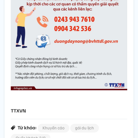
TTXVN
Từ khóa:
Khuyến cáo
gói du lịch
Quốc khánh 2/9