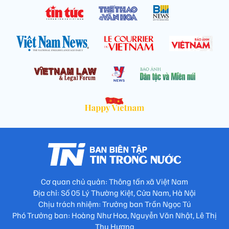
Cơ quan chủ quản: Thông tấn xã Việt Nam
Địa chỉ: Số 05 Lý Thường Kiệt, Cửa Nam, Hà Nội
Chịu trách nhiệm: Trưởng ban Trần Ngọc Tú
Phó Trưởng ban: Hoàng Như Hoa, Nguyễn Văn Nhật, Lê Thị
Thu Hương