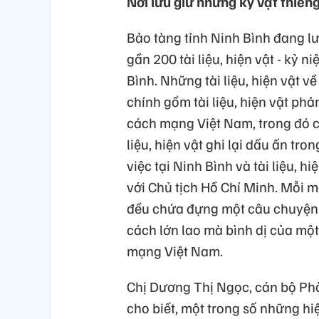
Nơi lưu giữ những kỷ vật thiêng
Bảo tàng tỉnh Ninh Bình đang lưu 
gần 200 tài liệu, hiện vật - kỷ 
Bình. Những tài liệu, hiện vật 
chính gồm tài liệu, hiện vật ph
cách mạng Việt Nam, trong đó c
liệu, hiện vật ghi lại dấu ấn tr
việc tại Ninh Bình và tài liệu, 
với Chủ tịch Hồ Chí Minh. Mỗi mộ
đều chứa đựng một câu chuyện 
cách lớn lao mà bình dị của một 
mạng Việt Nam.
Chị Dương Thị Ngọc, cán bộ Phò
cho biết, một trong số những hiệ