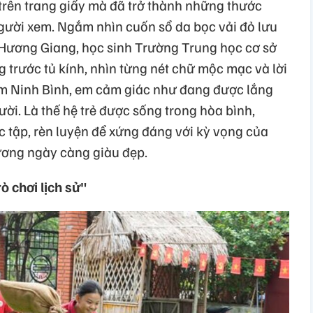
trên trang giấy mà đã trở thành những thước
gười xem. Ngắm nhìn cuốn sổ da bọc vải đỏ lưu
Hương Giang, học sinh Trường Trung học cơ sở
 trước tủ kính, nhìn từng nét chữ mộc mạc và lời
ăm Ninh Bình, em cảm giác như đang được lắng
ười. Là thế hệ trẻ được sống trong hòa bình,
c tập, rèn luyện để xứng đáng với kỳ vọng của
ương ngày càng giàu đẹp.
ò chơi lịch sử"