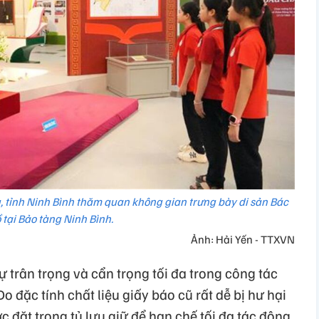
tỉnh Ninh Bình thăm quan không gian trưng bày di sản Bác
 tại Bảo tàng Ninh Bình.
Ảnh: Hải Yến - TTXVN
 trân trọng và cẩn trọng tối đa trong công tác
Do đặc tính chất liệu giấy báo cũ rất dễ bị hư hại
ợc đặt trong tủ lưu giữ để hạn chế tối đa tác động