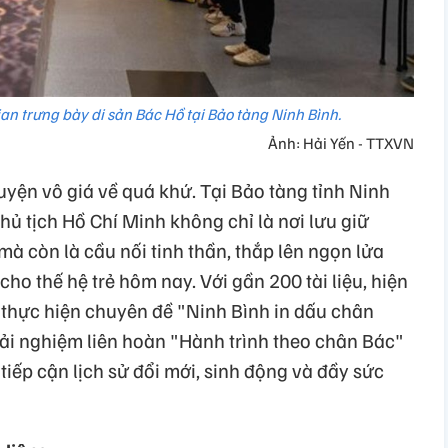
n trưng bày di sản Bác Hồ tại Bảo tàng Ninh Bình.
Ảnh: Hải Yến - TTXVN
huyện vô giá về quá khứ. Tại Bảo tàng tỉnh Ninh
hủ tịch Hồ Chí Minh không chỉ là nơi lưu giữ
à còn là cầu nối tinh thần, thắp lên ngọn lửa
ho thế hệ trẻ hôm nay. Với gần 200 tài liệu, hiện
 thực hiện chuyên đề "Ninh Bình in dấu chân
ải nghiệm liên hoàn "Hành trình theo chân Bác"
ếp cận lịch sử đổi mới, sinh động và đầy sức