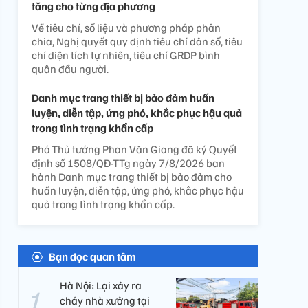
tăng cho từng địa phương
Về tiêu chí, số liệu và phương pháp phân
chia, Nghị quyết quy định tiêu chí dân số, tiêu
chí diện tích tự nhiên, tiêu chí GRDP bình
quân đầu người.
Danh mục trang thiết bị bảo đảm huấn
luyện, diễn tập, ứng phó, khắc phục hậu quả
trong tình trạng khẩn cấp
Phó Thủ tướng Phan Văn Giang đã ký Quyết
định số 1508/QĐ-TTg ngày 7/8/2026 ban
hành Danh mục trang thiết bị bảo đảm cho
huấn luyện, diễn tập, ứng phó, khắc phục hậu
quả trong tình trạng khẩn cấp.
Bạn đọc quan tâm
Hà Nội: Lại xảy ra
cháy nhà xưởng tại