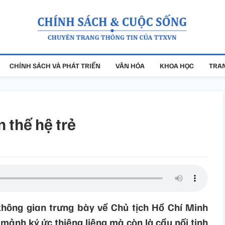
CHÍNH SÁCH VÀ PHÁT TRIỂN
VĂN HÓA
KHOA HỌC
TRAN
 thế hệ trẻ
 không gian trưng bày về Chủ tịch Hồ Chí Minh
 mảnh ký ức thiêng liêng mà còn là cầu nối tinh