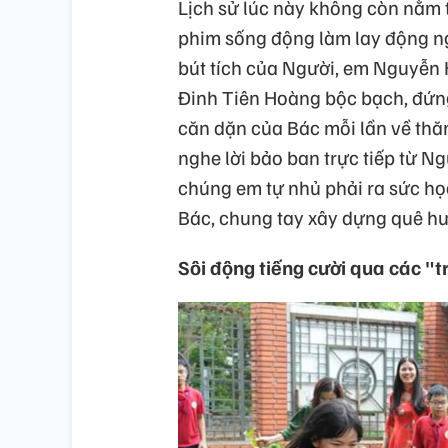
Lịch sử lúc này không còn nằm 
phim sống động làm lay động n
bút tích của Người, em Nguyễn 
Đinh Tiên Hoàng bộc bạch, đứng
căn dặn của Bác mỗi lần về th
nghe lời bảo ban trực tiếp từ Ng
chúng em tự nhủ phải ra sức họ
Bác, chung tay xây dựng quê h
Sôi động tiếng cười qua các "tr