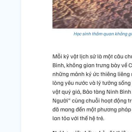
Học sinh thăm quan không gia
Mỗi kỷ vật lịch sử là một câu c
Bình, không gian trưng bày về C
những mảnh ký ức thiêng liêng m
lòng yêu nước và lý tưởng sống c
vật quý giá, Bảo tàng Ninh Bình
Người" cùng chuỗi hoạt động tr
đã mang đến một phương pháp ti
lan tỏa với thế hệ trẻ.