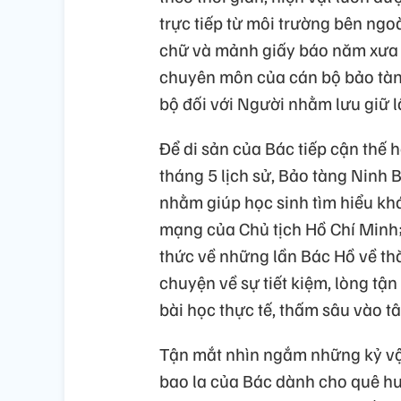
trực tiếp từ môi trường bên ngoà
chữ và mảnh giấy báo năm xưa 
chuyên môn của cán bộ bảo tàng
bộ đối với Người nhằm lưu giữ l
Để di sản của Bác tiếp cận thế h
tháng 5 lịch sử, Bảo tàng Ninh
nhằm giúp học sinh tìm hiểu khá
mạng của Chủ tịch Hồ Chí Minh;
thức về những lần Bác Hồ về th
chuyện về sự tiết kiệm, lòng tận
bài học thực tế, thấm sâu vào tâ
Tận mắt nhìn ngắm những kỷ vật
bao la của Bác dành cho quê hư