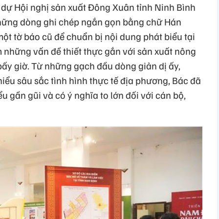
 dự Hội nghị sản xuất Đông Xuân tỉnh Ninh Bình
những dòng ghi chép ngắn gọn bằng chữ Hán
một tờ báo cũ để chuẩn bị nội dung phát biểu tại
m những vấn đề thiết thực gắn với sản xuất nông
bấy giờ. Từ những gạch đầu dòng giản dị ấy,
hiểu sâu sắc tình hình thực tế địa phương, Bác đã
ểu gần gũi và có ý nghĩa to lớn đối với cán bộ,