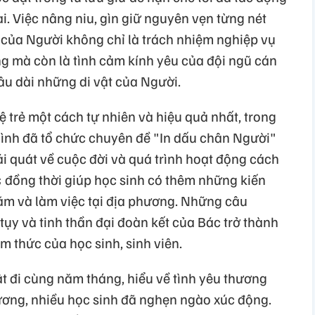
i. Việc nâng niu, gìn giữ nguyên vẹn từng nét
của Người không chỉ là trách nhiệm nghiệp vụ
 mà còn là tình cảm kính yêu của đội ngũ cán
âu dài những di vật của Người.
ệ trẻ một cách tự nhiên và hiệu quả nhất, trong
 Bình đã tổ chức chuyên đề "In dấu chân Người"
i quát về cuộc đời và quá trình hoạt động cách
 đồng thời giúp học sinh có thêm những kiến
ăm và làm việc tại địa phương. Những câu
 tụy và tinh thần đại đoàn kết của Bác trở thành
m thức của học sinh, sinh viên.
 đi cùng năm tháng, hiểu về tình yêu thương
ơng, nhiều học sinh đã nghẹn ngào xúc động.