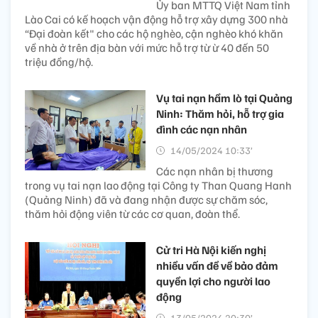
Ủy ban MTTQ Việt Nam tỉnh
Lào Cai có kế hoạch vận động hỗ trợ xây dựng 300 nhà
“Đại đoàn kết" cho các hộ nghèo, cận nghèo khó khăn
về nhà ở trên địa bàn với mức hỗ trợ từ ừ 40 đến 50
triệu đồng/hộ.
Vụ tai nạn hầm lò tại Quảng
Ninh: Thăm hỏi, hỗ trợ gia
đình các nạn nhân
14/05/2024 10:33’
Các nạn nhân bị thương
trong vụ tai nạn lao động tại Công ty Than Quang Hanh
(Quảng Ninh) đã và đang nhận được sự chăm sóc,
thăm hỏi động viên từ các cơ quan, đoàn thể.
Cử tri Hà Nội kiến nghị
nhiều vấn đề về bảo đảm
quyền lợi cho người lao
động
13/05/2024 20:30’