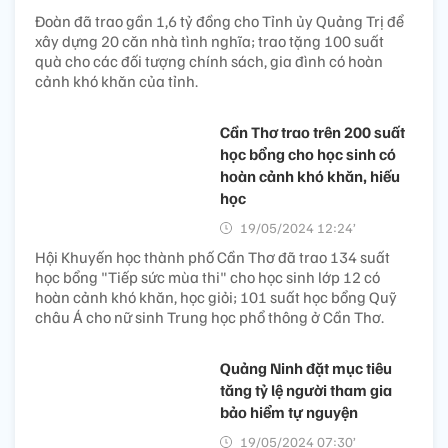
Đoàn đã trao gần 1,6 tỷ đồng cho Tỉnh ủy Quảng Trị để
xây dựng 20 căn nhà tình nghĩa; trao tặng 100 suất
quà cho các đối tượng chính sách, gia đình có hoàn
cảnh khó khăn của tỉnh.
Cần Thơ trao trên 200 suất
học bổng cho học sinh có
hoàn cảnh khó khăn, hiếu
học
19/05/2024 12:24’
Hội Khuyến học thành phố Cần Thơ đã trao 134 suất
học bổng "Tiếp sức mùa thi" cho học sinh lớp 12 có
hoàn cảnh khó khăn, học giỏi; 101 suất học bổng Quỹ
châu Á cho nữ sinh Trung học phổ thông ở Cần Thơ.
Quảng Ninh đặt mục tiêu
tăng tỷ lệ người tham gia
bảo hiểm tự nguyện
19/05/2024 07:30’