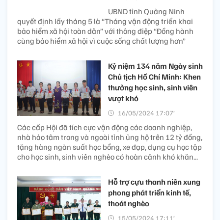
UBND tỉnh Quảng Ninh
quyết định lấy tháng 5 là “Tháng vận động triển khai
bảo hiểm xã hội toàn dân” với thông điệp “Đồng hành
cùng bảo hiểm xã hội vì cuộc sống chất lượng hơn”
Kỷ niệm 134 năm Ngày sinh
Chủ tịch Hồ Chí Minh: Khen
thưởng học sinh, sinh viên
vượt khó
16/05/2024 17:07’
Các cấp Hội đã tích cực vận động các doanh nghiệp,
nhà hảo tâm trong và ngoài tỉnh ủng hộ trên 12 tỷ đồng,
tặng hàng ngàn suất học bổng, xe đạp, dụng cụ học tập
cho học sinh, sinh viên nghèo có hoàn cảnh khó khăn...
Hỗ trợ cựu thanh niên xung
phong phát triển kinh tế,
thoát nghèo
15/05/2024 17:11’