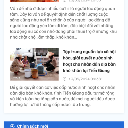
Vấn đề nhà ở được nhiều cử tri là người lao động quan
tâm. Đây là vấn đề quyết định đến chất lượng cuộc
sống cũng như nơi ăn chốn ở của người lao động để
người lao động yên tâm đi làm, đặc biệt đối với những
lao động nữ có con nhỏ đang phải thuê trọ ở những khu
nhà chật chội, ẩm thấp, khó khăn…
Tập trung nguồn lực xã hội
hóa, giải quyết nước sinh
hoạt cho nhân dân địa bàn
khó khăn tại Tiền Giang
13/05/2024 09:38’
Để giải quyết căn cơ việc cấp nước sinh hoạt cho nhân
dân địa bàn khó khăn, tỉnh Tiền Giang đầu tư mở rộng
và kiện toàn hạ tầng cấp nước, để mọi người đều được
hưởng lợi từ hệ thống cấp nước tập trung.
Chính sách mới