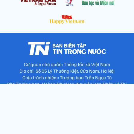
Cơ quan chủ quản: Thông tấn xã Việt Nam
Địa chỉ: Số 05 Lý Thường Kiệt, Cửa Nam, Hà Nội
Chịu trách nhiệm: Trưởng ban Trần Ngọc Tú
Phó Trưởng ban: Hoàng Như Hoa, Nguyễn Văn Nhật, Lê Thị
Thu Hương
Số điện thoại: 024.38257994 - Fax: 024.3826.7981 - Email:
tap.phongbien@gmail.com
Không sao chép nội dung khi chưa có sự đồng ý bằng văn bản
!
Trang chủ
Giới thiệu