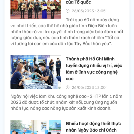
của Tổ quốc
26/05/2023 13:05’
Trải qua 60 năm xây dựng
và phát triển, các thế hệ nhà giáo tỉnh Điện Biên luôn
nhận thức rõ vai trò quyết định trong việc bảo đảm chất
lượng giáo dục, nêu cao tinh thần trách nhiệm “Tất cả
vì tương lai con em các dân tộc Tây Bắc thân yêu”.
Thành phố Hồ Chí Minh
tuyển dụng nhiều vị trí, việc
làm ở lĩnh vực công nghệ
cao
26/05/2023 13:00’
Ngày hội việc làm Khu công nghệ cao - SHTP lần 1 năm
2023 đã được tổ chức nhằm kết nối, cung ứng nguồn
nhân lực, nâng cao năng lực sản xuất kinh doanh.
Nhiều hoạt động thiết thực
nhân Ngày Báo chí Cách