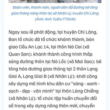
Đoàn viên, thanh niên, người dân đổ đường bê tông
giao thông nông thôn tại xã Nhân Lý, huyện Chi Lăng.
(Ảnh: Anh Tuấn/TTXVN)
Ngay sau lễ phát động, tại huyện Chi Lăng,
Ban tổ chức đã tổ chức khánh thành, bàn
giao Cầu An Lạc 14, tại thôn Nà Cai (xã
Quan Sơn); khánh thành công trình thắp
sáng đường thôn tại Nà Lốc (xã Mai Sao); bê
tông hóa đường giao thông tại 2 thôn Lạng
Giai A, Lạng Giai B (xã Nhân Lý); khởi công
xây dựng mô hình khu dân cư “sáng - xanh -
sạch - đẹp - văn minh” tại thôn Làng Chiễng
(xã Nhân Lý); tổ chức tập huấn chuyển đổi
số trong xây dựng nông thôn mới, chuyển