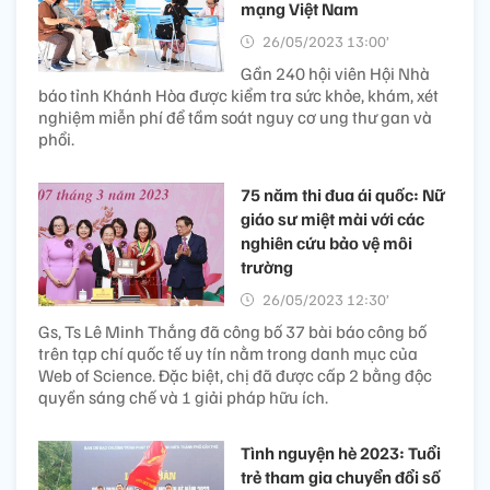
mạng Việt Nam
26/05/2023 13:00’
Gần 240 hội viên Hội Nhà
báo tỉnh Khánh Hòa được kiểm tra sức khỏe, khám, xét
nghiệm miễn phí để tầm soát nguy cơ ung thư gan và
phổi.
75 năm thi đua ái quốc: Nữ
giáo sư miệt mài với các
nghiên cứu bảo vệ môi
trường
26/05/2023 12:30’
Gs, Ts Lê Minh Thắng đã công bố 37 bài báo công bố
trên tạp chí quốc tế uy tín nằm trong danh mục của
Web of Science. Đặc biệt, chị đã được cấp 2 bằng độc
quyền sáng chế và 1 giải pháp hữu ích.
Tình nguyện hè 2023: Tuổi
trẻ tham gia chuyển đổi số