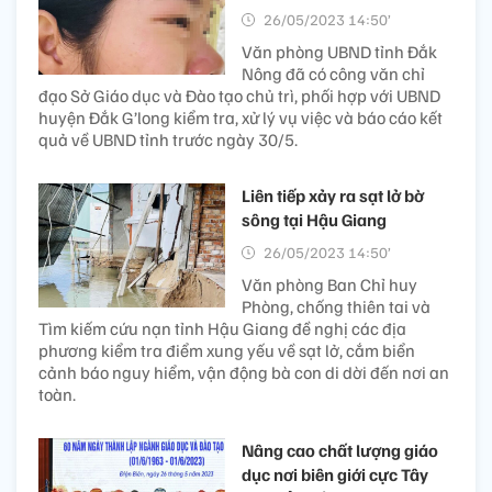
26/05/2023 14:50’
Văn phòng UBND tỉnh Đắk
Nông đã có công văn chỉ
đạo Sở Giáo dục và Đào tạo chủ trì, phối hợp với UBND
huyện Đắk G’long kiểm tra, xử lý vụ việc và báo cáo kết
quả về UBND tỉnh trước ngày 30/5.
Liên tiếp xảy ra sạt lở bờ
sông tại Hậu Giang
26/05/2023 14:50’
Văn phòng Ban Chỉ huy
Phòng, chống thiên tai và
Tìm kiếm cứu nạn tỉnh Hậu Giang đề nghị các địa
phương kiểm tra điểm xung yếu về sạt lở, cắm biển
cảnh báo nguy hiểm, vận động bà con di dời đến nơi an
toàn.
Nâng cao chất lượng giáo
dục nơi biên giới cực Tây