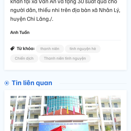
khăn tại xã Vân An và tặng 30 suất quà cho
người dân, thiếu nhi trên địa bàn xã Nhân Lý,
huyện Chi Lăng./.
Anh Tuấn
Từ khóa:
thanh niên
tình nguyện hè
Chiến dịch
Thanh niên tình nguyện
Tin liên quan