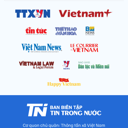
Cơ quan chủ quản: Thông tấn xã Việt Nam