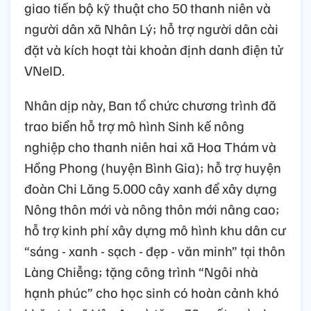
giao tiến bộ kỹ thuật cho 50 thanh niên và
người dân xã Nhân Lý; hỗ trợ người dân cài
đặt và kích hoạt tài khoản định danh điện tử
VNeID.
Nhân dịp này, Ban tổ chức chương trình đã
trao biển hỗ trợ mô hình Sinh kế nông
nghiệp cho thanh niên hai xã Hoa Thám và
Hồng Phong (huyện Bình Gia); hỗ trợ huyện
đoàn Chi Lăng 5.000 cây xanh để xây dựng
Nông thôn mới và nông thôn mới nâng cao;
hỗ trợ kinh phí xây dựng mô hình khu dân cư
“sáng - xanh - sạch - đẹp - văn minh” tại thôn
Làng Chiễng; tặng công trình “Ngôi nhà
hạnh phúc” cho học sinh có hoàn cảnh khó