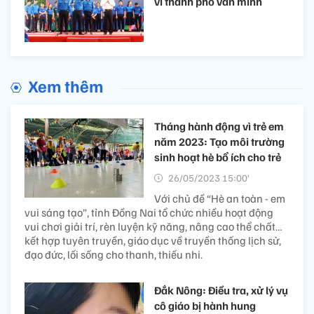
vì thành phố văn minh
Xem thêm
Tháng hành động vì trẻ em
năm 2023: Tạo môi trường
sinh hoạt hè bổ ích cho trẻ
26/05/2023 15:00’
Với chủ đề “Hè an toàn - em
vui sáng tạo”, tỉnh Đồng Nai tổ chức nhiều hoạt động
vui chơi giải trí, rèn luyện kỹ năng, nâng cao thể chất…
kết hợp tuyên truyền, giáo dục về truyền thống lịch sử,
đạo đức, lối sống cho thanh, thiếu nhi.
Đắk Nông: Điều tra, xử lý vụ
cô giáo bị hành hung