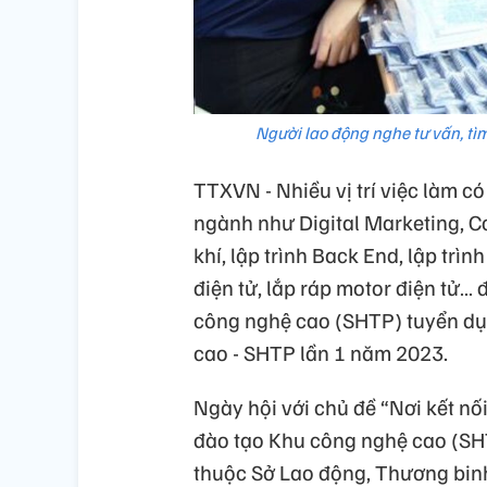
Người lao động nghe tư vấn, tì
TTXVN - Nhiều vị trí việc làm c
ngành như Digital Marketing, C
khí, lập trình Back End, lập trìn
điện tử, lắp ráp motor điện tử
công nghệ cao (SHTP) tuyển dụn
cao - SHTP lần 1 năm 2023.
Ngày hội với chủ đề “Nơi kết n
đào tạo Khu công nghệ cao (SHT
thuộc Sở Lao động, Thương binh