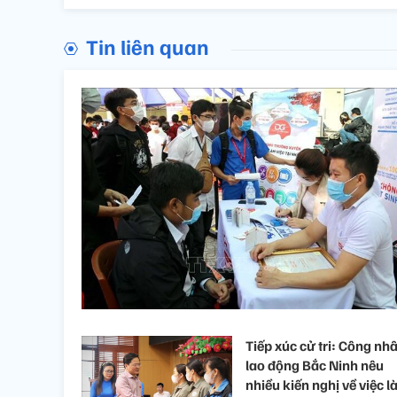
Tin liên quan
Tiếp xúc cử tri: Công nh
lao động Bắc Ninh nêu
nhiều kiến nghị về việc l