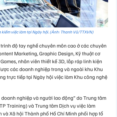
m kiếm việc làm tại Ngày hội. (Ảnh: Thanh Vũ/TTXVN)
ó trình độ tay nghề chuyên môn cao ở các chuyên
ontent Marketing, Graphic Design, Kỹ thuật cơ
h Games, nhân viên thiết kế 3D, lắp ráp linh kiện
… được các doanh nghiệp trong và ngoài khu Khu
g trực tiếp tại Ngày hội việc làm Khu công nghệ
ối doanh nghiệp và người lao động” do Trung tâm
P Training) và Trung tâm Dịch vụ việc làm
 và Xã hội Thành phố Hồ Chí Minh phối hợp tổ