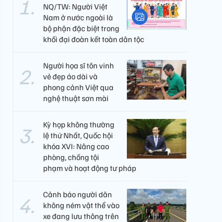
NQ/TW: Người Việt
Nam ở nước ngoài là
bộ phận đặc biệt trong
khối đại đoàn kết toàn dân tộc
Người họa sĩ tôn vinh
vẻ đẹp áo dài và
phong cảnh Việt qua
nghệ thuật sơn mài
Kỳ họp không thường
lệ thứ Nhất, Quốc hội
khóa XVI: Nâng cao
phòng, chống tội
phạm và hoạt động tư pháp
Cảnh báo người dân
không ném vật thể vào
xe đang lưu thông trên