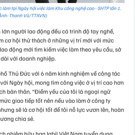
 làm tại Ngày hội việc làm Khu công nghệ cao - SHTP lần 1.
Ảnh: Thanh Vũ/TTXVN)
 lớn người lao động đều có trình độ tay nghề,
cơ hội thử thách ở những vị trí mới với mức
lao động mới tìm kiếm việc làm theo yêu cầu, sở
dài với doanh nghiệp.
hố Thủ Đức với 6 năm kinh nghiệm về công tác
với Ngày hội, mong tìm công việc ở vị trí cao hơn
ách bản thân. “Điểm yếu của tôi là ngoại ngữ
mức giao tiếp tốt nên nếu vào làm ở công ty
ưng sẽ là cơ hội tốt để tôi nỗ lực vươn lên, hoàn
Cương chia sẻ.
ch nhiệm hữu hạn Jabil Việt Nam tuyển dụng