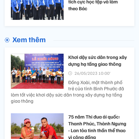
tích cực học tập và làm
theo Bác
Xem thêm
Khơi dậy sức dân trong xây
dựng hạ tầng giao thông
26/05/2023 10:00’
Đồng Xoài, một thành phố
trẻ của tỉnh Bình Phước đã
làm tốt việc khơi dậy sức dân trong xây dựng hạ tầng
giao thông
75 năm Thi đua ái quốc:
Thanh Phúc, Thành Ngưng
- Lan tỏa tinh thần thể thao
vì cộng đồng