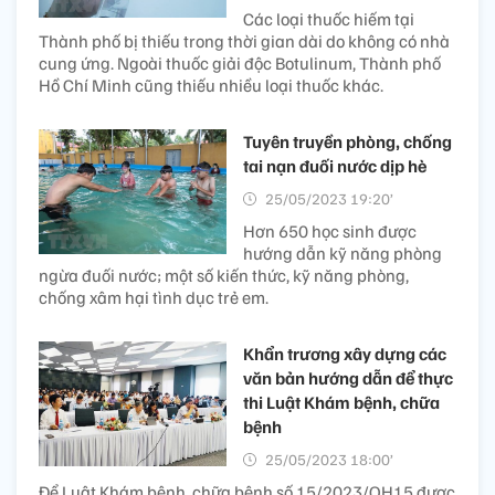
Các loại thuốc hiếm tại
Thành phố bị thiếu trong thời gian dài do không có nhà
cung ứng. Ngoài thuốc giải độc Botulinum, Thành phố
Hồ Chí Minh cũng thiếu nhiều loại thuốc khác.
Tuyên truyền phòng, chống
tai nạn đuối nước dịp hè
25/05/2023 19:20’
Hơn 650 học sinh được
hướng dẫn kỹ năng phòng
ngừa đuối nước; một số kiến thức, kỹ năng phòng,
chống xâm hại tình dục trẻ em.
Khẩn trương xây dựng các
văn bản hướng dẫn để thực
thi Luật Khám bệnh, chữa
bệnh
25/05/2023 18:00’
Để Luật Khám bệnh, chữa bệnh số 15/2023/QH15 được