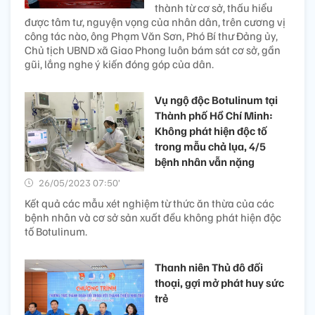
thành từ cơ sở, thấu hiểu
được tâm tư, nguyện vọng của nhân dân, trên cương vị
công tác nào, ông Phạm Văn Sơn, Phó Bí thư Đảng ủy,
Chủ tịch UBND xã Giao Phong luôn bám sát cơ sở, gần
gũi, lắng nghe ý kiến đóng góp của dân.
Vụ ngộ độc Botulinum tại
Thành phố Hồ Chí Minh:
Không phát hiện độc tố
trong mẫu chả lụa, 4/5
bệnh nhân vẫn nặng
26/05/2023 07:50’
Kết quả các mẫu xét nghiệm từ thức ăn thừa của các
bệnh nhân và cơ sở sản xuất đều không phát hiện độc
tố Botulinum.
Thanh niên Thủ đô đối
thoại, gợi mở phát huy sức
trẻ