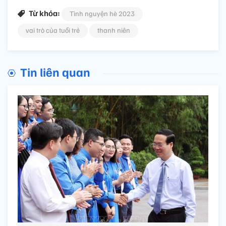
Từ khóa:
Tình nguyện hè 2023
vai trò của tuổi trẻ
thanh niên
Tin liên quan