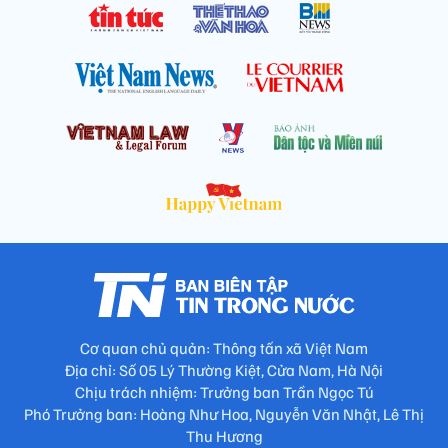
Cơ quan chủ quản: Thông tấn xã Việt Nam
Địa chỉ: Số 05 Lý Thường Kiệt, Cửa Nam, Hà Nội
Chịu trách nhiệm: Trưởng ban Trần Ngọc Tú
Phó Trưởng ban: Hoàng Như Hoa, Nguyễn Văn Nhật, Lê Thị
Thu Hương