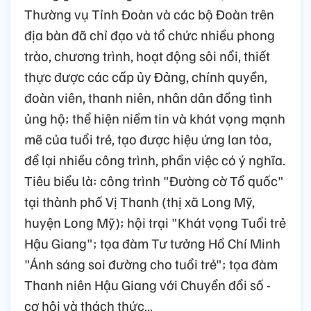
Thường vụ Tỉnh Đoàn và các bộ Đoàn trên
địa bàn đã chỉ đạo và tổ chức nhiều phong
trào, chương trình, hoạt động sôi nổi, thiết
thực được các cấp ủy Đảng, chính quyền,
đoàn viên, thanh niên, nhân dân đồng tình
ủng hộ; thể hiện niềm tin và khát vọng mạnh
mẽ của tuổi trẻ, tạo được hiệu ứng lan tỏa,
để lại nhiều công trình, phần việc có ý nghĩa.
Tiêu biểu là: công trình "Đường cờ Tổ quốc"
tại thành phố Vị Thanh (thị xã Long Mỹ,
huyện Long Mỹ); hội trại "Khát vọng Tuổi trẻ
Hậu Giang"; tọa đàm Tư tưởng Hồ Chí Minh
"Ánh sáng soi đường cho tuổi trẻ"; tọa đàm
Thanh niên Hậu Giang với Chuyển đổi số -
cơ hội và thách thức…