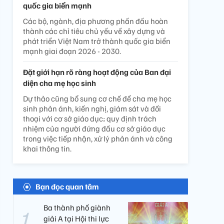
quốc gia biển mạnh
Các bộ, ngành, địa phương phấn đấu hoàn
thành các chỉ tiêu chủ yếu về xây dựng và
phát triển Việt Nam trở thành quốc gia biển
mạnh giai đoạn 2026 - 2030.
Đặt giới hạn rõ ràng hoạt động của Ban đại
diện cha mẹ học sinh
Dự thảo cũng bổ sung cơ chế để cha mẹ học
sinh phản ánh, kiến nghị, giám sát và đối
thoại với cơ sở giáo dục; quy định trách
nhiệm của người đứng đầu cơ sở giáo dục
trong việc tiếp nhận, xử lý phản ánh và công
khai thông tin.
Bạn đọc quan tâm
Ba thành phố giành
giải A tại Hội thi lực