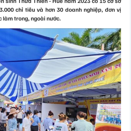
ển sinh Thừa Thiên - Huế năm 2023 có 15 cơ sở
3.000 chỉ tiêu và hơn 30 doanh nghiệp, đơn vị
ệc làm trong, ngoài nước.