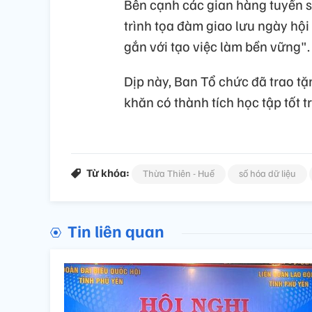
Bên cạnh các gian hàng tuyển s
trình tọa đàm giao lưu ngày hội
gắn với tạo việc làm bền vững".
Dịp này, Ban Tổ chức đã trao tặ
khăn có thành tích học tập tốt tr
Từ khóa:
Thừa Thiên - Huế
số hóa dữ liệu
Tin liên quan