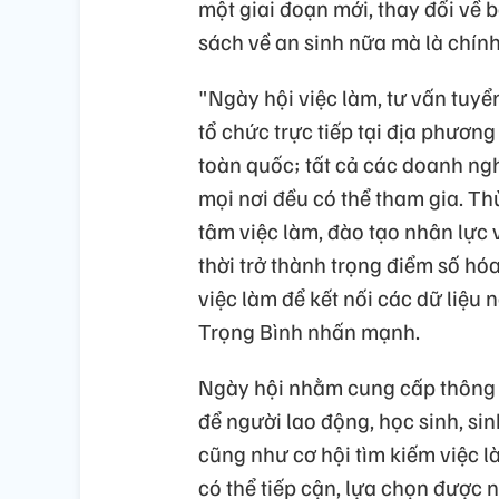
một giai đoạn mới, thay đổi về 
sách về an sinh nữa mà là chính 
"Ngày hội việc làm, tư vấn tuy
tổ chức trực tiếp tại địa phương
toàn quốc; tất cả các doanh ng
mọi nơi đều có thể tham gia. Th
tâm việc làm, đào tạo nhân lực v
thời trở thành trọng điểm số hó
việc làm để kết nối các dữ liệu
Trọng Bình nhấn mạnh.
Ngày hội nhằm cung cấp thông t
để người lao động, học sinh, si
cũng như cơ hội tìm kiếm việc 
có thể tiếp cận, lựa chọn được 