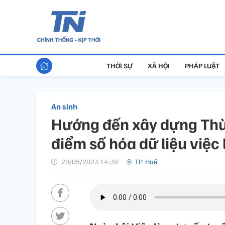
THỜI SỰ
XÃ HỘI
PHÁP LUẬT
An sinh
Hướng đến xây dựng Thừa
điểm số hóa dữ liệu việc
20/05/2023 14:35’
TP. Huế