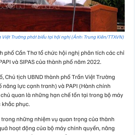
Việt Trường phát biểu tại hội nghị (Ảnh: Trung Kiên/TTXVN)
phố Cần Thơ tổ chức hội nghị phân tích các chỉ
 PAPI và SIPAS của thành phố năm 2022.
ố, Chủ tịch UBND thành phố Trần Việt Trường
số năng lực cạnh tranh) và PAPI (Hành chính
 chủ quan là những hạn chế tồn tại trong bộ máy
 khắc phục.
t trong những nhiệm vụ quan trọng của thành
 quả hoạt động của bộ máy chính quyền, nâng