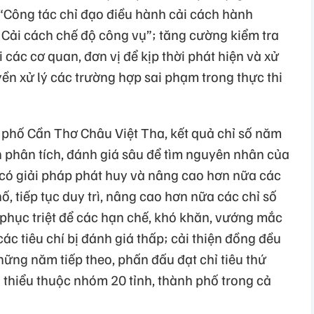
“Công tác chỉ đạo điều hành cải cách hành
 Cải cách chế độ công vụ”; tăng cường kiểm tra
 các cơ quan, đơn vị để kịp thời phát hiện và xử
ền xử lý các trường hợp sai phạm trong thực thi
phố Cần Thơ Châu Việt Tha, kết quả chỉ số năm
n phân tích, đánh giá sâu để tìm nguyên nhân của
ó có giải pháp phát huy và nâng cao hơn nữa các
, tiếp tục duy trì, nâng cao hơn nữa các chỉ số
 phục triệt để các hạn chế, khó khăn, vướng mắc
ác tiêu chí bị đánh giá thấp; cải thiện đồng đều
ững năm tiếp theo, phấn đấu đạt chỉ tiêu thứ
 thiểu thuộc nhóm 20 tỉnh, thành phố trong cả