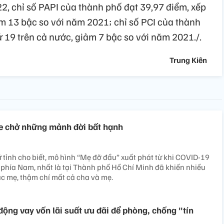
2, chỉ số PAPI của thành phố đạt 39,97 điểm, xếp
ảm 13 bậc so với năm 2021; chỉ số PCI của thành
hứ 19 trên cả nước, giảm 7 bậc so với năm 2021./.
Trung Kiên
e chở những mảnh đời bất hạnh
ữ tỉnh cho biết, mô hình “Mẹ đỡ đầu” xuất phát từ khi COVID-19
 phía Nam, nhất là tại Thành phố Hồ Chí Minh đã khiến nhiều
c mẹ, thậm chí mất cả cha và mẹ.
động vay vốn lãi suất ưu đãi để phòng, chống "tín