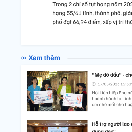
Trong 2 chỉ số tụt hạng năm 202
hạng 55/61 tỉnh, thành phố, gi
phố đạt 66,94 điểm, xếp vị trí t
Xem thêm
"Mẹ đỡ đầu" - ch
17/05/2023 15:30’
Hội Liên hiệp Phụ n
hoành hành tại tỉnh
em nhỏ mất cha hoặ
Hỗ trợ người lao 
dụng đen"