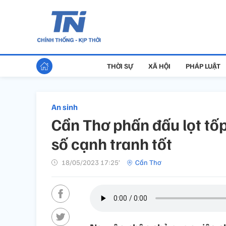
THỜI SỰ
XÃ HỘI
PHÁP LUẬT
An sinh
Cần Thơ phấn đấu lọt tốp
số cạnh tranh tốt
18/05/2023 17:25’
Cần Thơ