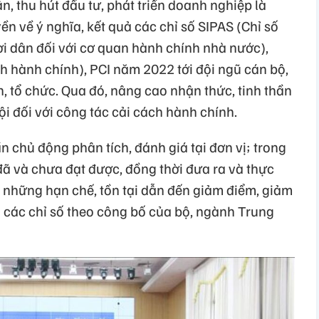
, thu hút đầu tư, phát triển doanh nghiệp là
ền về ý nghĩa, kết quả các chỉ số SIPAS (Chỉ số
ời dân đối với cơ quan hành chính nhà nước),
h hành chính), PCI năm 2022 tới đội ngũ cán bộ,
, tổ chức. Qua đó, nâng cao nhận thức, tinh thần
i đối với công tác cải cách hành chính.
 chủ động phân tích, đánh giá tại đơn vị; trong
đã và chưa đạt được, đồng thời đưa ra và thực
c những hạn chế, tồn tại dẫn đến giảm điểm, giảm
a các chỉ số theo công bố của bộ, ngành Trung