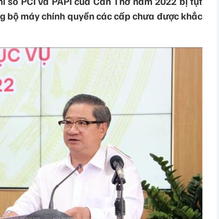
ỉ số PCI và PAPI của Cần Thơ năm 2022 bị tụt
ng bộ máy chính quyền các cấp chưa được khắc