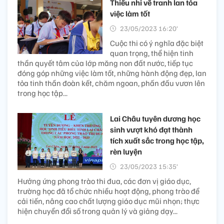
Thiếu nhi vẽ tranh lan tỏa
việc làm tốt
23/05/2023 16:20’
Cuộc thi có ý nghĩa đặc biệt
quan trọng, thể hiện tinh
thần quyết tâm của lớp măng non đất nước, tiếp tục
đóng góp những việc làm tốt, những hành động đẹp, lan
tỏa tinh thần đoàn kết, chăm ngoan, phấn đấu vươn lên
trong học tập...
Lai Châu tuyên dương học
sinh vượt khó đạt thành
tích xuất sắc trong học tập,
rèn luyện
23/05/2023 15:35’
Hưởng ứng phong trào thi đua, các đơn vị giáo dục,
trường học đã tổ chức nhiều hoạt động, phong trào để
cải tiến, nâng cao chất lượng giáo dục mũi nhọn; thực
hiện chuyển đổi số trong quản lý và giảng dạy...