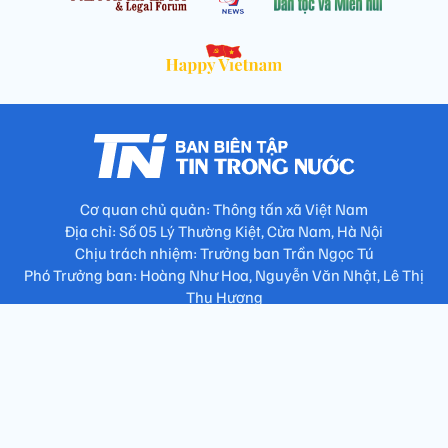
Cơ quan chủ quản: Thông tấn xã Việt Nam
Địa chỉ: Số 05 Lý Thường Kiệt, Cửa Nam, Hà Nội
Chịu trách nhiệm: Trưởng ban Trần Ngọc Tú
Phó Trưởng ban: Hoàng Như Hoa, Nguyễn Văn Nhật, Lê Thị
Thu Hương
Số điện thoại: 024.38257994 - Fax: 024.3826.7981 - Email:
tap.phongbien@gmail.com
Không sao chép nội dung khi chưa có sự đồng ý bằng văn bản
!
Trang chủ
Giới thiệu