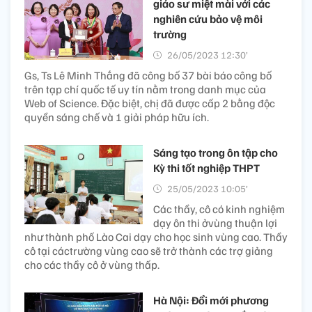
giáo sư miệt mài với các
nghiên cứu bảo vệ môi
trường
26/05/2023 12:30’
Gs, Ts Lê Minh Thắng đã công bố 37 bài báo công bố
trên tạp chí quốc tế uy tín nằm trong danh mục của
Web of Science. Đặc biệt, chị đã được cấp 2 bằng độc
quyền sáng chế và 1 giải pháp hữu ích.
Sáng tạo trong ôn tập cho
Kỳ thi tốt nghiệp THPT
25/05/2023 10:05’
Các thầy, cô có kinh nghiệm
dạy ôn thi ởvùng thuận lợi
như thành phố Lào Cai dạy cho học sinh vùng cao. Thầy
cô tại cáctrường vùng cao sẽ trở thành các trợ giảng
cho các thầy cô ở vùng thấp.
Hà Nội: Đổi mới phương