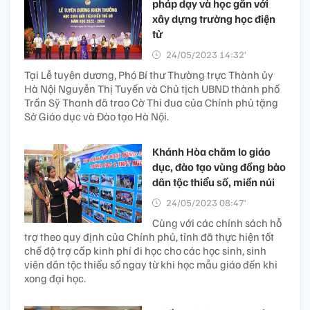
pháp dạy và học gắn với
xây dựng trường học điện
tử
24/05/2023 14:32’
Tại Lễ tuyên dương, Phó Bí thư Thường trực Thành ủy
Hà Nội Nguyễn Thị Tuyến và Chủ tịch UBND thành phố
Trần Sỹ Thanh đã trao Cờ Thi đua của Chính phủ tặng
Sở Giáo dục và Đào tạo Hà Nội.
Khánh Hòa chăm lo giáo
dục, đào tạo vùng đồng bào
dân tộc thiểu số, miền núi
24/05/2023 08:47’
Cùng với các chính sách hỗ
trợ theo quy định của Chính phủ, tỉnh đã thực hiện tốt
chế độ trợ cấp kinh phí đi học cho các học sinh, sinh
viên dân tộc thiểu số ngay từ khi học mẫu giáo đến khi
xong đại học.