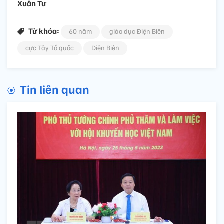
Xuân Tư
Từ khóa:
60 năm
giáo dục Điện Biên
cực Tây Tổ quốc
Điện Biên
Tin liên quan