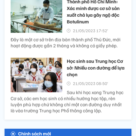
Thành phố Hồ Chí Minh:
Xác minh được cơ sở sản
xuất chả lụa gây ngộ độc
Botulinum
21/05/2023 17:52’
Đây là một cơ sở trên địa bàn thành phố Thủ Đức, mới
hoạt động được gần 2 tháng và không có giấy phép.
Học sinh sau Trung học Cơ
sở: Nhiều con đường để lựa
chọn
21/05/2023 08:50’
Sau khi học xong Trung học
Cơ sở, các em học sinh có nhiều hướng học tập, rèn
luyện phù hợp chứ không chỉ một con đường duy nhất
là vào trường Trung học Phổ thông công lập.
Chính sách mới