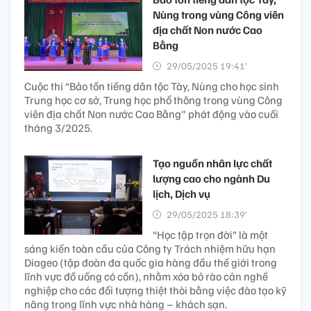
Nùng trong vùng Công viên
địa chất Non nước Cao
Bằng
29/05/2025 19:41’
Cuộc thi “Bảo tồn tiếng dân tộc Tày, Nùng cho học sinh
Trung học cơ sở, Trung học phổ thông trong vùng Công
viên địa chất Non nước Cao Bằng" phát động vào cuối
tháng 3/2025.
Tạo nguồn nhân lực chất
lượng cao cho ngành Du
lịch, Dịch vụ
29/05/2025 18:39’
“Học tập trọn đời” là một
sáng kiến toàn cầu của Công ty Trách nhiệm hữu hạn
Diageo (tập đoàn đa quốc gia hàng đầu thế giới trong
lĩnh vực đồ uống có cồn), nhằm xóa bỏ rào cản nghề
nghiệp cho các đối tượng thiệt thòi bằng việc đào tạo kỹ
năng trong lĩnh vực nhà hàng – khách sạn.