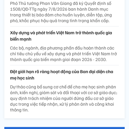
Phó Thủ tướng Phan Văn Giang đã ký Quyết định số
1508/QĐ-TTg ngày 7/8/2026 ban hành Danh mục
trang thiết bị bảo đảm cho huấn luyện, diễn tập, ứng
phó, khắc phục hậu quả trong tình trạng khẩn cấp.
Xây dựng và phát triển Việt Nam trở thành quốc gia
biển mạnh
Các bộ, ngành, địa phương phấn đấu hoàn thành các
chỉ tiêu chủ yếu về xây dựng và phát triển Việt Nam trở
thành quốc gia biển mạnh giai đoạn 2026 - 2030.
Đặt giới hạn rõ ràng hoạt động của Ban đại diện cha
mẹ học sinh
Dự thảo cũng bổ sung cơ chế để cha mẹ học sinh phản
ánh, kiến nghị, giám sát và đối thoại với cơ sở giáo dục;
quy định trách nhiệm của người đứng đầu cơ sở giáo
dục trong việc tiếp nhận, xử lý phản ánh và công khai
thông tin.