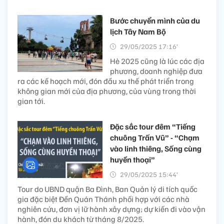
Bước chuyển mình của du
lịch Tây Nam Bộ
29/05/2025 17:16’
Hè 2025 cũng là lúc các địa
phương, doanh nghiệp đưa
ra các kế hoạch mới, đón đầu xu thế phát triển trong
không gian mới của địa phương, của vùng trong thời
gian tới.
Đặc sắc tour đêm “Tiếng
chuông Trấn Vũ” - “Chạm
vào linh thiêng, Sống cùng
huyền thoại”
29/05/2025 15:44’
Tour do UBND quận Ba Đình, Ban Quản lý di tích quốc
gia đặc biệt Đền Quán Thánh phối hợp với các nhà
nghiên cứu, đơn vị lữ hành xây dựng; dự kiến đi vào vận
hành, đón du khách từ tháng 8/2025.