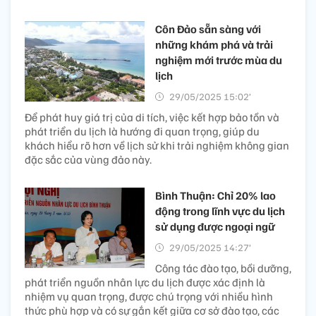
Côn Đảo sẵn sàng với
những khám phá và trải
nghiệm mới trước mùa du
lịch
29/05/2025 15:02’
Để phát huy giá trị của di tích, việc kết hợp bảo tồn và
phát triển du lịch là hướng đi quan trọng, giúp du
khách hiểu rõ hơn về lịch sử khi trải nghiệm không gian
đặc sắc của vùng đảo này.
Bình Thuận: Chỉ 20% lao
động trong lĩnh vực du lịch
sử dụng được ngoại ngữ
29/05/2025 14:27’
Công tác đào tạo, bồi dưỡng,
phát triển nguồn nhân lực du lịch được xác định là
nhiệm vụ quan trọng, được chú trọng với nhiều hình
thức phù hợp và có sự gắn kết giữa cơ sở đào tạo, các