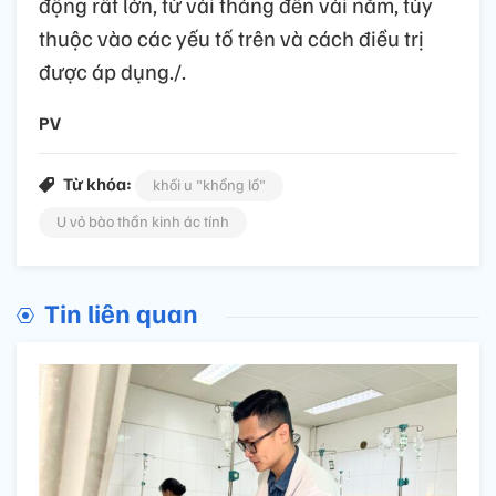
động rất lớn, từ vài tháng đến vài năm, tùy
thuộc vào các yếu tố trên và cách điều trị
được áp dụng./.
PV
Từ khóa:
khối u "khổng lồ"
U vỏ bào thần kinh ác tính
Tin liên quan