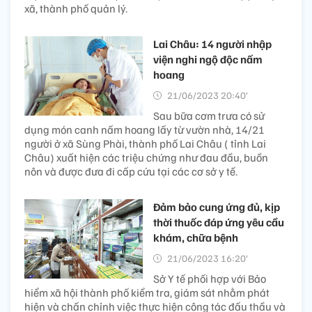
xã, thành phố quản lý.
Lai Châu: 14 người nhập
viện nghi ngộ độc nấm
hoang
21/06/2023 20:40’
Sau bữa cơm trưa có sử
dụng món canh nấm hoang lấy từ vườn nhà, 14/21
người ở xã Sùng Phài, thành phố Lai Châu ( tỉnh Lai
Châu) xuất hiện các triệu chứng như đau đầu, buồn
nôn và được đưa đi cấp cứu tại các cơ sở y tế.
Đảm bảo cung ứng đủ, kịp
thời thuốc đáp ứng yêu cầu
khám, chữa bệnh
21/06/2023 16:20’
Sở Y tế phối hợp với Bảo
hiểm xã hội thành phố kiểm tra, giám sát nhằm phát
hiện và chấn chỉnh việc thực hiện công tác đấu thầu và