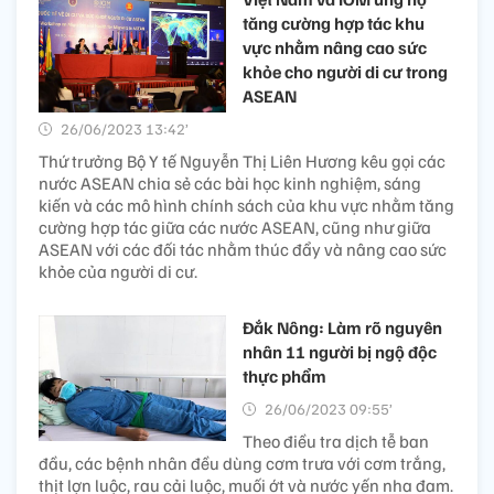
tăng cường hợp tác khu
vực nhằm nâng cao sức
khỏe cho người di cư trong
ASEAN
26/06/2023 13:42’
Thứ trưởng Bộ Y tế Nguyễn Thị Liên Hương kêu gọi các
nước ASEAN chia sẻ các bài học kinh nghiệm, sáng
kiến và các mô hình chính sách của khu vực nhằm tăng
cường hợp tác giữa các nước ASEAN, cũng như giữa
ASEAN với các đối tác nhằm thúc đẩy và nâng cao sức
khỏe của người di cư.
Đắk Nông: Làm rõ nguyên
nhân 11 người bị ngộ độc
thực phẩm
26/06/2023 09:55’
Theo điều tra dịch tễ ban
đầu, các bệnh nhân đều dùng cơm trưa với cơm trắng,
thịt lợn luộc, rau cải luộc, muối ớt và nước yến nha đam.