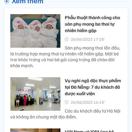
Xem thêm
Phẫu thuật thành công cho
sản phụ mang ba thai tự
nhiên hiếm gặp
26/06/2023 17:25’
Sản phụ mang thai lần đầu,
là trường hợp mang thai tự nhiên rất hiếm gặp. Một bé
trai khác trứng và hai bé gái cùng trứng đã chào đời
khỏe mạnh.
Vụ nghi ngộ độc thực phẩm
tại Đà Nẵng: 7 du khách đã
được xuất viện
26/06/2023 16:15’
Các du khách đều từ Hà Nội
và không ăn chung một địa điểm.
Việt Nam và IOM ủng hộ