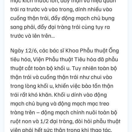
mạc kích thước lớn, đẩy thận và niệu quản
trái ra trước và vào trong, dính nhiều vào
cuống thận trái, đẩy động mạch chủ bụng
sang phải, đẩy đại tràng trái cùng tụy ra
trước và lên trên…
Ngày 12/6, các bác sĩ Khoa Phẫu thuật Ống
tiêu hóa, Viện Phẫu thuật Tiêu hóa đã phẫu
thuật cắt toàn bộ khối u. Tuy nhiên toàn bộ
thận trái và cuống thận trái như chui vào
trong lòng khối u, khiến việc bảo tồn thận
trái rất khó khăn. Khối u dính vào động
mạch chủ bụng và động mạch mạc treo
tràng trên – động mạch chính nuôi toàn bộ
ruột non và 1/2 đại tràng, đòi hỏi phẫu thuật
viên phải hết sức thận trọng khi thao tác.