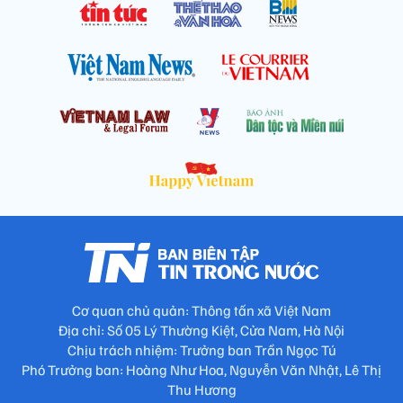
Cơ quan chủ quản: Thông tấn xã Việt Nam
Địa chỉ: Số 05 Lý Thường Kiệt, Cửa Nam, Hà Nội
Chịu trách nhiệm: Trưởng ban Trần Ngọc Tú
Phó Trưởng ban: Hoàng Như Hoa, Nguyễn Văn Nhật, Lê Thị
Thu Hương