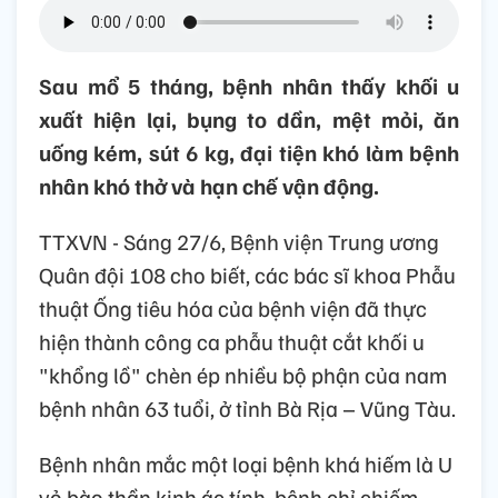
Sau mổ 5 tháng, bệnh nhân thấy khối u
xuất hiện lại, bụng to dần, mệt mỏi, ăn
uống kém, sút 6 kg, đại tiện khó làm bệnh
nhân khó thở và hạn chế vận động.
TTXVN - Sáng 27/6, Bệnh viện Trung ương
Quân đội 108 cho biết, các bác sĩ khoa Phẫu
thuật Ống tiêu hóa của bệnh viện đã thực
hiện thành công ca phẫu thuật cắt khối u
"khổng lồ" chèn ép nhiều bộ phận của nam
bệnh nhân 63 tuổi, ở tỉnh Bà Rịa – Vũng Tàu.
Bệnh nhân mắc một loại bệnh khá hiếm là U
vỏ bào thần kinh ác tính, bệnh chỉ chiếm