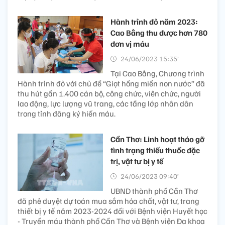
Hành trỉnh đỏ năm 2023:
Cao Bằng thu được hơn 780
đơn vị máu
24/06/2023 15:35’
Tại Cao Bằng, Chương trình
Hành trình đỏ với chủ đề “Giọt hồng miền non nước” đã
thu hút gần 1.400 cán bộ, công chức, viên chức, người
lao động, lực lượng vũ trang, các tầng lớp nhân dân
trong tỉnh đăng ký hiến máu.
Cần Thơ: Linh hoạt tháo gỡ
tình trạng thiếu thuốc đặc
trị, vật tư bị y tế
24/06/2023 09:40’
UBND thành phố Cần Thơ
đã phê duyệt dự toán mua sắm hóa chất, vật tư, trang
thiết bị y tế năm 2023-2024 đối với Bệnh viện Huyết học
- Truyền máu thành phố Cần Thơ và Bệnh viện Đa khoa