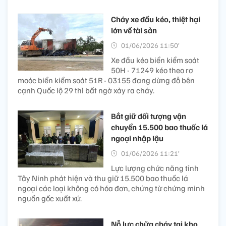
Cháy xe đầu kéo, thiệt hại
lớn về tài sản
01/06/2026 11:50’
Xe đầu kéo biển kiểm soát
50H - 71249 kéo theo rơ
moóc biển kiểm soát 51R - 03155 đang dừng đỗ bên
cạnh Quốc lộ 29 thì bất ngờ xảy ra cháy.
Bắt giữ đối tượng vận
chuyển 15.500 bao thuốc lá
ngoại nhập lậu
01/06/2026 11:21’
Lực lượng chức năng tỉnh
Tây Ninh phát hiện và thu giữ 15.500 bao thuốc lá
ngoại các loại không có hóa đơn, chứng từ chứng minh
nguồn gốc xuất xứ.
Nỗ lực chữa cháy tại kho