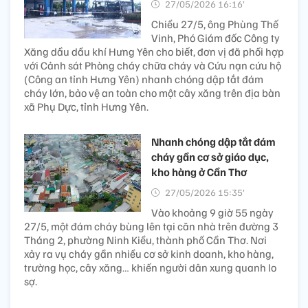
27/05/2026 16:16’
Chiều 27/5, ông Phùng Thế
Vinh, Phó Giám đốc Công ty
Xăng dầu dầu khí Hưng Yên cho biết, đơn vị đã phối hợp
với Cảnh sát Phòng cháy chữa cháy và Cứu nạn cứu hộ
(Công an tỉnh Hưng Yên) nhanh chóng dập tắt đám
cháy lớn, bảo vệ an toàn cho một cây xăng trên địa bàn
xã Phụ Dực, tỉnh Hưng Yên.
Nhanh chóng dập tắt đám
cháy gần cơ sở giáo dục,
kho hàng ở Cần Thơ
27/05/2026 15:35’
Vào khoảng 9 giờ 55 ngày
27/5, một đám cháy bùng lên tại căn nhà trên đường 3
Tháng 2, phường Ninh Kiều, thành phố Cần Thơ. Nơi
xảy ra vụ cháy gần nhiều cơ sở kinh doanh, kho hàng,
trường học, cây xăng… khiến người dân xung quanh lo
sợ.