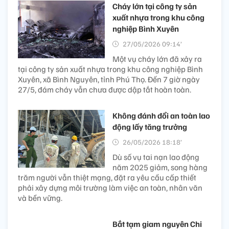
Cháy lớn tại công ty sản
xuất nhựa trong khu công
nghiệp Bình Xuyên
27/05/2026 09:14’
Một vụ cháy lớn đã xảy ra
tại công ty sản xuất nhựa trong khu công nghiệp Bình
Xuyên, xã Bình Nguyên, tỉnh Phú Thọ. Đến 7 giờ ngày
27/5, đám cháy vẫn chưa được dập tắt hoàn toàn.
Không đánh đổi an toàn lao
động lấy tăng trưởng
26/05/2026 18:18’
Dù số vụ tai nạn lao động
năm 2025 giảm, song hàng
trăm người vẫn thiệt mạng, đặt ra yêu cầu cấp thiết
phải xây dựng môi trường làm việc an toàn, nhân văn
và bền vững.
Bắt tạm giam nguyên Chi