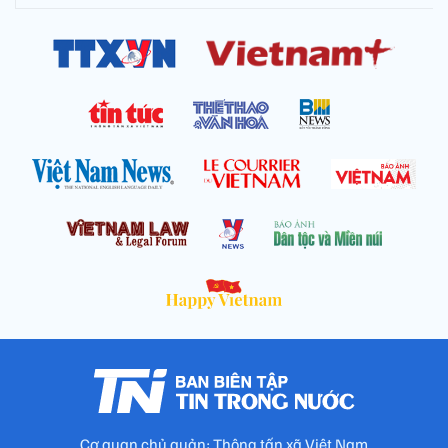
Cơ quan chủ quản: Thông tấn xã Việt Nam