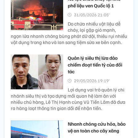
phế liệu ven Quốc lộ 1
31/05/2026 21:05’
Do chứa nhiều vật liệu dễ
cháy, lại gặp gió mạnh,
ngọn lửa nhanh chóng bùng phát dữ dội, thiêu rụi nhiều
vật dụng trong kho và lan sang tiệm sửa xe bên cạnh.
Quản lý siêu thị lừa đảo
chiếm đoạt tiền tỷ của đối
tác
29/05/2026 19:19’
Lợi dụng vai trò quản lý chi
nhánh siêu thị và tạo dựng mối quan hệ làm ăn với
nhiều chủ hàng, Lê Thị Hạnh cùng Vũ Tiến Lâm đã đưa
ra hàng loạt thông tin gian dối để nhận tiền.
Nhanh chóng cứu hỏa, bảo
vệ an toàn cho cây xăng