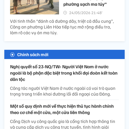
phường sạch ma túy”
24/05/2026 21:48’
Với tinh thần “đánh cả đường dây, triệt cả đầu cung”,
Công an phường Liên Hòa tiếp tục mở rộng điều tra,
làm rõ các vụ án ma túy.
Chính sách mới
Nghị quyết số 23-NQ/TW: Người Việt Nam ở nước
ngoài là bộ phận đặc biệt trong khối đại đoàn kết toàn
dân tộc
Công tác người Việt Nam ở nước ngoài có vai trò quan
trọng trong triển khai đường lối đối ngoại của Đảng.
Một số quy định mới về thực hiện thủ tục hành chính
theo cơ chế một cửa, một cửa liên thông
Cổng Dịch vụ công quốc gia là cổng tích hợp thông tin
và cung cấp dịch vụ công trực tuyến, tình hình giải