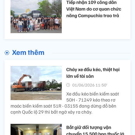
Tiếp nhận 109 công dân
Việt Nam do cơ quan chức
năng Campuchia trao trả
Xem thêm
Cháy xe đầu kéo, thiệt hại
lớn về tài sản
01/06/2026 11:50’
Xe đầu kéo biển kiểm soát
50H - 71249 kéo theo rơ
moóc biển kiểm soát 51R - 03155 đang dừng đỗ bên
cạnh Quốc lộ 29 thì bất ngờ xảy ra cháy.
Bắt giữ đối tượng vận
chuyển 15.500 bao thuốc lá