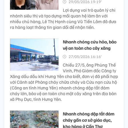
29/05/2026 19:19’
Lợi dụng vai trò quản lý chi
nhánh siêu thị và tạo dựng mối quan hệ làm ăn với
nhiều chủ hàng, Lê Thị Hạnh cùng Vũ Tiến Lâm đã đưa
ra hàng loạt thông tin gian dối để nhận tiền.
Nhanh chóng cứu hỏa, bảo
vệ an toàn cho cây xăng
27/05/2026 16:16’
Chiều 27/5, ông Phùng Thế
Vinh, Phó Giám đốc Công ty
Xăng dầu dầu khí Hưng Yên cho biết, đơn vị đã phối hợp
với Cảnh sát Phòng cháy chữa cháy và Cứu nạn cứu hộ
(Công an tỉnh Hưng Yên) nhanh chóng dập tắt đám
cháy lớn, bảo vệ an toàn cho một cây xăng trên địa bàn
xã Phụ Dực, tỉnh Hưng Yên.
Nhanh chóng dập tắt đám
cháy gần cơ sở giáo dục,
kho hàng ở Cần Thơ