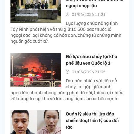
ngoại nhập lậu
01/06/2026 11:21’
Lực lượng chức năng tỉnh
Tây Ninh phát hiện và thu giữ 15.500 bao thuốc lá
ngoại các loại không có hóa đơn, chứng từ chứng minh
nguồn gốc xuất xứ.
Nỗ lực chữa cháy tại kho
phế liệu ven Quốc lộ 1
31/05/2026 21:05’
Do chứa nhiều vật liệu dễ
cháy, lại gặp gió mạnh,
ngọn lửa nhanh chóng bùng phát dữ dội, thiêu rụi nhiều
vật dụng trong kho và lan sang tiệm sửa xe bên cạnh.
Quản lý siêu thị lừa đảo
chiếm đoạt tiền tỷ của đối
tác