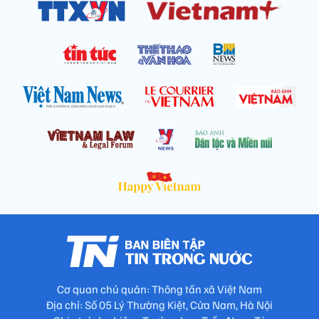
Cơ quan chủ quản: Thông tấn xã Việt Nam
Địa chỉ: Số 05 Lý Thường Kiệt, Cửa Nam, Hà Nội