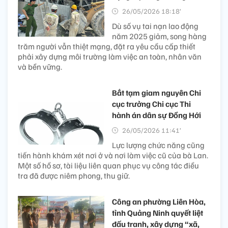
26/05/2026 18:18’
Dù số vụ tai nạn lao động
năm 2025 giảm, song hàng
trăm người vẫn thiệt mạng, đặt ra yêu cầu cấp thiết
phải xây dựng môi trường làm việc an toàn, nhân văn
và bền vững.
Bắt tạm giam nguyên Chi
cục trưởng Chi cục Thi
hành án dân sự Đồng Hới
26/05/2026 11:41’
Lực lượng chức năng cũng
tiến hành khám xét nơi ở và nơi làm việc cũ của bà Lan.
Một số hồ sơ, tài liệu liên quan phục vụ công tác điều
tra đã được niêm phong, thu giữ.
Công an phường Liên Hòa,
tỉnh Quảng Ninh quyết liệt
đấu tranh, xây dựng “xã,