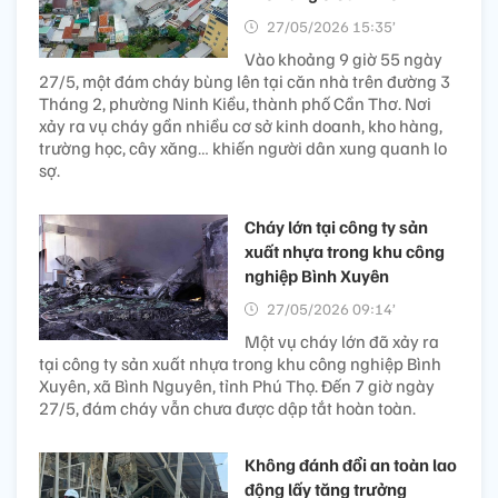
27/05/2026 15:35’
Vào khoảng 9 giờ 55 ngày
27/5, một đám cháy bùng lên tại căn nhà trên đường 3
Tháng 2, phường Ninh Kiều, thành phố Cần Thơ. Nơi
xảy ra vụ cháy gần nhiều cơ sở kinh doanh, kho hàng,
trường học, cây xăng… khiến người dân xung quanh lo
sợ.
Cháy lớn tại công ty sản
xuất nhựa trong khu công
nghiệp Bình Xuyên
27/05/2026 09:14’
Một vụ cháy lớn đã xảy ra
tại công ty sản xuất nhựa trong khu công nghiệp Bình
Xuyên, xã Bình Nguyên, tỉnh Phú Thọ. Đến 7 giờ ngày
27/5, đám cháy vẫn chưa được dập tắt hoàn toàn.
Không đánh đổi an toàn lao
động lấy tăng trưởng