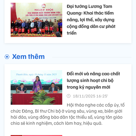
Đại tướng Lương Tam
Quang: Khai thác tiềm
năng, lợi thế, xây dựng
cộng đồng dân cư phát
triển
Xem thêm
Đổi mới và nâng cao chất
lượng sinh hoạt chi bộ
trong kỷ nguyên mới
18/11/2025 16:25’
Hội thảo nghe các cấp ủy, tổ
chức Đảng, Bí thư Chi bộ ở vùng sâu, vùng xa, biên giới
hải đảo, vùng đồng bào dân tộc thiểu số, vùng tôn giáo
chia sẻ kinh nghiệm, cách làm hay, hiệu quả.