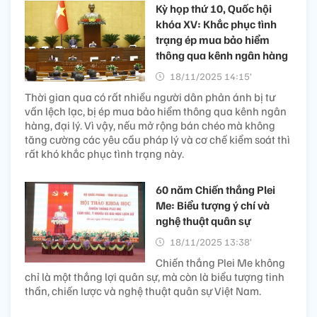
Kỳ họp thứ 10, Quốc hội
khóa XV: Khắc phục tình
trạng ép mua bảo hiểm
thông qua kênh ngân hàng
18/11/2025 14:15’
Thời gian qua có rất nhiều người dân phản ánh bị tư
vấn lệch lạc, bị ép mua bảo hiểm thông qua kênh ngân
hàng, đại lý. Vì vậy, nếu mở rộng bán chéo mà không
tăng cường các yêu cầu pháp lý và cơ chế kiểm soát thì
rất khó khắc phục tình trạng này.
60 năm Chiến thắng Plei
Me: Biểu tượng ý chí và
nghệ thuật quân sự
18/11/2025 13:38’
Chiến thắng Plei Me không
chỉ là một thắng lợi quân sự, mà còn là biểu tượng tinh
thần, chiến lược và nghệ thuật quân sự Việt Nam.