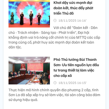
Khơi dậy sức mạnh đại
đoàn kết, thúc đẩy phát
triển Thủ đô
18/11/2025 16:16’
Với chủ đề "Đoàn kết - Dân
chủ - Trách nhiệm - Sáng tạo - Phát triển", Đại hội
khẳng định vai trò nòng cốt chính trị của MTTQ các cấp
trong củng cố, phát huy sức mạnh đại đoàn kết toàn
dân tộc.
Phó Thủ tướng Bùi Thanh
Sơn: Ưu tiên nguồn lực đầu
tư trang thiết bị làm việc
cho cấp xã
18/11/2025 16:15’
Thực hiện mô hình chính quyền địa phương 2 cấp, tỉnh
Sơn La đã sắp xếp trụ sở làm việc, tài sản công bảo đảm
sử dụng hiệu quả.