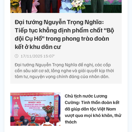
Đại tướng Nguyễn Trọng Nghĩa:
Tiếp tục khẳng định phẩm chất “Bộ
đội Cụ Hồ” trong phong trào đoàn
kết ở khu dân cư
17/11/2025 15:07’
Đại tướng Nguyễn Trọng Nghĩa đề nghị, các cấp
cần sâu sát cơ sở, lắng nghe và giải quyết kịp thời
tâm tư, nguyện vọng chính đáng của nhân dân.
Chủ tịch nước Lương
Cường: Tinh thần đoàn kết
đã giúp dân tộc Việt Nam
vượt qua mọi khó khăn, thử
thách