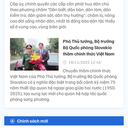
Cấp ủy, chính quyền các cấp cần phát huy dân chủ
theo phương châm “Dân biết, dân bàn, dân làm, dân
kiểm tra, dân giám sát, dân thụ hưởng”; chăm lo, nâng
cao đời sống nhân dân, nhất là đồng bào dân tộc thiểu
số ở vùng cao, vùng biên giới.
Phó Thủ tướng, Bộ trưởng
Bộ Quốc phòng Slovakia
thăm chính thức Việt Nam
18/11/2025 12:46’
Chuyến thăm chính thức
Việt Nam của Phó Thủ tướng, Bộ trưởng Bộ Quốc phòng
Slovakia có ý nghĩa đặc biệt trong bối cảnh kỷ niệm 75
năm thiết lập quan hệ ngoại giao giữa hai nước (1950-
2025), tạo xung lực mới cho quan hệ hợp tác quốc
phòng song phương.
Chính sách mới