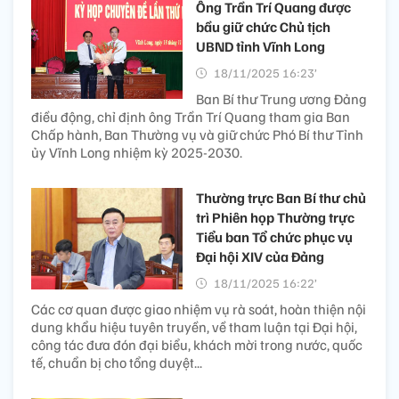
Ông Trần Trí Quang được
bầu giữ chức Chủ tịch
UBND tỉnh Vĩnh Long
18/11/2025 16:23’
Ban Bí thư Trung ương Đảng
điều động, chỉ định ông Trần Trí Quang tham gia Ban
Chấp hành, Ban Thường vụ và giữ chức Phó Bí thư Tỉnh
ủy Vĩnh Long nhiệm kỳ 2025-2030.
Thường trực Ban Bí thư chủ
trì Phiên họp Thường trực
Tiểu ban Tổ chức phục vụ
Đại hội XIV của Đảng
18/11/2025 16:22’
Các cơ quan được giao nhiệm vụ rà soát, hoàn thiện nội
dung khẩu hiệu tuyên truyền, về tham luận tại Đại hội,
công tác đưa đón đại biểu, khách mời trong nước, quốc
tế, chuẩn bị cho tổng duyệt...