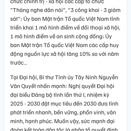
chức chính trị - xã hội các cấp tổ chức
"Tháng nghe dân nói", "3 công khai - 3 giám
sát"; Ủy ban Mặt trận Tổ quốc Việt Nam tỉnh
triển khai 1 mô hình điểm về đối thoại xã hội,
1 mô hình điểm về an sinh cộng đồng; Ủy
ban Mặt trận Tổ quốc Việt Nam các cấp huy
động nguồn lực xã hội tăng 10% so với năm
trước…
Tại Đại hội, Bí thư Tỉnh ủy Tây Ninh Nguyễn
Văn Quyết nhấn mạnh: Nghị quyết Đại hội
đại biểu Đảng bộ tỉnh lần thứ I, nhiệm kỳ
2025 - 2030 đặt mục tiêu đến 2030 đưa tỉnh
phát triển nhanh, bền vững, phồn vinh, văn
minh, hạnh phúc. Muốn vậy, sức mạnh đại
đoàn kết toàn dân tộc là nhân tố quyết định,