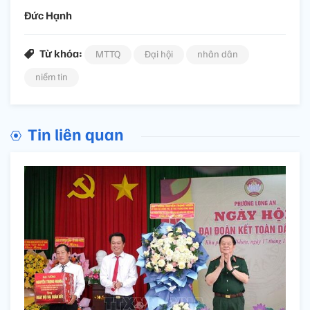
Đức Hạnh
Từ khóa:
MTTQ
Đại hội
nhân dân
niềm tin
Tin liên quan