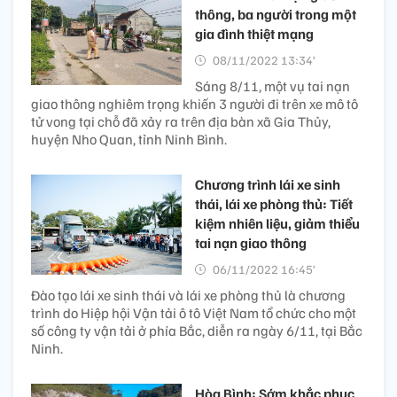
thông, ba người trong một
gia đình thiệt mạng
08/11/2022 13:34’
Sáng 8/11, một vụ tai nạn
giao thông nghiêm trọng khiến 3 người đi trên xe mô tô
tử vong tại chỗ đã xảy ra trên địa bàn xã Gia Thủy,
huyện Nho Quan, tỉnh Ninh Bình.
Chương trình lái xe sinh
thái, lái xe phòng thủ: Tiết
kiệm nhiên liệu, giảm thiểu
tai nạn giao thông
06/11/2022 16:45’
Đào tạo lái xe sinh thái và lái xe phòng thủ là chương
trình do Hiệp hội Vận tải ô tô Việt Nam tổ chức cho một
số công ty vận tải ở phía Bắc, diễn ra ngày 6/11, tại Bắc
Ninh.
Hòa Bình: Sớm khắc phục