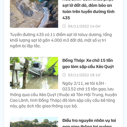
sạt lở đất đá, đảm bảo an
toàn trên tuyến đường tỉnh
435
04/11/2022 14:04’
Tuyến đường 435 có 11 điểm sạt lở taluy dương, tổng
khối lượng sạt lở gần 4.000 m3 đất đá, một số vị trí
ngầm bị lấp tắc.
Đồng Tháp: Xe chở 15 tấn
gạo làm sập cầu Xẻo Quýt
02/11/2022 18:16’
Ngày 2/11, xe tải 63H -
023.52 chở 15 tấn gạo, lưu
thông qua cầu Xẻo Quýt (thuộc xã Tân Hội Trung, huyện
Cao Lãnh, tỉnh Đồng Tháp) đã làm sập cây cầu bê tông
này, gây ách tắc giao thông cục bộ.
Điều tra nguyên nhân vụ tai
nạn giao thông tại quảng