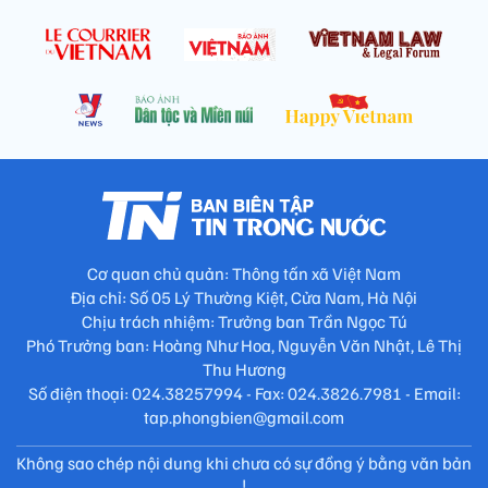
Cơ quan chủ quản: Thông tấn xã Việt Nam
Địa chỉ: Số 05 Lý Thường Kiệt, Cửa Nam, Hà Nội
Chịu trách nhiệm: Trưởng ban Trần Ngọc Tú
Phó Trưởng ban: Hoàng Như Hoa, Nguyễn Văn Nhật, Lê Thị
Thu Hương
Số điện thoại: 024.38257994 - Fax: 024.3826.7981 - Email:
tap.phongbien@gmail.com
Không sao chép nội dung khi chưa có sự đồng ý bằng văn bản
!