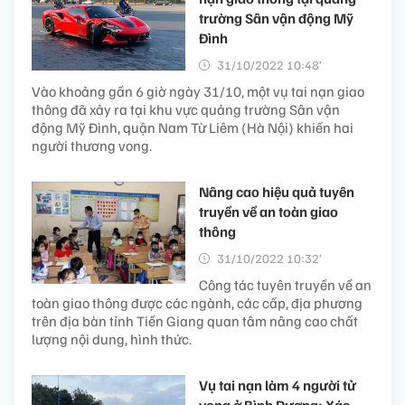
trường Sân vận động Mỹ
Đình
31/10/2022 10:48’
Vào khoảng gần 6 giờ ngày 31/10, một vụ tai nạn giao
thông đã xảy ra tại khu vực quảng trường Sân vận
động Mỹ Đình, quận Nam Từ Liêm (Hà Nội) khiến hai
người thương vong.
Nâng cao hiệu quả tuyên
truyền về an toàn giao
thông
31/10/2022 10:32’
Công tác tuyên truyền về an
toàn giao thông được các ngành, các cấp, địa phương
trên địa bàn tỉnh Tiền Giang quan tâm nâng cao chất
lượng nội dung, hình thức.
Vụ tai nạn làm 4 người tử
vong ở Bình Dương: Xác