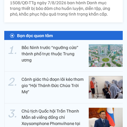
1508/QĐ-TTg ngày 7/8/2026 ban hành Danh mục
trang thiết bị bảo đảm cho huấn luyện, diễn tập, ứng
phó, khắc phục hậu quả trong tình trạng khẩn cấp.
Bạn đọc quan tâm
Bắc Ninh trước “ngưỡng cửa”
thành phố trực thuộc Trung
ương
Cảnh giác thủ đoạn lôi kéo tham
gia “Hội Thánh Đức Chúa Trời
Mẹ”
Chủ tịch Quốc hội Trần Thanh
Mẫn sẽ viếng đồng chí
Xaysomphone Phomvihane tại