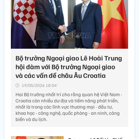
Bộ trưởng Ngoại giao Lê Hoài Trung
hội đàm với Bộ trưởng Ngoại giao
và các vấn đề châu Âu Croatia
19/05/2026 18:04’
Hai Bộ trưởng nhất trí cho rằng quan hệ Việt Nam -
Croatia còn nhiều dư địa và tiềm năng phát triển,
nhất là trong các lĩnh vực thương mại - đầu tư,
khoa học - công nghệ, quốc phòng - an ninh, cảng
biển và du lịch.