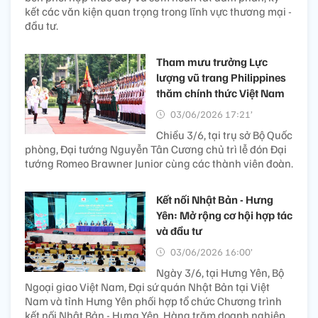
kết các văn kiện quan trọng trong lĩnh vực thương mại -
đầu tư.
Tham mưu trưởng Lực
lượng vũ trang Philippines
thăm chính thức Việt Nam
03/06/2026 17:21’
Chiều 3/6, tại trụ sở Bộ Quốc
phòng, Đại tướng Nguyễn Tân Cương chủ trì lễ đón Đại
tướng Romeo Brawner Junior cùng các thành viên đoàn.
Kết nối Nhật Bản - Hưng
Yên: Mở rộng cơ hội hợp tác
và đầu tư
03/06/2026 16:00’
Ngày 3/6, tại Hưng Yên, Bộ
Ngoại giao Việt Nam, Đại sứ quán Nhật Bản tại Việt
Nam và tỉnh Hưng Yên phối hợp tổ chức Chương trình
kết nối Nhật Bản - Hưng Yên. Hàng trăm doanh nghiệp