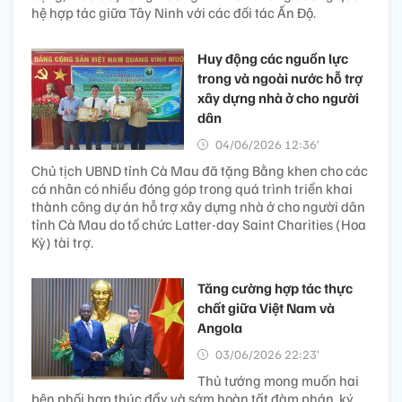
hệ hợp tác giữa Tây Ninh với các đối tác Ấn Độ.
Huy động các nguồn lực
trong và ngoài nước hỗ trợ
xây dựng nhà ở cho người
dân
04/06/2026 12:36’
Chủ tịch UBND tỉnh Cà Mau đã tặng Bằng khen cho các
cá nhân có nhiều đóng góp trong quá trình triển khai
thành công dự án hỗ trợ xây dựng nhà ở cho người dân
tỉnh Cà Mau do tổ chức Latter-day Saint Charities (Hoa
Kỳ) tài trợ.
Tăng cường hợp tác thực
chất giữa Việt Nam và
Angola
03/06/2026 22:23’
Thủ tướng mong muốn hai
bên phối hợp thúc đẩy và sớm hoàn tất đàm phán, ký