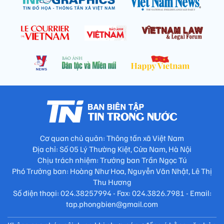
Cơ quan chủ quản: Thông tấn xã Việt Nam
Địa chỉ: Số 05 Lý Thường Kiệt, Cửa Nam, Hà Nội
Chịu trách nhiệm: Trưởng ban Trần Ngọc Tú
Phó Trưởng ban: Hoàng Như Hoa, Nguyễn Văn Nhật, Lê Thị
Thu Hương
Số điện thoại: 024.38257994 - Fax: 024.3826.7981 - Email:
tap.phongbien@gmail.com