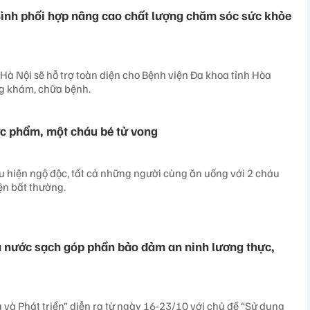
nh phối hợp nâng cao chất lượng chăm sóc sức khỏe
Hà Nội sẽ hỗ trợ toàn diện cho Bệnh viện Đa khoa tỉnh Hòa
ng khám, chữa bệnh.
c phẩm, một cháu bé tử vong
u hiện ngộ độc, tất cả những người cùng ăn uống với 2 cháu
ện bất thường.
 nước sạch góp phần bảo đảm an ninh lương thực,
 và Phát triển” diễn ra từ ngày 16-23/10 với chủ đề “Sử dụng