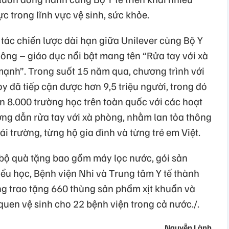
ực trong lĩnh vực vệ sinh, sức khỏe.
tác chiến lược dài hạn giữa Unilever cùng Bộ Y
thông – giáo dục nổi bật mang tên “Rửa tay với xà
ạnh”. Trong suốt 15 năm qua, chương trình với
y đã tiếp cận được hơn 9,5 triệu người, trong đó
hơn 8.000 trường học trên toàn quốc với các hoạt
ng dẫn rửa tay với xà phòng, nhằm lan tỏa thông
i trường, từng hộ gia đình và từng trẻ em Việt.
o bộ quà tặng bao gồm máy lọc nước, gói sản
ểu học, Bệnh viện Nhi và Trung tâm Y tế thành
g trao tặng 660 thùng sản phẩm xịt khuẩn và
quen vệ sinh cho 22 bệnh viện trong cả nước./.
Nguyễn Lành