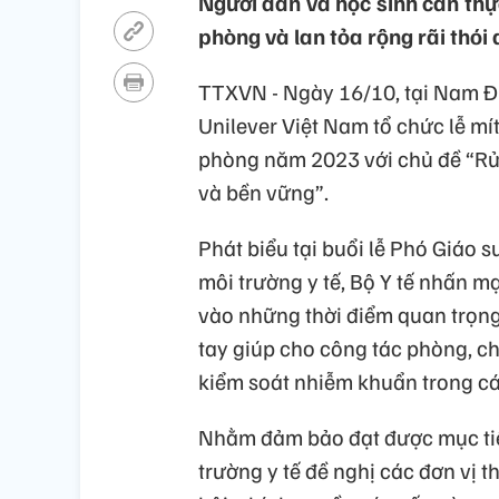
Người dân và học sinh cần thực
phòng và lan tỏa rộng rãi thói
TTXVN - Ngày 16/10, tại Nam Đị
Unilever Việt Nam tổ chức lễ mí
phòng năm 2023 với chủ đề “Rử
và bền vững”.
Phát biểu tại buổi lễ Phó Giáo 
môi trường y tế, Bộ Y tế nhấn m
vào những thời điểm quan trọng.
tay giúp cho công tác phòng, c
kiểm soát nhiễm khuẩn trong các
Nhằm đảm bảo đạt được mục tiêu
trường y tế đề nghị các đơn vị t