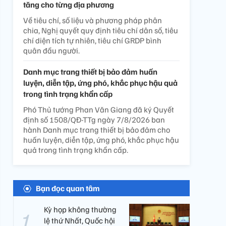
tăng cho từng địa phương
Về tiêu chí, số liệu và phương pháp phân
chia, Nghị quyết quy định tiêu chí dân số, tiêu
chí diện tích tự nhiên, tiêu chí GRDP bình
quân đầu người.
Danh mục trang thiết bị bảo đảm huấn
luyện, diễn tập, ứng phó, khắc phục hậu quả
trong tình trạng khẩn cấp
Phó Thủ tướng Phan Văn Giang đã ký Quyết
định số 1508/QĐ-TTg ngày 7/8/2026 ban
hành Danh mục trang thiết bị bảo đảm cho
huấn luyện, diễn tập, ứng phó, khắc phục hậu
quả trong tình trạng khẩn cấp.
Bạn đọc quan tâm
Kỳ họp không thường
lệ thứ Nhất, Quốc hội