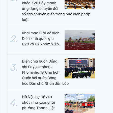
khóa XVI: Đẩy mạnh
ứng dụng chuyển đổi
số, tạo chuyển biến trong phổ biến pháp
luật
Khai mạc Giải Vô địch
Điền kinh quốc gia
U20 và U23 năm 2026
Điện chia buồn Đồng
chí Saysomphone
Phomvihane, Chủ tịch
Quốc hội nước Cộng
hòa Dân chủ Nhân dân Lào
Hà Nội: Lại xảy ra
cháy nhà xưởng tại
phường Thanh Liệt