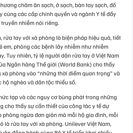
phương châm ăn sạch, ở sạch, bàn tay sạch, đồ
y cùng các cấp chính quyền và ngành Y tế đẩy
 truyền nhiễm nói riêng.
 rửa tay với xà phòng là biện pháp hiệu quả, tiết
rẻ em, phòng các bệnh lây nhiễm như nhiễm
. Tuy nhiên, tỷ lệ người dân rửa tay ở Việt Nam
ủa Ngân hàng Thế giới (World Bank) cho thấy
 xà phòng vào “những thời điểm quan trọng” và
c hộ nghèo và dân tộc thiểu số.
phức tạp và các nguy cơ bùng phát trong những
g cho thấy sự cần thiết của công tác y tế dự
áp phòng ngừa đơn giản mà mỗi hộ gia đình, mỗi
ó là rửa tay với xà phòng. Unilever Việt Nam,
luôn đồng hành cùng Bộ Y tế triển khai nhiều