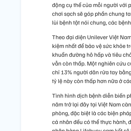
động cụ thể của mỗi người với 
chơi sạch sẽ góp phần chung ta
lùi bệnh tật nói chung, các bệnh
Theo đại diện Unilever Việt Nam,
kiệm nhất để bảo vệ sức khỏe t
khuẩn đường hô hấp và tiêu chảy
vẫn còn thấp. Một nghiên cứu c
chỉ 13% người dân rửa tay bằng
tỷ lệ này còn thấp hơn nữa ở cá
Tình hình dịch bệnh diễn biến 
năm trở lại đây tại Việt Nam càn
phòng, đặc biệt là các biện ph
cá nhân đều có thể thực hành, đ
nhãn hàng Lifebuoy cam kết sẽ 