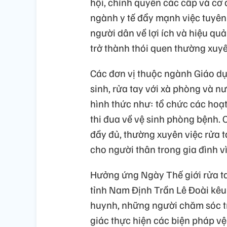
hội, chính quyền các cấp và cơ 
ngành y tế đẩy mạnh việc tuyê
người dân về lợi ích và hiệu quả
trở thành thói quen thường xuy
Các đơn vị thuộc ngành Giáo dụ
sinh, rửa tay với xà phòng và n
hình thức như: tổ chức các hoạt
thi đua về vệ sinh phòng bệnh. 
đầy đủ, thường xuyên việc rửa t
cho người thân trong gia đình v
Hưởng ứng Ngày Thế giới rửa t
tỉnh Nam Định Trần Lê Đoài kêu 
huynh, những người chăm sóc trẻ
giác thực hiện các biện pháp v