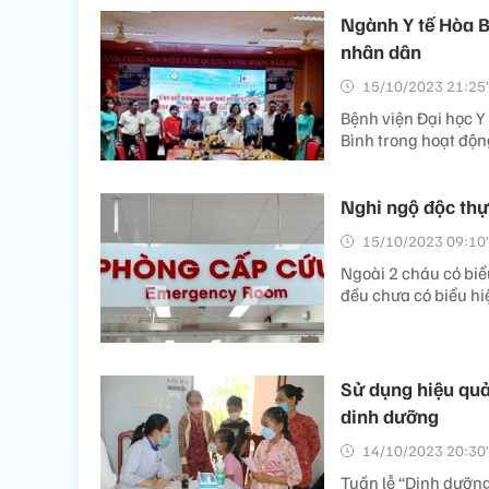
Ngành Y tế Hòa Bì
nhân dân
15/10/2023 21:25’
Bệnh viện Đại học Y 
Bình trong hoạt độ
Nghi ngộ độc thự
15/10/2023 09:10’
Ngoài 2 cháu có biể
đều chưa có biểu hi
Sử dụng hiệu quả
dinh dưỡng
14/10/2023 20:30’
Tuần lễ “Dinh dưỡng