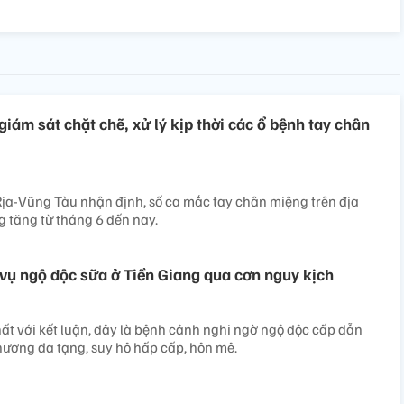
iám sát chặt chẽ, xử lý kịp thời các ổ bệnh tay chân
Rịa-Vũng Tàu nhận định, số ca mắc tay chân miệng trên địa
g tăng từ tháng 6 đến nay.
vụ ngộ độc sữa ở Tiền Giang qua cơn nguy kịch
ất với kết luận, đây là bệnh cảnh nghi ngờ ngộ độc cấp dẫn
thương đa tạng, suy hô hấp cấp, hôn mê.