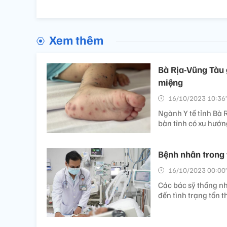
Xem thêm
Bà Rịa-Vũng Tàu g
miệng
16/10/2023 10:36’
Ngành Y tế tỉnh Bà 
bàn tỉnh có xu hướn
Bệnh nhân trong 
16/10/2023 00:00’
Các bác sỹ thống nh
đến tình trạng tổn 