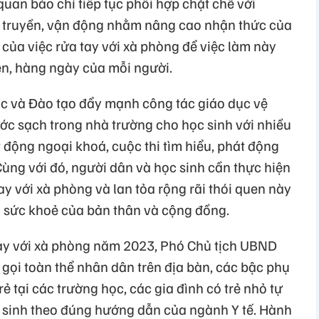
quan báo chí tiếp tục phối hợp chặt chẽ với
n truyền, vận động nhằm nâng cao nhận thức của
 của việc rửa tay với xà phòng để việc làm này
ên, hàng ngày của mỗi người.
c và Đào tạo đẩy mạnh công tác giáo dục vệ
ước sạch trong nhà trường cho học sinh với nhiều
 động ngoại khoá, cuộc thi tìm hiểu, phát động
Cùng với đó, người dân và học sinh cần thực hiện
ay với xà phòng và lan tỏa rộng rãi thói quen này
ì sức khoẻ của bản thân và cộng đồng.
ay với xà phòng năm 2023, Phó Chủ tịch UBND
gọi toàn thể nhân dân trên địa bàn, các bậc phụ
 tại các trường học, các gia đình có trẻ nhỏ tự
ệ sinh theo đúng hướng dẫn của ngành Y tế. Hành