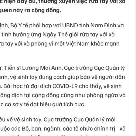
 hiện đầy đủ, thường xuyên việc rửa tay với xà
 quen này ra cộng đồng.
nh, Bộ Y tế phối hợp với UBND tỉnh Nam Định và
t tinh hưởng ứng Ngày Thế giới rửa tay với xà
a tay với xà phòng vì một Việt Nam khỏe mạnh
sư, Tiến sĩ Lương Mai Anh, Cục trưởng Cục Quản lý
ạnh, vệ sinh tay đúng cách giúp bảo vệ người dân
 Bài học từ đại dịch COVID-19 cho thấy, vệ sinh
hống dịch tại cộng đồng cũng như phòng ngừa và
 cơ sở y tế đạt hiệu quả tích cực.
 về vệ sinh tay, Cục trưởng Cục Quản lý môi
huộc các Bộ, ban, ngành, các tổ chức chính trị - xã