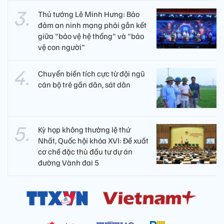
Thủ tướng Lê Minh Hưng: Bảo
đảm an ninh mạng phải gắn kết
giữa "bảo vệ hệ thống" và "bảo
vệ con người"
Chuyển biến tích cực từ đội ngũ
cán bộ trẻ gần dân, sát dân
Kỳ họp không thường lệ thứ
Nhất, Quốc hội khóa XVI: Đề xuất
cơ chế đặc thù đầu tư dự án
đường Vành đai 5