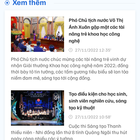
Xem thêm
Phó Chủ tịch nước Võ Thị
Ánh Xuân gặp mặt các tài
năng trẻ khoa học công
nghệ
27/11/2022 12:35’
Phó Chủ tịch nước chúc mừng các tài năng trẻ vinh dự
nhận Giải thưởng Khoa học công nghệ năm 2022; đồng
thời bày tỏ tin tưởng, các tấm gương tiêu biểu sẽ lan tỏa
niềm đam mê, sáng tạo tới cộng đồng.
Tạo điều kiện cho học sinh,
sinh viên nghiên cứu, sáng
tạo kỹ thuật
27/11/2022 10:58’
Cuộc thi Sáng tạo Thanh
thiếu niên - Nhi đồng lần thứ 8 tỉnh Quảng Ngãi thu hút
ngày càng nhiều các ý tưởng.