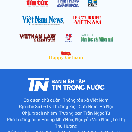
Cơ quan chủ quản: Thông tấn xã Việt Nam
Địa chỉ: Số 05 Lý Thường Kiệt, Cửa Nam, Hà Nội
Chịu trách nhiệm: Trưởng ban Trần Ngọc Tú
Phó Trưởng ban: Hoàng Như Hoa, Nguyễn Văn Nhật, Lê Thị
Thu Hương