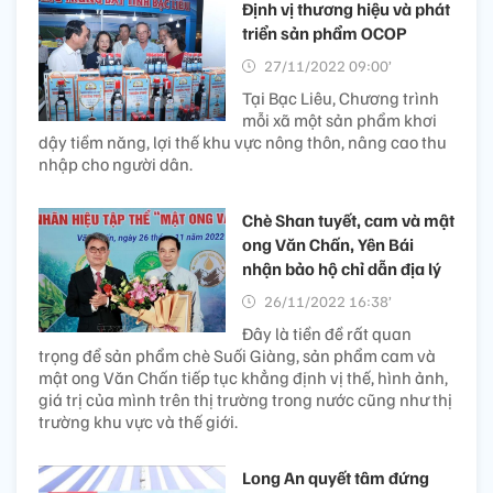
Định vị thương hiệu và phát
triển sản phẩm OCOP
27/11/2022 09:00’
Tại Bạc Liêu, Chương trình
mỗi xã một sản phẩm khơi
dậy tiềm năng, lợi thế khu vực nông thôn, nâng cao thu
nhập cho người dân.
Chè Shan tuyết, cam và mật
ong Văn Chấn, Yên Bái
nhận bảo hộ chỉ dẫn địa lý
26/11/2022 16:38’
Đây là tiền đề rất quan
trọng để sản phẩm chè Suối Giàng, sản phẩm cam và
mật ong Văn Chấn tiếp tục khẳng định vị thế, hình ảnh,
giá trị của mình trên thị trường trong nước cũng như thị
trường khu vực và thế giới.
Long An quyết tâm đứng