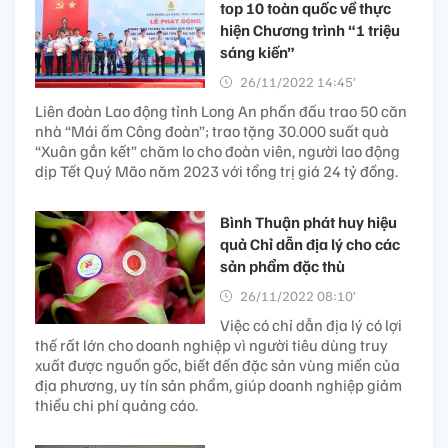
top 10 toàn quốc về thực
hiện Chương trình “1 triệu
sáng kiến”
26/11/2022 14:45’
Liên đoàn Lao động tỉnh Long An phấn đấu trao 50 căn
nhà “Mái ấm Công đoàn”; trao tặng 30.000 suất quà
“Xuân gắn kết” chăm lo cho đoàn viên, người lao động
dịp Tết Quý Mão năm 2023 với tổng trị giá 24 tỷ đồng.
Bình Thuận phát huy hiệu
quả Chỉ dẫn địa lý cho các
sản phẩm đặc thù
26/11/2022 08:10’
Việc có chỉ dẫn địa lý có lợi
thế rất lớn cho doanh nghiệp vì người tiêu dùng truy
xuất được nguồn gốc, biết đến đặc sản vùng miền của
địa phương, uy tín sản phẩm, giúp doanh nghiệp giảm
thiểu chi phí quảng cáo.