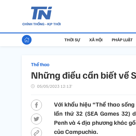
THỜI SỰ
XÃ HỘI
PHÁP LUẬT
Thể thao
Những điều cần biết về
05/05/2023 12:13’
Với khẩu hiệu “Thể thao sống
lần thứ 32 (SEA Games 32) d
Penh và 4 địa phương khác g
của Campuchia.