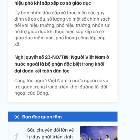
hiệu phó khi sắp xếp cơ sở giáo dục
Ủy ban nhân dân cấp xã thực hiện các quy
định về cơ cấu, số lượng và một số chính sách
đối với hiệu trưởng, phó hiệu trưởng, nhân sự
hỗ trợ giáo dục khi thực hiện sắp xếp cơ sở
giáo dục mầm non, phổ thông công lập cấp
xã.
Nghị quyết số 23-NQ/TW: Người Việt Nam ở
nước ngoài là bộ phận đặc biệt trong khối
đại đoàn kết toàn dân tộc
Công tác người Việt Nam ở nước ngoài có vai
trò quan trọng trong triển khai đường lối đối
ngoại của Đảng.
Bạn đọc quan tâm
Sáu chuyển đổi lớn về
tư duy phát triển kinh