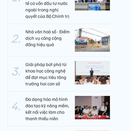
tế có vốn đầu tư nước
ngoài trong nghị
quyết của Bộ Chính trị
Nhà văn hoá số - Điểm
dịch vụ công cộng
đồng hiệu quả
Giải pháp bứt phá từ
khoa học công nghệ
để đạt mục tiêu tăng
trưởng hai con số
Đa dạng hóa mô hình
đào tạo kỹ năng mềm,
kết nối việc làm cho
thanh thiếu niên