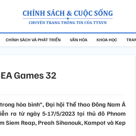
CHÍNH SÁCH VÀ PHÁT TRIỂN
VĂN HÓA
KHOA HỌC
TRAN
 SEA Games 32
 trong hòa bình”, Đại hội Thể thao Đông Nam Á
iễn ra từ ngày 5-17/5/2023 tại thủ đô Phnom
ồm Siem Reap, Preah Sihanouk, Kampot và Kep